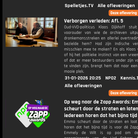
Spelletjes.TV
Alle afleveringen
Verborgen verleden: Afl. 5
Oud-VVD-politicus Klaas Dijkhoff stu
voorouder van wie de archieven uitp
dronkemansstreken en allerlei overtredi
bezielde hem? Had zijn Indische ve
misschien mee te maken? En als Klaas 
of hij het politieke instinct van een vre
of dat er meer bestuurders onder zijn v
te vinden zijn, brengt hem dat naar een
mooie plek.
31-01-2026 20:25
NPO2
Kennis.
Alle afleveringen
Op weg naar de Zapp Awards: 
scheurt door de straten en late
iedereen horen dat het bijna tijd
Emma scheurt door de straten en laat
horen dat het bijna tijd is voor dé Zap
Emmely de Wilt is op pad om de