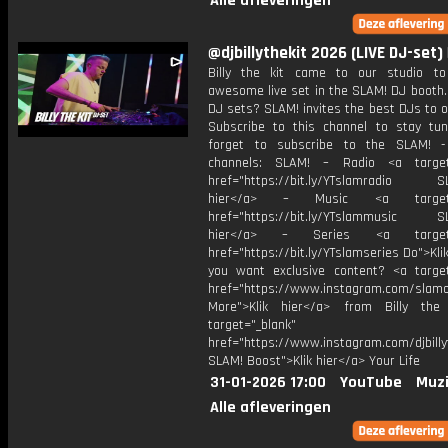
Alle afleveringen
@djbillythekit 2026 (LIVE DJ-set) 
Billy the kit came to our studio t
awesome live set in the SLAM! DJ booth.
DJ sets? SLAM! invites the best DJs to o
Subscribe to this channel to stay tun
forget to subscribe to the SLAM! -
channels: SLAM! – Radio <a target=
href="https://bit.ly/YTslamradio SL
hier</a> – Music <a target="
href="https://bit.ly/YTslammusic SL
hier</a> – Series <a target="
href="https://bit.ly/YTslamseries Do">Kli
you want exclusive content? <a target
href="https://www.instagram.com/slamof
More">Klik hier</a> from Billy the
target="_blank"
href="https://www.instagram.com/djbilly
SLAM! Boost">Klik hier</a> Your Life
31-01-2026 17:00
YouTube
Muzi
Alle afleveringen