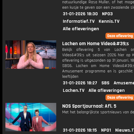
natuurkundige Rasa Muller, of het mogel
een kusje te geven aan een zwaaiende sl
31-01-2026 18:30
NPO3
Informatief.TV
Kennis.TV
Alle afleveringen
Lachen om Home Video&#39;s
Bekijk aflevering 5 van Lachen
Video&#39;s uit seizoen 2026 hier op K
aflevering is uitgezonden op 31 januari, 18
SBS6. Lachen om Home Video&#39;
Amusement programma en is geschikt 
leeftijden
31-01-2026 18:27
SBS
Amuseme
Lachen.TV
Alle afleveringen
NOS Sportjournaal: Afl. 5
Met het belangrijkste sportnieuws van de
31-01-2026 18:15
NPO1
Nieuws.