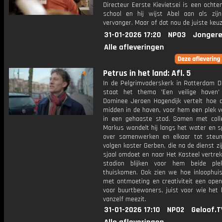
Directeur Eerste Kievietsei is een ochte
school en hij wijst Abel aan als zijn t
vervanger. Maar of dat nou de juiste keuz
31-01-2026 17:20
NPO3
Jongere
Alle afleveringen
Petrus in het land: Afl. 5
In de Pelgrimvaderskerk in Rotterdam D
staat het thema 'Een veilige haven' 
Dominee Jeroen Hagendijk vertelt hoe d
midden in de haven, voor hem een plek v
in een gehaaste stad. Samen met coll
Markus wandelt hij langs het water en s
over samenwerken en elkaar tot steun
volgen koster Gerben, die na de dienst zi
sjaal omdoet en naar Het Kasteel vertrek
stadion blijken voor hem beide ple
thuiskomen. Ook zien we hoe inloophui
met ontmoeting en creativiteit een open
voor buurtbewoners, juist voor wie het 
vanzelf meezit.
31-01-2026 17:10
NPO2
Geloof.T