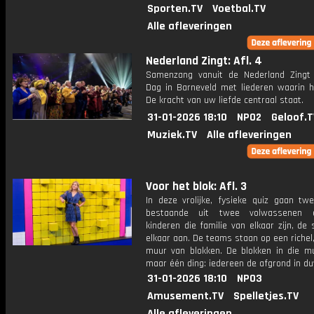
Sporten.TV
Voetbal.TV
Alle afleveringen
Nederland Zingt: Afl. 4
Samenzang vanuit de Nederland Zingt
Dag in Barneveld met liederen waarin 
De kracht van uw liefde centraal staat.
31-01-2026 18:10
NPO2
Geloof.T
Muziek.TV
Alle afleveringen
Voor het blok: Afl. 3
In deze vrolijke, fysieke quiz gaan tw
bestaande uit twee volwassenen
kinderen die familie van elkaar zijn, de 
elkaar aan. De teams staan op een richel
muur van blokken. De blokken in die mu
maar één ding: iedereen de afgrond in d
31-01-2026 18:10
NPO3
Amusement.TV
Spelletjes.TV
Alle afleveringen