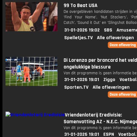
99 To Beat USA
De overgebleven kandidaten strijden in vij
‘Find Your Name’, ‘Nut Stackers’, ‘Po
Catch’, ‘Sound it Out’ en ‘Slingshot Balloo
31-01-2026 19:02
SBS
Amuseme
Spelletjes.TV
Alle afleveringen
Di Lorenzo per brancard het veld
ongelukkige blessure
Van dit programma is geen informatie be
31-01-2026 19:01
Ziggo
Voetbal
Sporten.TV
Alle afleveringen
Vriendenloterij Eredivisie:
Samenvatting AZ - N.E.C. Nijmeg
Van dit programma is geen informatie be
31-01-2026 19:01
ESPN
Voetbal.