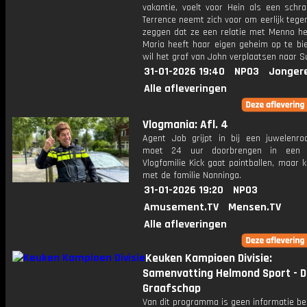
vakantie, voelt voor Hein als een schra
Terrence neemt zich voor om eerlijk tege
zeggen dat ze een relatie met Menno he
Maria heeft haar eigen geheim op te bie
wil het graf van John verplaatsen naar S
31-01-2026 19:40
NPO3
Jonger
Alle afleveringen
Vlogmania: Afl. 4
Agent Job grijpt in bij een juwelenro
moet 24 uur doorbrengen in een v
Vlogfamilie Kick gaat paintballen, maar kr
met de familie Nanninga.
31-01-2026 19:20
NPO3
Amusement.TV
Mensen.TV
Alle afleveringen
Keuken Kampioen Divisie:
Samenvatting Helmond Sport - D
Graafschap
Van dit programma is geen informatie be