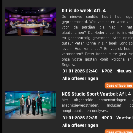
Dit is de week: Afl. 4
De nieuwe coalitie heeft het regee
gepresenteerd. Wat valt op en waar zit 
voor de partijen die niet in het
plaatsnemen? De Nederlander is individu
en genotzuchtig geworden, stelt opinie
auteur Peter Kanne in zijn boek 'Lang zal
leven'. Hoe komt dat? En vooral: hoe 
veranderen? Peter Kanne is te gast, 
onze vaste gasten Ronit Palache en
Segers.
31-01-2026 22:40
NPO2
Nieuws.
Alle afleveringen
NOS Studio Sport Voetbal: Afl. 4
Met uitgebreide samenvattingen 
eredivisiewedstrijden. Inclusief do
hoogtepunten en analyses.
31-01-2026 22:35
NPO3
Voetbal
Alle afleveringen