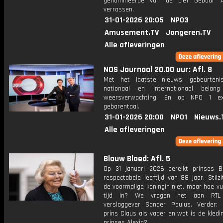
genomineerde van de Lief Gebaar 
verrassen.
31-01-2026 20:05
NPO3
Amusement.TV
Jongeren.TV
Alle afleveringen
NOS Journaal 20.00 uur: Afl. 8
Met het laatste nieuws, gebeurteni
nationaal en internationaal bela
weersverwachting. En op NPO 1 e
gebarentaal.
31-01-2026 20:00
NPO1
Nieuws.
Alle afleveringen
Blauw Bloed: Afl. 5
Op 31 januari 2026 bereikt prinses B
respectabele leeftijd van 88 jaar. Stilz
de voormalige koningin niet, maar hoe vul
tijd in? We vragen het aan RTL
verslaggever Sander Paulus. Verder
prins Claus als vader en wat is de kledin
prinses Alexia?