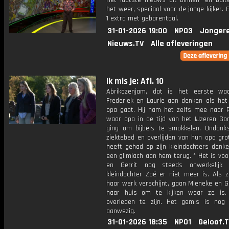
Het laatste nieuws uit binnen- en buit
het weer, speciaal voor de jonge kijker.
1 extra met gebarentaal.
31-01-2026 19:00
NPO3
Jonger
Nieuws.TV
Alle afleveringen
Ik mis je: Afl. 10
Abrikozenjam, dat is het eerste waa
Frederiek en Laurie aan denken als het
opa gaat. Hij nam het zelfs mee naar 
waar opa in de tijd van het IJzeren Gor
ging om bijbels te smokkelen. Ondank
ziektebed en overlijden van hun opa gro
heeft gehad op zijn kleindochters denk
een glimlach aan hem terug. * Het is vo
en Gerrit nog steeds onwerkelijk
kleindochter Zoë er niet meer is. Als z
haar werk verschijnt, gaan Mieneke en G
haar huis om te kijken waar ze is. 
overleden te zijn. Het gemis is nog
aanwezig.
31-01-2026 18:35
NPO1
Geloof.