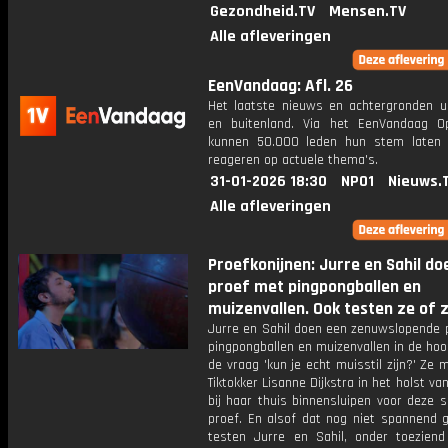
Gezondheid.TV
Mensen.TV
Alle afleveringen
EenVandaag: Afl. 26
Het laatste nieuws en achtergronden ui
en buitenland. Via het EenVandaag Op
kunnen 50.000 leden hun stem laten
reageren op actuele thema's.
31-01-2026 18:30
NPO1
Nieuws.
Alle afleveringen
Proefkonijnen: Jurre en Sahil do
proef met pingpongballen en
muizenvallen. Ook testen ze of 
Jurre en Sahil doen een zenuwslopende 
pingpongballen en muizenvallen in de hoo
de vraag 'kun je echt muisstil zijn?' Ze
Tiktokker Lisanne Dijkstra in het holst va
bij haar thuis binnensluipen voor deze 
proef. En alsof dat nog niet spannend g
testen Jurre en Sahil, onder toezien