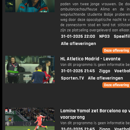
paden van twee jonge vrouwen. De doo
ambulancechauffeuse Alima en de in
wegvluchtende studente Bobje proberen
weg door deze apocalyptische nacht te v
de zonnestorm stad en land tot stilstan
zijn ze plotseling overgeleverd aan elkaar
31-01-2026 22:00
NPO3
Speelfi
Alle afleveringen
HL Atletico Madrid - Levante
Van dit programma is geen informatie be
31-01-2026 21:45
Ziggo
Voetbal
Sporten.TV
Alle afleveringen
Lamine Yamal zet Barcelona op 
voorsprong
Van dit programma is geen informatie be
31-01-2026 21:45
Ziggo
Voetbal