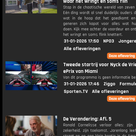
waar het wringt en soms flin
Stap in de chaotische wereld van zeven 
Eén ding wordt al snel duidelijk: ouders
wat in de hoop dat het goedkomt en
generen zich kapot voor alles wat h
doen. Kijk mee achter de voordeur en on
het wringt en soms flink knettert.
31-01-2026 17:50
NPO3
Jongere
Alle afleveringen
Tweede startrij voor Nyck de Vri
ePrix van Miami
Van dit programma is geen informatie be
31-01-2026 17:46
Ziggo
Formul
Sporten.TV
Alle afleveringen
De Verandering: Afl. 5
Ronald Cornelisse verloor alles: zijn h
zekerheid, zijn toekomst. Jarenlang lee