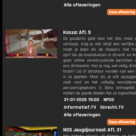
Alle afleveringen
Kassa: Afl. 5
De goudprijs gaat door het dak, maar a
verkoopt, krijg je niet altijd een eerlijke
moet je doen als de inkopers niet tr
zijn? Na de kookadviezen in Utrecht en 
gaan online verontrustende berichten 
ons drinkwater. Kan je nog wel veilig drin
kraan? Lid of donateur worden van een 
is zo gepiept. Maar als je wilt opzegge
vaak vast en het volledig verwijder
persoonsgegevens is bijna onmogelij
maken de goede doelen het zo ingewikke
31-01-2026 19:00
NPO2
Informatief.TV
Onrecht.TV
Alle afleveringen
NOS Jeugdjournaal: Afl. 31