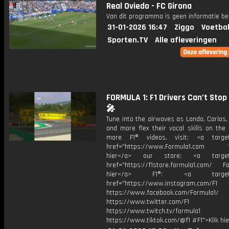
Real Oviedo - FC Girona
Van dit programma is geen informatie be
31-01-2026 16:47
Ziggo
Voetbal
Sporten.TV
Alle afleveringen
FORMULA 1: F1 Drivers Can’t Stop
🎤
Tune into the airwaves as Lando, Carlos
and more flex their vocal skills on the 
more F1® videos, visit: <a target=
href="https://www.Formula1.com Vis
hier</a> our store: <a target=
href="https://f1store.formula1.com/ Fol
hier</a> F1®: <a target="_
href="https://www.instagram.com/F1
https://www.facebook.com/Formula1/
https://www.twitter.com/F1
https://www.twitch.tv/formula1
https://www.tiktok.com/@f1 #F1">Klik hi