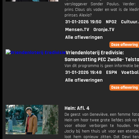
verslaggever Sander Paulus. Verder
prins Claus als vader en wat is de kledin
prinses Alexia?
31-01-2026 19:50
NPO2
Cultuur
Mensen.TV
Oranje.TV
Alle afleveringen
Vriendenloterij Eredivisie:
Samenvatting PEC Zwolle- Telst
Van dit programma is geen informatie be
31-01-2026 19:48
ESPN
Voetbal
Alle afleveringen
Hein: Afl. 4
De geest van Geneviève, een femme fatal
Hein om haar twee grote liefdes ook na 
voor elkaar verborgen te houden. He
Jacky bij hem thuis uit voor een etentj
laat hem opnieuw zitten. Dat Dewi ter