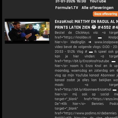
31-01-2026 16:30
YouTube
Formule1.TV
Alle afleveringen
EnzoKnol: MATTHY EN RAOUL AL 
PRINTS LATEN ZIEN 😂 #4552 #
Bestel de ClickKeys via: <a target
href="https://knoldex.nl ▬ Knolpow
hier</a> kledinglijn ➜ www.knolpowe
video bevat de volgende vlogs: 0:00 - 20
20:53 - 51:26 Vlog # ▬ Ik speel ook g
kan je hier vinden: <a target=
href="http://bit.ly/EnzoKnolYoutube ▬ M
hier</a> naam is Enzo Knol en ik up
maandag, woensdag en zaterdag om 4
vlog op mijn YouTube kanaal Abonneer j
kanaal zodat je alles kan bekijken w
maak: <a target="_b
href="http://bit.ly/AbonneerEnzoKnol ▬ 
hier</a> mij ook op social me
target="_blank" href="https://enzo.kno
De">Klik hier</a> Bennies Podc
target="_blank"
href="https://www.podimo.nl/debennies