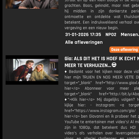
straat en op een klein bootje in de Am
grachten. Boos, geknakt, maar niet gebr
hij midden in zijn donkerste per
ontmoette en ontdekte wat thuisko
betekent. Een indrukwekkend verhaal ove
vergeving en een nieuw begin.
31-01-2026 17:35
NPO2
Mensen
Alle afleveringen
Gio: ALS DIT HET IS HOEF IK ECHT 
MEER TE VERHUIZEN…💀
♦ Bedankt voor het kijken naar deze vid
hier mijn TRUIEN EN NOG MEER VETTE D
target="_blank" href="http://www.gioxl.
hier</a> Abonneer voor meer ple
target="_blank" href="http://bit.ly/Ab
♦">Klik hier</a> Mij dagelijks volgen?
kijkje hier: - Instagram: <a target
href="https://www.instagram.com/gio/
hier</a> ben Giovanni en ik probeer het 
YouTube te entertainen met video's! Al mi
zijn in 1080p, dat betekent dus HD! 
video's als verhalen over levensgebeur
vlogs en allerlei challenges en rando