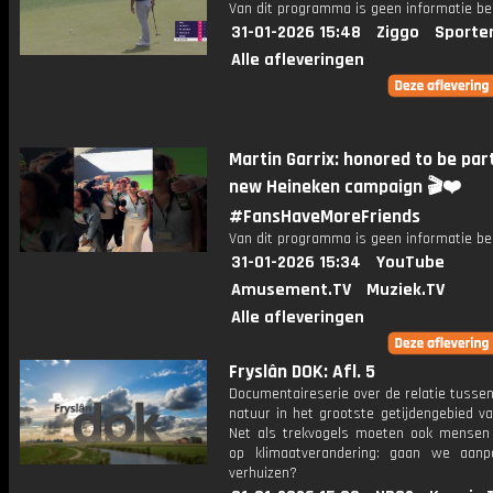
Van dit programma is geen informatie be
31-01-2026 15:48
Ziggo
Sporte
Alle afleveringen
Martin Garrix: honored to be par
new Heineken campaign 🎬❤️
#FansHaveMoreFriends
Van dit programma is geen informatie be
31-01-2026 15:34
YouTube
Amusement.TV
Muziek.TV
Alle afleveringen
Fryslân DOK: Afl. 5
Documentaireserie over de relatie tusse
natuur in het grootste getijdengebied v
Net als trekvogels moeten ook mensen
op klimaatverandering: gaan we aan
verhuizen?