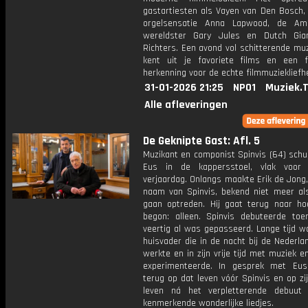
gastartiesten als Vayen van Den Bosch, 
orgelsensatie Anna Lapwood, de Ame
wereldster Gary Jules en Dutch Gian
Richters. Een avond vol schitterende muz
kent uit je favoriete films en een 
herkenning voor de echte filmmuziekliefh
31-01-2026 21:25
NPO1
Muziek.
Alle afleveringen
De Geknipte Gast: Afl. 5
Muzikant en componist Spinvis (64) schui
Eus in de kappersstoel, vlak voor 
verjaardag. Onlangs maakte Erik de Jong
naam van Spinvis, bekend niet meer al
gaan optreden. Hij gaat terug naar hoe
begon: alleen. Spinvis debuteerde toe
veertig al was gepasseerd. Lange tijd w
huisvader die in de nacht bij de Nederl
werkte en in zijn vrije tijd met muziek e
experimenteerde. In gesprek met Eus 
terug op dat leven vóór Spinvis en op z
leven ná het verpletterende debuut
kenmerkende wonderlijke liedjes.