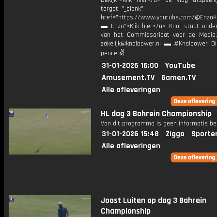
Bekijk">Klik hier</a> de vlog afspeelli
target="_blank"
href="https://www.youtube.com/@EnzoKn
▬ Enzo">Klik hier</a> Knol staat onder
van het Commissariaat voor de Media.
zakelijk@knolpower.nl ▬ #Knolpower Di
peace ✌
31-01-2026 16:00
YouTube
Amusement.TV
Gamen.TV
Alle afleveringen
HL dag 3 Bahrein Championship
Van dit programma is geen informatie be
31-01-2026 15:48
Ziggo
Sporte
Alle afleveringen
Joost Luiten op dag 3 Bahrein
Championship