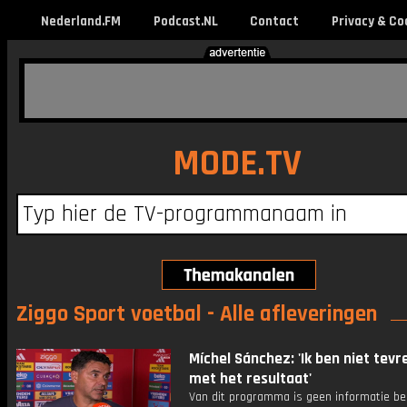
Nederland.FM
Podcast.NL
Contact
Privacy & Co
MODE.TV
Ziggo Sport voetbal - Alle afleveringen
Míchel Sánchez: 'Ik ben niet tev
met het resultaat'
Van dit programma is geen informatie be