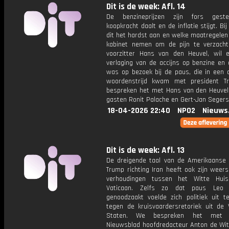
Dit is de week: Afl. 14
De benzineprijzen zijn fors gest
koopkracht daalt en de inflatie stijgt. Bi
dit het hardst aan en welke maatregelen
kabinet nemen om de pijn te verzach
voorzitter Hans van den Heuvel, wil 
verlaging van de accijns op benzine en d
was op bezoek bij de paus, die in een 
woordenstrijd kwam met president T
bespreken het met Hans van den Heuvel
gasten Ronit Palache en Gert-Jan Segers
18-04-2026 22:40
NPO2
Nieuws
Dit is de week: Afl. 13
De dreigende taal van de Amerikaanse 
Trump richting Iran heeft ook zijn weer
verhoudingen tussen het Witte Hui
Vaticaan. Zelfs zo dat paus Leo 
genoodzaakt voelde zich politiek uit t
tegen de kruisvaardersretoriek uit de 
Staten. We bespreken het met K
Nieuwsblad hoofdredacteur Anton de Wit