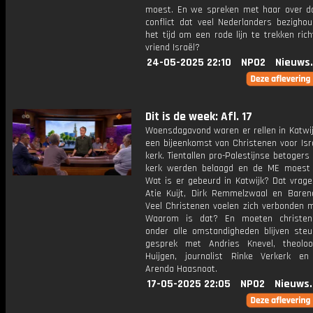
moest. En we spreken met haar over d
conflict dat veel Nederlanders bezighou
het tijd om een rode lijn te trekken ric
vriend Israël?
24-05-2025 22:10
NPO2
Nieuws
Dit is de week: Afl. 17
Woensdagavond waren er rellen in Katwi
een bijeenkomst van Christenen voor Isr
kerk. Tientallen pro-Palestijnse betogers
kerk werden belaagd en de ME moest i
Wat is er gebeurd in Katwijk? Dat vrag
Atie Kuijt, Dirk Remmelzwaal en Baren
Veel Christenen voelen zich verbonden m
Waarom is dat? En moeten christene
onder alle omstandigheden blijven ste
gesprek met Andries Knevel, theolo
Huijgen, journalist Rinke Verkerk e
Arenda Haasnoot.
17-05-2025 22:05
NPO2
Nieuws