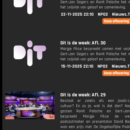
Gert-Jan Segers en Ronit Palache het 
het snijvlak van geloof en samenleving.
22-11-2025 22:10
NPO2
Nieuws.
Dit is de week: Afl. 30
Margje Fikse bespreekt samen met vas
Gert-Jan Segers en Ronit Palache het 
het snijvlak van geloof en samenleving.
15-11-2025 22:10
NPO2
Nieuws.
Dit is de week: Afl. 29
Bestaat er zoiets als een joods-chr
cultuur? En zo ja, wat is dat dan? Na
gasten Ronit Palache en Gert-Ja
bespreekt Margje Fikse de w
podcastmaker en presentator David Boo
won een prijs met De Ongelooflijke Podc