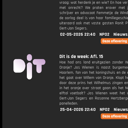
vraag: wat herdenk je en wie? En hoe ver
met onrecht? We praten erover met jo
schrijver en advocaat Femmetje de Wind
de oorlog deel is van haar familiegeschi
uiteraard ook met vaste gasten Ronit P
Gert-Jan Segers.
02-05-2026 22:40
NPO2
Nieuws
Dit is de week: Afl. 15
Hoe had ons land eruitgezien zonder W
Oranje? Jos Wienen is naast burgeme
Haarlem, fan van het koningshuis en de 
het gaat over Willem van Oranje. Klopt 
door deze prins het Wilhelmus zingen e
in het oranje over straat gaan als het 
elftal voetbalt? Jos Wienen weet het 
Gert-Jan Segers en Rosanne Hertzberge
panelleden.
25-04-2026 22:40
NPO2
Nieuws