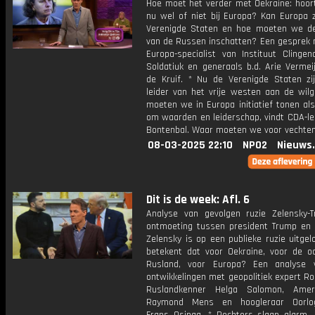
Hoe moet het verder met Oekraine: hoort
nu wel of niet bij Europa? Kan Europa 
Verenigde Staten en hoe moeten we de
van de Russen inschatten? Een gesprek 
Europa-specialist van Instituut Clingen
Soldatiuk en generaals b.d. Arie Vermei
de Kruif. * Nu de Verenigde Staten zij
leider van het vrije westen aan de wilg
moeten we in Europa initiatief tonen al
om waarden en leiderschap, vindt CDA-le
Bontenbal. Waar moeten we voor vechte
08-03-2025 22:10
NPO2
Nieuws
Dit is de week: Afl. 6
Analyse van gevolgen ruzie Zelensky-
ontmoeting tussen president Trump en 
Zelensky is op een publieke ruzie uitge
betekent dat voor Oekraine, voor de o
Rusland, voor Europa? Een analyse 
ontwikkelingen met geopolitiek expert Ro
Ruslandkenner Helga Salomon, Ameri
Raymond Mens en hoogleraar Oorlog