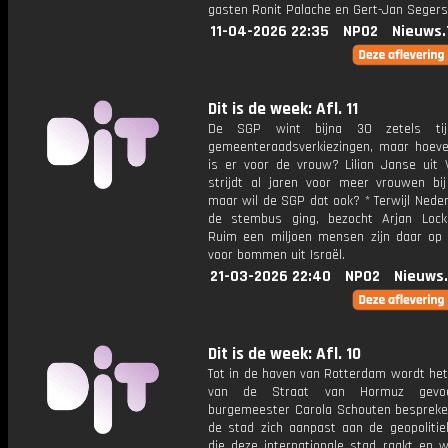
gasten Ronit Palache en Gert-Jan Segers
11-04-2026 22:35
NPO2
Nieuws.
Dit is de week: Afl. 11
De SGP wint bijna 30 zetels ti
gemeenteraadsverkiezingen, maar hoeve
is er voor de vrouw? Lilian Janse uit V
strijdt al jaren voor meer vrouwen bi
maar wil de SGP dat ook? * Terwijl Nede
de stembus ging, bezocht Arjan Lock
Ruim een miljoen mensen zijn daar op 
voor bommen uit Israël.
21-03-2026 22:40
NPO2
Nieuws
Dit is de week: Afl. 10
Tot in de haven van Rotterdam wordt het
van de Straat van Hormuz gevoe
burgemeester Carola Schouten besprek
de stad zich aanpast aan de geopolitie
die deze internationale stad raakt en w