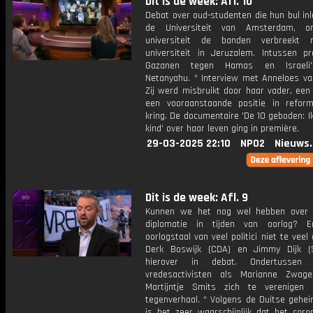
Dit is de week: Afl. 10
Debat over oud-studenten die hun bul inl
de Universiteit van Amsterdam, 
universiteit de banden verbreekt
universiteit in Jeruzalem. Intussen pr
Gazanen tegen Hamas en Israeli
Netanyahu. * Interview met Anneloes van
Zij werd misbruikt door haar vader, ee
een vooraanstaande positie in reform
kring. De documentaire 'De 10 geboden: 
kind' over haar leven ging in première.
29-03-2025 22:10
NPO2
Nieuws
Dit is de week: Afl. 9
Kunnen we het nog wel hebben over 
diplomatie in tijden van oorlog? 
oorlogstaal van veel politici niet te veel
Derk Boswijk (CDA) en Jimmy Dijk (
hierover in debat. Ondertussen 
vredesactivisten als Marianne Zwag
Martijntje Smits zich te verenigen
tegenverhaal. * Volgens de Duitse gehei
is het zeer waarschijnlijk dat het coro