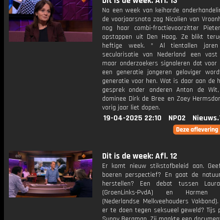
Dit is de week: Afl. 13
Na een week van keiharde onderhandeli
de voorjaarsnota zag Nicolien van Vroon
nog haar combi-fractievoorzitter Piete
opstappen uit Den Haag. Ze blikt ter
heftige week. * Al tientallen jaren
secularisatie van Nederland een vast
maar onderzoekers signaleren dat voor 
een generatie jongeren geloviger wor
generatie voor hen. Wat is daar aan de 
gesprek onder anderen Anton de Wit,
dominee Dirk de Bree en Zoey Hermsdorf
vorig jaar liet dopen.
19-04-2025 22:10
NPO2
Nieuws.
Dit is de week: Afl. 12
Er komt nieuw stikstofbeleid aan. Gee
boeren perspectief? En gaat de natuu
herstellen? Een debat tussen Laur
(GroenLinks-PvdA) en Harmen En
(Nederlandse Melkveehouders Vakbond).
er te doen tegen seksueel geweld? Tijs 
Sunny Bergman. Zij maakte een document