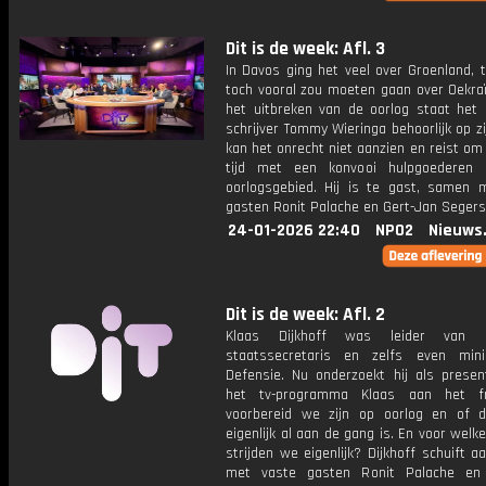
Dit is de week: Afl. 3
In Davos ging het veel over Groenland, t
toch vooral zou moeten gaan over Oekraï
het uitbreken van de oorlog staat het 
schrijver Tommy Wieringa behoorlijk op zij
kan het onrecht niet aanzien en reist om
tijd met een konvooi hulpgoederen 
oorlogsgebied. Hij is te gast, samen 
gasten Ronit Palache en Gert-Jan Segers
24-01-2026 22:40
NPO2
Nieuws
Dit is de week: Afl. 2
Klaas Dijkhoff was leider van 
staatssecretaris en zelfs even min
Defensie. Nu onderzoekt hij als presen
het tv-programma Klaas aan het f
voorbereid we zijn op oorlog en of d
eigenlijk al aan de gang is. En voor wel
strijden we eigenlijk? Dijkhoff schuift 
met vaste gasten Ronit Palache en 