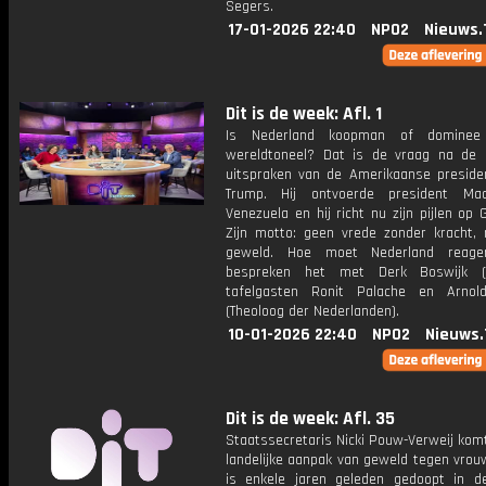
Segers.
17-01-2026 22:40
NPO2
Nieuws.
Dit is de week: Afl. 1
Is Nederland koopman of domine
wereldtoneel? Dat is de vraag na de 
uitspraken van de Amerikaanse preside
Trump. Hij ontvoerde president Ma
Venezuela en hij richt nu zijn pijlen op 
Zijn motto: geen vrede zonder kracht,
geweld. Hoe moet Nederland reag
bespreken het met Derk Boswijk 
tafelgasten Ronit Palache en Arnol
(Theoloog der Nederlanden).
10-01-2026 22:40
NPO2
Nieuws.
Dit is de week: Afl. 35
Staatssecretaris Nicki Pouw-Verweij kom
landelijke aanpak van geweld tegen vrou
is enkele jaren geleden gedoopt in 