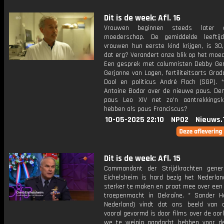
Dit is de week: Afl. 16
Vrouwen beginnen steeds later 
moederschap. De gemiddelde leeftij
vrouwen hun eerste kind krijgen, is 30,
dat erg? Verandert onze blik op het moe
Een gesprek met columnisten Debby Ger
Gerjanne van Lagen, fertiliteitsarts Gra
Dool en politicus André Flach (SGP). *
Antoine Bodar over de nieuwe paus. Denk
paus Leo XIV net zo'n aantrekkingsk
hebben als paus Franciscus?
10-05-2025 22:10
NPO2
Nieuws.
Dit is de week: Afl. 15
Commandant der Strijdkrachten gene
Eichelsheim is hard bezig het Nederlan
sterker te maken en praat mee over een 
troepenmacht in Oekraïne. * Sander Hei
Nederland) vindt dat ons beeld van 
vooral gevormd is door films over de oor
we te weinig aandacht hebben voor d