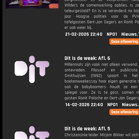
Wilders de samenwerking opblies. Is ze
teleurgesteld? En is ze veranderd na bij
jaar Haagse politiek voor de PV
tafelgasten Gert-Jan Segers en Ronit Pa
er ook weer bij.
21-02-2026 22:40
NPO1
Nieuws.
Dit is de week: Afl. 6
Millennials zijn vaak niet alleen verwend
ontevreden. Filosoof en publiciste
Smithuijsen (1992) spaart in he
boekenweekessay haar eigen generatie n
ook de babyboomers houdt ze een k
spiegel voor. Ze is te gast, samen 
gasten Ronit Palache en Gert-Jan Segers
14-02-2026 22:40
NPO1
Nieuws
Dit is de week: Afl. 5
ChristenUnie-leider Mirjam Bikker wil zich