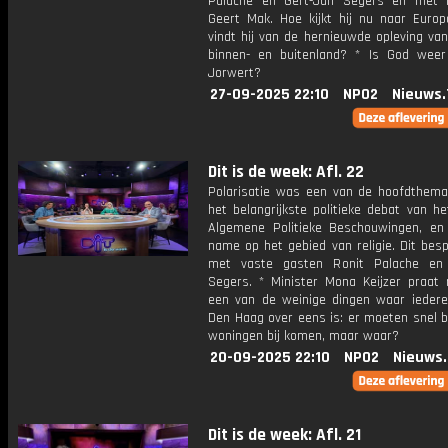
Palache en Gert-Jan Segers en met h
Geert Mak. Hoe kijkt hij nu naar Euro
vindt hij van de hernieuwde opleving van 
binnen- en buitenland? * Is God weer
Jorwert?
27-09-2025 22:10
NPO2
Nieuws.
Dit is de week: Afl. 22
Polarisatie was een van de hoofdthema'
het belangrijkste politieke debat van he
Algemene Politieke Beschouwingen, e
name op het gebied van religie. Dit bes
met vaste gasten Ronit Palache en 
Segers. * Minister Mona Keijzer praat
een van de weinige dingen waar iedere
Den Haag over eens is: er moeten snel b
woningen bij komen, maar waar?
20-09-2025 22:10
NPO2
Nieuws
Dit is de week: Afl. 21