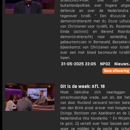
GroenLinks-PvdA, over zijn v
buitenlandpolitiek, over hogere uitg
defensie en over de Nederlandse
tegenover Israël. * Een discussie 
demonstratierecht met ds. Oscar Lohuis
van Christenen voor Israël), ds. Rozemar
Einde (activist) en Berend Roorda
demonstratierecht) naar aanleidin
gebeurtenissen in Barneveld. Bezoeker
bijeenkomst van Christenen voor Israë
over een met bloed besmeurde Israëli
lopen.
31-05-2025 22:05
NPO2
Nieuws
Dit is de week: Afl. 18
Moet Oekraïne zich neerleggen 
onrechtvaardige vrede, ook als dat he
van door Rusland veroverd terrein betek
van den Brink praat erover met hooglera
Osinga, Bastiaan van Apeldoorn en de O
Nederlandse Vita Kovalenko. * En Mirjam
te gast. Zij vertelt over haar bezoek aan
waar ze midden in de nacht de schuil