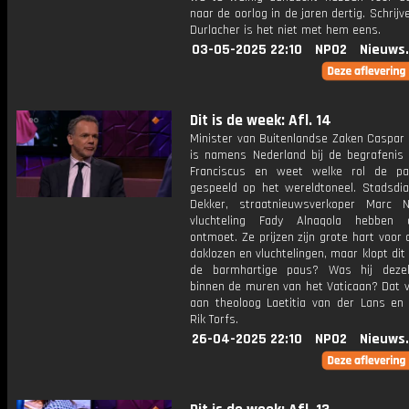
naar de oorlog in de jaren dertig. Schrijv
Durlacher is het niet met hem eens.
03-05-2025 22:10
NPO2
Nieuws
Dit is de week: Afl. 14
Minister van Buitenlandse Zaken Caspar
is namens Nederland bij de begrafenis
Franciscus en weet welke rol de pa
gespeeld op het wereldtoneel. Stadsdi
Dekker, straatnieuwsverkoper Marc N
vluchteling Fady Alnaqola hebben
ontmoet. Ze prijzen zijn grote hart voor
daklozen en vluchtelingen, maar klopt dit
de barmhartige paus? Was hij deze
binnen de muren van het Vaticaan? Dat 
aan theoloog Laetitia van der Lans en k
Rik Torfs.
26-04-2025 22:10
NPO2
Nieuws