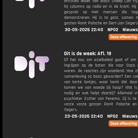
artistiek leider van Black Sheep Can Fl
hij columns op radio en in de krant. Hij
gesprek op met mensen die tege
demonstreren. Hij is te gast, samen 
gasten Ronit Palache en Gert-Jan Segers
30-05-2026 22:40
NPO2
Nieuws
Dit is de week: Afl. 19
Of het nou om asielbeleid gaat of om I
ingrijpen op de boten die naar Gaza
waren, de reacties zijn woedend. Hoe zi
samenleving zo boos geworden? Een sa
van korte lontjes, waar komt dat doo
komen we van woede bij hoop? Wat is
nodig en wat helpt daarbij? Allemaal v
psychiater Esther van Fenema. Zij is te
vaste vaste gasten Ronit Palache en
Segers.
23-05-2026 22:40
NPO2
Nieuws