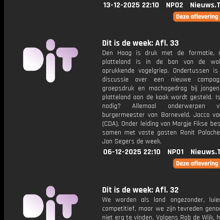
13-12-2025 22:10
NPO2
Nieuws.
Dit is de week: Afl. 33
Den Haag is druk met de formatie, 
platteland is in de ban van de wo
oprukkende vogelgriep. Ondertussen is 
discussie over een nieuwe campa
groepsdruk en machogedrag bij jonge
platteland aan de kaak wordt gesteld. I
nodig? Allemaal onderwerpen 
burgermeester van Barneveld, Jacco va
(CDA). Onder leiding van Margje Fikse bes
samen met vaste gasten Ronit Palache
Jan Segers de week.
06-12-2025 22:10
NPO1
Nieuws.
Dit is de week: Afl. 32
We worden als land ongezonder, luie
competitief, maar we zijn tevreden geno
niet erg te vinden. Volgens Rob de Wijk, 