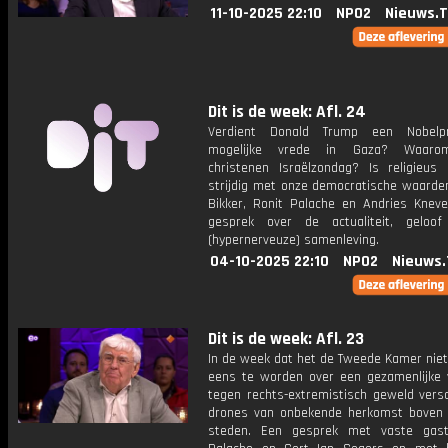
11-10-2025 22:10
NPO2
Nieuws.
Dit is de week: Afl. 24
Verdient Donald Trump een Nobelpr
mogelijke vrede in Gaza? Waaro
christenen Israëlzondag? Is religieus 
strijdig met onze democratische waarde
Bikker, Ronit Palache en Andries Kneve
gesprek over de actualiteit, geloo
(hypernerveuze) samenleving.
04-10-2025 22:10
NPO2
Nieuws.
Dit is de week: Afl. 23
In de week dat het de Tweede Kamer niet
eens te worden over een gezamenlijke v
tegen rechts-extremistisch geweld vers
drones van onbekende herkomst boven
steden. Een gesprek met vaste gast