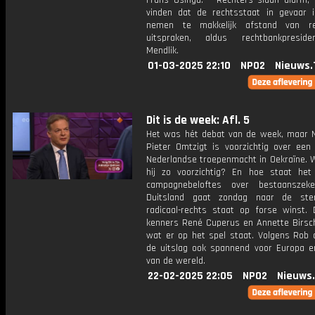
Frans Osinga. * Rechters slaan alarm, 
vinden dat de rechtsstaat in gevaar is.
nemen te makkelijk afstand van rec
uitspraken, aldus rechtbankpreside
Mendlik.
01-03-2025 22:10
NPO2
Nieuws.
Dit is de week: Afl. 5
Het was hét debat van de week, maar N
Pieter Omtzigt is voorzichtig over een 
Nederlandse troepenmacht in Oekraïne. 
hij zo voorzichtig? En hoe staat het
campagnebeloftes over bestaanszeke
Duitsland gaat zondag naar de st
radicaal-rechts staat op forse winst. D
kenners René Cuperus en Annette Birsc
wat er op het spel staat. Volgens Rob d
de uitslag ook spannend voor Europa e
van de wereld.
22-02-2025 22:05
NPO2
Nieuws