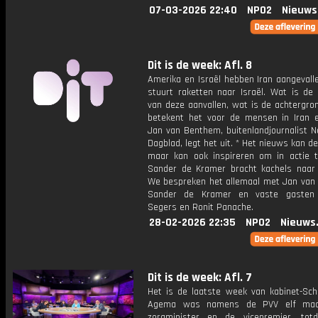
07-03-2026 22:40
NPO2
Nieuws
Dit is de week: Afl. 8
Amerika en Israël hebben Iran aangevall
stuurt raketten naar Israël. Wat is de 
van deze aanvallen, wat is de achtergro
betekent het voor de mensen in Iran e
Jan van Benthem, buitenlandjournalist N
Dagblad, legt het uit. * Het nieuws kan d
maar kan ook inspireren om in actie 
Sander de Kramer bracht kachels naar 
We bespreken het allemaal met Jan van
Sander de Kramer en vaste gasten 
Segers en Ronit Panache.
28-02-2026 22:35
NPO2
Nieuws
Dit is de week: Afl. 7
Het is de laatste week van kabinet-Scho
Agema was namens de PVV elf ma
zorgminister en de vicepremier, tot