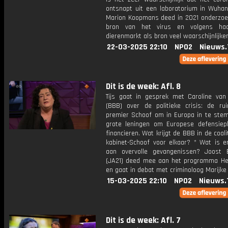
ontsnapt uit een laboratorium in Wuhan.
Marion Koopmans deed in 2021 onderzoe
bron van het virus en volgens ha
dierenmarkt als bron veel waarschijnlijker
22-03-2025 22:10
NPO2
Nieuws.
Dit is de week: Afl. 8
Tijs gaat in gesprek met Caroline van
(BBB) over de politieke crisis: de ru
premier Schoof om in Europa in te st
grote leningen om Europese defensiep
financieren. Wat krijgt de BBB in de coali
kabinet-Schoof voor elkaar? * Wat is e
aan overvolle gevangenissen? Joost
(JA21) deed mee aan het programma Hel
en gaat in debat met criminoloog Marijke
15-03-2025 22:10
NPO2
Nieuws.
Dit is de week: Afl. 7