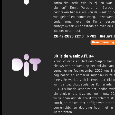
Katholieke Kerk. Wie is zij en wat 
plannen? Ronit Palache en Gert-Ja
bespreken het nieuws van de week op het
van geloof en samenleving. Deze week
onder meer over de Kamermeerder
embryokweek wil toestaan en over de ruz
kabinet over mest.
20-12-2025 22:10
NPO2
Nieuws.
Dit is de week: Afl. 34
Ronit Palache en Gert-Jan Segers besp
nieuws van de week op het snijvlak van 
samenleving. Tot november 2025 was Eli
nog boerin en Kamerlid, maar nu is ze b
meer. Ze werkte zich in twee jaar tijd 
van de gezichtsbepalende Kamerleden
CDA. Als boerin kende ze het landbouwdo
binnenuit en stond ze voor een nieuw CD
wilde doen aan de stikstofproblematiek.
daarbij te maken met heftige weerstand 
boerenlobby en dat ging haar niet in
kleren zitten.