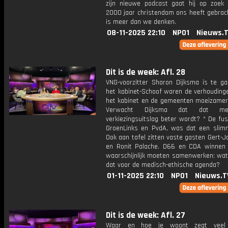
zijn nieuwe podcast gaat hij op zoek
2000 jaar christendom ons heeft gebrach
is meer dan we denken.
08-11-2025 22:10
NPO1
Nieuws.
Dit is de week: Afl. 28
VNG-voorzitter Sharon Dijksma is te ga
het kabinet-Schoof waren de verhouding
het kabinet en de gemeenten moeizamer 
Verwacht Dijksma dat dat m
verkiezingsuitslag beter wordt? * De fu
GroenLinks en PvdA, was dat een slim
Ook aan tafel zitten vaste gasten Gert-
en Ronit Palache. D66 en CDA winnen 
waarschijnlijk moeten samenwerken: wat
dat voor de medisch-ethische agenda?
01-11-2025 22:10
NPO1
Nieuws.T
Dit is de week: Afl. 27
Waar en hoe je woont zegt veel