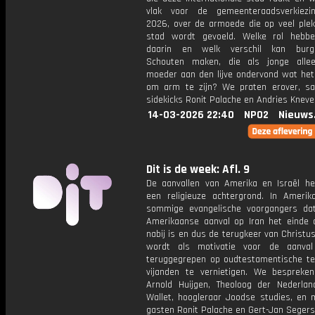
vlak voor de gemeenteraadsverkiezi
2026, over de armoede die op veel plek
stad wordt gevoeld. Welke rol hebb
daarin en welk verschil kan burg
Schouten maken, die als jonge alle
moeder aan den lijve ondervond wat het
om arm te zijn? We praten erover, 
sidekicks Ronit Palache en Andries Knevel
14-03-2026 22:40
NPO2
Nieuws
Dit is de week: Afl. 9
De aanvallen van Amerika en Israël h
een religieuze achtergrond. In Amerik
sommige evangelische voorgangers d
Amerikaanse aanval op Iran het einde d
nabij is en dus de terugkeer van Christus.
wordt als motivatie voor de aanval
teruggegrepen op oudtestamentische t
vijanden te vernietigen. We bespreke
Arnold Huijgen, Theoloog der Nederlan
Wallet, hoogleraar Joodse studies, en 
gasten Ronit Palache en Gert-Jan Segers