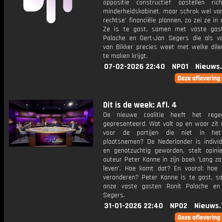
oppositie constructief opstellen ric
minderheidskabinet, maar schrok wel van
rechtse' financiële plannen, zo zei ze in
Ze is te gast, samen met vaste gas
Palache en Gert-Jan Segers die als v
van Bikker precies weet met welke dile
te maken krijgt.
07-02-2026 22:40
NPO1
Nieuws
Dit is de week: Afl. 4
De nieuwe coalitie heeft het regee
gepresenteerd. Wat valt op en waar zit 
voor de partijen die niet in het
plaatsnemen? De Nederlander is individu
en genotzuchtig geworden, stelt opinie
auteur Peter Kanne in zijn boek 'Lang zal
leven'. Hoe komt dat? En vooral: hoe 
veranderen? Peter Kanne is te gast, 
onze vaste gasten Ronit Palache en
Segers.
31-01-2026 22:40
NPO2
Nieuws.