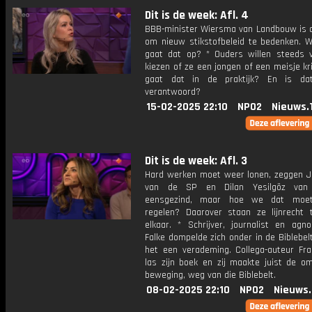
Dit is de week: Afl. 4
BBB-minister Wiersma van Landbouw is d
om nieuw stikstofbeleid te bedenken. W
gaat dat op? * Ouders willen steeds v
kiezen of ze een jongen of een meisje kr
gaat dat in de praktijk? En is dat
verantwoord?
15-02-2025 22:10
NPO2
Nieuws.
Dit is de week: Afl. 3
Hard werken moet weer lonen, zeggen J
van de SP en Dilan Yesilgöz va
eensgezind, maar hoe we dat moe
regelen? Daarover staan ze lijnrecht 
elkaar. * Schrijver, journalist en agn
Falke dompelde zich onder in de Biblebelt
het een verademing. Collega-auteur Fra
las zijn boek en zij maakte juist de o
beweging, weg van die Biblebelt.
08-02-2025 22:10
NPO2
Nieuws