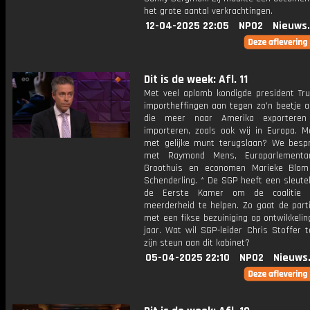
het grote aantal verkrachtingen.
12-04-2025 22:05
NPO2
Nieuws
Dit is de week: Afl. 11
Met veel aplomb kondigde president Tru
importheffingen aan tegen zo'n beetje a
die meer naar Amerika exportere
importeren, zoals ook wij in Europa. 
met gelijke munt terugslaan? We besp
met Raymond Mens, Europarlementar
Groothuis en economen Marieke Blom
Schenderling. * De SGP heeft een sleutel
de Eerste Kamer om de coalitie
meerderheid te helpen. Zo gaat de parti
met een fikse bezuiniging op ontwikkelin
jaar. Wat wil SGP-leider Chris Stoffer 
zijn steun aan dit kabinet?
05-04-2025 22:10
NPO2
Nieuws