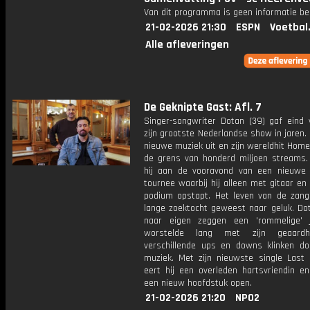
Van dit programma is geen informatie be
21-02-2026 21:30
ESPN
Voetbal
Alle afleveringen
De Geknipte Gast: Afl. 7
Singer-songwriter Dotan (39) gaf eind v
zijn grootste Nederlandse show in jaren. 
nieuwe muziek uit en zijn wereldhit Hom
de grens van honderd miljoen streams.
hij aan de vooravond van een nieuwe
tournee waarbij hij alleen met gitaar en
podium opstapt. Het leven van de zang
lange zoektocht geweest naar geluk. Do
naar eigen zeggen een 'rommelige' 
worstelde lang met zijn geaardh
verschillende ups en downs klinken doo
muziek. Met zijn nieuwste single Last
eert hij een overleden hartsvriendin en
een nieuw hoofdstuk open.
21-02-2026 21:20
NPO2