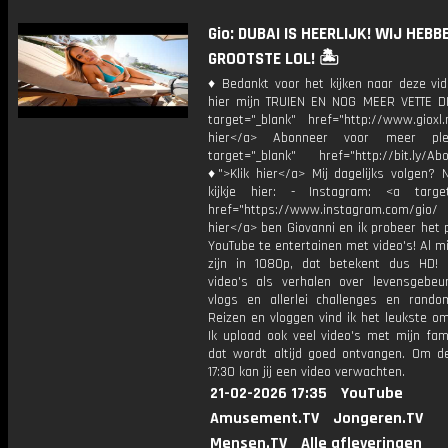
Gio: DUBAI IS HEERLIJK! WIJ HEBB
GROOTSTE LOL! 🏝️
♦ Bedankt voor het kijken naar deze vid
hier mijn TRUIEN EN NOG MEER VETTE D
target="_blank" href="http://www.gioxl.
hier</a> Abonneer voor meer ple
target="_blank" href="http://bit.ly/Ab
♦">Klik hier</a> Mij dagelijks volgen?
kijkje hier: - Instagram: <a target
href="https://www.instagram.com/gio/
hier</a> ben Giovanni en ik probeer het 
YouTube te entertainen met video's! Al mi
zijn in 1080p, dat betekent dus HD! 
video's als verhalen over levensgebeur
vlogs en allerlei challenges en rando
Reizen en vloggen vind ik het leukste o
Ik upload ook veel video's met mijn fam
dat wordt altijd goed ontvangen. Om 
17:30 kan jij een video verwachten.
21-02-2026 17:35
YouTube
Amusement.TV
Jongeren.TV
Mensen.TV
Alle afleveringen