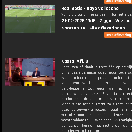
Real Betis - Rayo Vallecano
Van dit programma is geen informatie be
21-02-2026 19:15
Ziggo
Voetbal
Sporten.TV
Alle afleveringen
Kassa: Afl. 8
Oorsuizen of tinnitus treft één op de vi
Er is geen geneesmiddel, maar toch sc
wondermiddelen als paddenstoelen uit 
Maar wat werkt nou echt, en wat 
geldklopperij? Ook gaan we het heb
ultrabewerkt voedsel. Zeventig proce
producten in de supermarkt valt in deze 
Maar is het echt allemaal zo slecht, of z
gezonde bewerkte keuzes mogelijk? En 
van alle huurhuizen heeft serieuze sch
vochtproblemen. Woningbouwverenig
gemeenten kunnen het niet alleen aan 
het nieuwe kabinet om hulp.