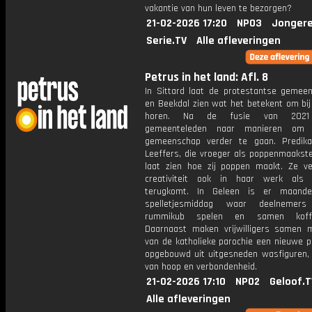
vakantie van hun leven te bezorgen?
21-02-2026 17:20
NPO3
Jongere
Serie.TV
Alle afleveringen
Petrus in het land: Afl. 8
In Sittard laat de protestantse gemee
en Beekdal zien wat het betekent om bij
horen. Na de fusie van 2021
gemeenteleden naar manieren om
gemeenschap verder te gaan. Predika
Leeffers, die vroeger als poppenmaakste
laat zien hoe zij poppen maakt. Ze ve
creativiteit ook in haar werk als 
terugkomt. In Geleen is er maandel
spelletjesmiddag waar deelnemers 
rummikub spelen en samen koffie
Daarnaast maken vrijwilligers samen 
van de katholieke parochie een nieuwe p
opgebouwd uit uitgesneden wasfiguren, 
van hoop en verbondenheid.
21-02-2026 17:10
NPO2
Geloof.T
Alle afleveringen