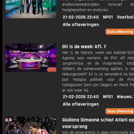
eredivisiewedstrijden. Inclusief do
hoogtepunten en analyses.
21-02-2026 22:40
NPO1
Voetbal
Alle afleveringen
Dit is de week: Afl. 7
Het is de laatste week van kabinet-Scho
Agema was namens de PVV elf ma
zorgminister en de vicepremier, tot
Wilders de samenwerking opblies. Is ze
teleurgesteld? En is ze veranderd na bij
jaar Haagse politiek voor de PV
tafelgasten Gert-Jan Segers en Ronit Pa
er ook weer bij.
21-02-2026 22:40
NPO1
Nieuws.
Alle afleveringen
Giuliano Simeone schiet Atleti op
voorsprong
Van dit programma is geen informatie be