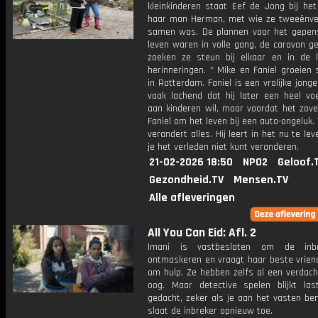
kleinkinderen staat Eef de Jong bij het
haar man Herman, met wie ze tweeënvee
samen was. De plannen voor het gepen
leven waren in volle gang, de caravan g
zoeken ze steun bij elkaar en in de li
herinneringen. * Mike en Faniel groeien
in Rotterdam. Faniel is een vrolijke jong
vaak lachend dat hij later een heel voe
aan kinderen wil, maar voordat het zove
Faniel om het leven bij een auto-ongeluk.
verandert alles. Hij leert in het nu te le
je het verleden niet kunt veranderen.
21-02-2026 18:50
NPO2
Geloof.
Gezondheid.TV
Mensen.TV
Alle afleveringen
All You Can Eid: Afl. 2
Imani is vastbesloten om de inb
ontmaskeren en vraagt haar beste vrien
om hulp. Ze hebben zelfs al een verdach
oog. Maar detective spelen blijkt las
gedacht, zeker als je aan het vasten be
slaat de inbreker opnieuw toe.