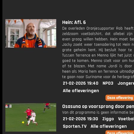
Hein: Afl. 6
De overleden Oranjesupporter Rob heeft
zeldzaam voetbalshirt, dat allebei zijn
even graag willen hebben. Hein moet be
Jacky zoekt weer toenadering tot Hein n
grote geheim kent. Hij besluit haar te 
Tussen Terrence en Menno lijkt het juist
goed te komen. Menno stelt voor om hun
af te blazen. Met name Jordi is door 
heen als Maria hem en Terrence uitnodi
te gaan naar Suriname voor de herbegraf
21-02-2026 19:40
NPO3
Jonger
Alle afleveringen
Osasuna op voorsprong door pen
Van dit programma is geen informatie be
21-02-2026 19:30
Ziggo
Voetba
Sporten.TV
Alle afleveringen