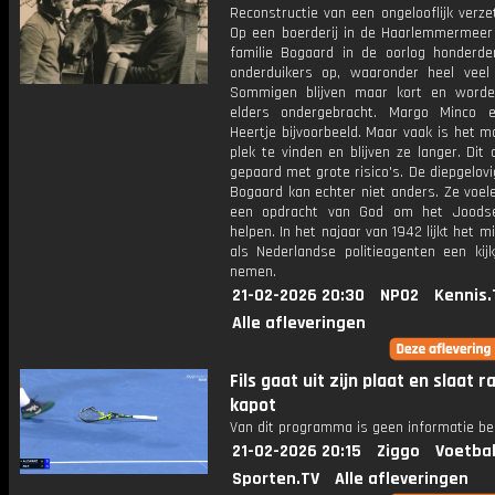
Reconstructie van een ongelooflijk verze
Op een boerderij in de Haarlemmermeer
familie Bogaard in de oorlog honderd
onderduikers op, waaronder heel veel 
Sommigen blijven maar kort en word
elders ondergebracht. Margo Minco 
Heertje bijvoorbeeld. Maar vaak is het mo
plek te vinden en blijven ze langer. Dit 
gepaard met grote risico's. De diepgelovi
Bogaard kan echter niet anders. Ze voel
een opdracht van God om het Joodse
helpen. In het najaar van 1942 lijkt het m
als Nederlandse politieagenten een kij
nemen.
21-02-2026 20:30
NPO2
Kennis.
Alle afleveringen
Fils gaat uit zijn plaat en slaat r
kapot
Van dit programma is geen informatie be
21-02-2026 20:15
Ziggo
Voetbal
Sporten.TV
Alle afleveringen