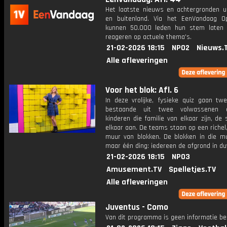
Het laatste nieuws en achtergronden ui
en buitenland. Via het EenVandaag Op
kunnen 50.000 leden hun stem laten
reageren op actuele thema's.
21-02-2026 18:15
NPO2
Nieuws.
Alle afleveringen
Voor het blok: Afl. 6
In deze vrolijke, fysieke quiz gaan tw
bestaande uit twee volwassenen
kinderen die familie van elkaar zijn, de 
elkaar aan. De teams staan op een richel
muur van blokken. De blokken in die mu
maar één ding: iedereen de afgrond in d
21-02-2026 18:15
NPO3
Amusement.TV
Spelletjes.TV
Alle afleveringen
Juventus - Como
Van dit programma is geen informatie be