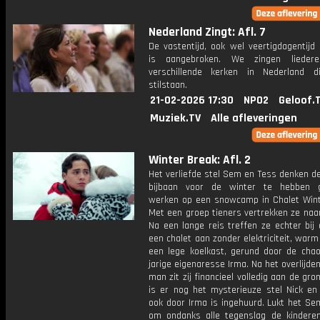
Nederland Zingt: Afl. 7
De vastentijd, ook wel veertigdagentijd
is aangebroken. We zingen liedere
verschillende kerken in Nederland di
stilstaan.
21-02-2026 17:30
NPO2
Geloof.
Muziek.TV
Alle afleveringen
Winter Break: Afl. 2
Het verliefde stel Sem en Tess denken d
bijbaan voor de winter te hebben g
werken op een snowcamp in Chalet Wint
Met een groep tieners vertrekken ze naar
Na een lange reis treffen ze echter bij
een chalet aan zonder elektriciteit, war
een lege koelkast, gerund door de chaot
jarige eigenaresse Irma. Na het overlijde
man zit zij financieel volledig aan de gro
is er nog het mysterieuze stel Nick en 
ook door Irma is ingehuurd. Lukt het Se
om ondanks alle tegenslag de kindere