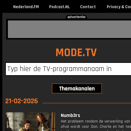
Nederland.FM
Podcast.NL
Contact
Privacy & Co
MODE.TV
21-02-2026
Numb3rs
Het probleem rondom de verwerking van
afval wordt voor Don, Charlie en het te