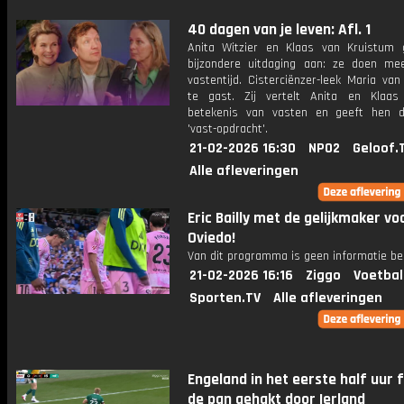
40 dagen van je leven: Afl. 1
Anita Witzier en Klaas van Kruistum
bijzondere uitdaging aan: ze doen m
vastentijd. Cisterciënzer-leek Maria van
te gast. Zij vertelt Anita en Klaa
betekenis van vasten en geeft hen 
'vast-opdracht'.
21-02-2026 16:30
NPO2
Geloof.
Alle afleveringen
Eric Bailly met de gelijkmaker vo
Oviedo!
Van dit programma is geen informatie be
21-02-2026 16:16
Ziggo
Voetbal
Sporten.TV
Alle afleveringen
Engeland in het eerste half uur fl
de pan gehakt door Ierland