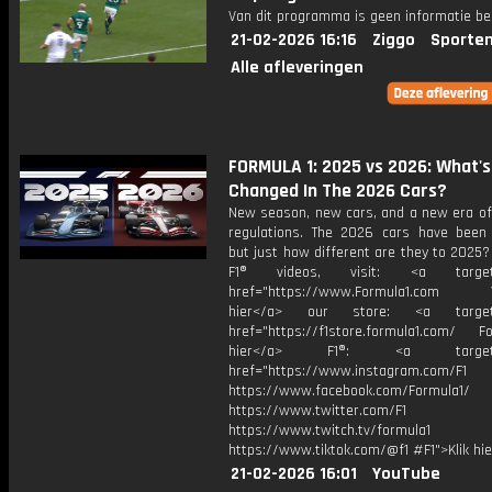
Van dit programma is geen informatie be
21-02-2026 16:16
Ziggo
Sporten
Alle afleveringen
FORMULA 1: 2025 vs 2026: What's
Changed In The 2026 Cars?
New season, new cars, and a new era of 
regulations. The 2026 cars have been 
but just how different are they to 2025
F1® videos, visit: <a target="
href="https://www.Formula1.com Vis
hier</a> our store: <a target=
href="https://f1store.formula1.com/ Fol
hier</a> F1®: <a target="_
href="https://www.instagram.com/F1
https://www.facebook.com/Formula1/
https://www.twitter.com/F1
https://www.twitch.tv/formula1
https://www.tiktok.com/@f1 #F1">Klik hi
21-02-2026 16:01
YouTube