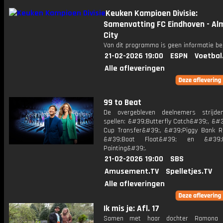
Keuken Kampioen Divisie:
Samenvatting FC Eindhoven - Al
City
Van dit programma is geen informatie be
21-02-2026 19:00
ESPN
Voetbal
Alle afleveringen
99 to Beat
De overgebleven deelnemers strijde
spellen: &#39;Butterfly Catch&#39;, &#3
Cup Transfer&#39;, &#39;Piggy Bank R
&#39;Boat Float&#39; en &#39
Painting&#39;.
21-02-2026 19:00
SBS
Amusement.TV
Spelletjes.TV
Alle afleveringen
Ik mis je: Afl. 17
Samen met haar dochter Ramona 