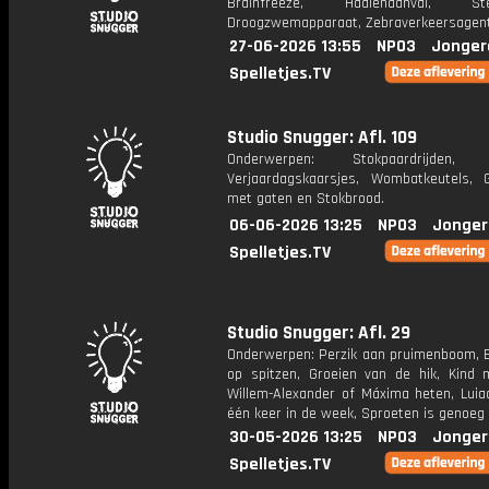
Brainfreeze, Haaienaanval, Ster
Droogzwemapparaat, Zebraverkeersagent
27-06-2026 13:55
NPO3
Jonger
Spelletjes.TV
Studio Snugger: Afl. 109
Onderwerpen: Stokpaardrijden, Fil
Verjaardagskaarsjes, Wombatkeutels,
met gaten en Stokbrood.
06-06-2026 13:25
NPO3
Jonger
Spelletjes.TV
Studio Snugger: Afl. 29
Onderwerpen: Perzik aan pruimenboom, Ba
op spitzen, Groeien van de hik, Kind
Willem-Alexander of Máxima heten, Luia
één keer in de week, Sproeten is genoeg i
30-05-2026 13:25
NPO3
Jonger
Spelletjes.TV