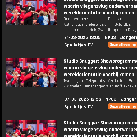
waarin vliegensvlug onderwerpen
wereldoriëntatie voorbij komen.
Onderwerpen: Pinokkio e
Astronautenonderbroek, OxfordBell 
Lachen maakt ziek, Zweefbrapad en Rozij
21-03-2026 13:05
NPO3
Jonger
Spelletjes.TV
Studio Snugger: Showprogramm
waarin vliegensvlug onderwerpen
wereldoriëntatie voorbij komen.
Tweelingen, Telepathie, Verfballen, Bad
Kwispelen, Hunebedgoals en Koffiekoekje
07-03-2026 12:55
NPO3
Jonger
Spelletjes.TV
Studio Snugger: Showprogramm
waarin vliegensvlug onderwerpen
wereldoriëntatie voorbij komen.