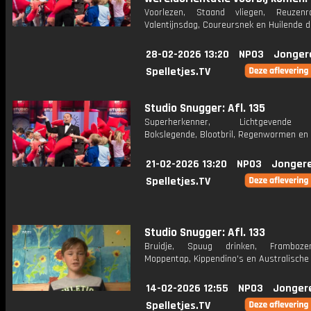
Voorlezen, Staand vliegen, Reuzenra
Valentijnsdag, Coureursnek en Huilende d
28-02-2026 13:20
NPO3
Jonger
Spelletjes.TV
Studio Snugger: Afl. 135
Superherkenner, Lichtgevende d
Bokslegende, Blootbril, Regenwormen en 
21-02-2026 13:20
NPO3
Jonger
Spelletjes.TV
Studio Snugger: Afl. 133
Bruidje, Spuug drinken, Frambozenh
Moppentap, Kippendino's en Australische 
14-02-2026 12:55
NPO3
Jonger
Spelletjes.TV