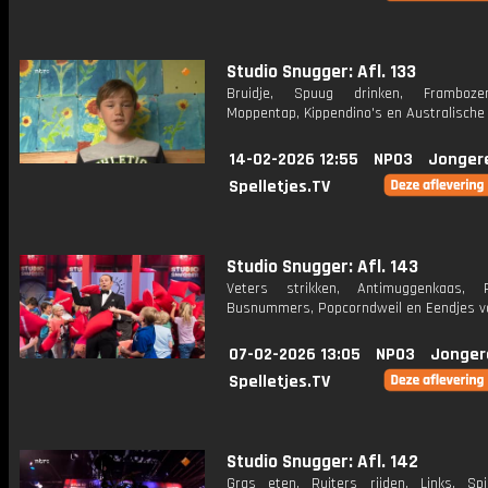
Studio Snugger: Afl. 133
Bruidje, Spuug drinken, Frambozenh
Moppentap, Kippendino's en Australische 
14-02-2026 12:55
NPO3
Jonger
Spelletjes.TV
Studio Snugger: Afl. 143
Veters strikken, Antimuggenkaas, R
Busnummers, Popcorndweil en Eendjes v
07-02-2026 13:05
NPO3
Jonger
Spelletjes.TV
Studio Snugger: Afl. 142
Gras eten, Ruiters rijden, Links, Spi