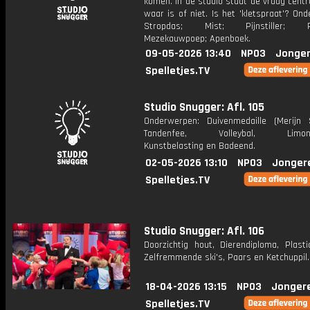
komen. In de studio staat de vraag centr
waar is of niet. Is het 'kletspraat'? On
Stropdas; Mist; Pijnstiller; Pr
Mezekauwpoep; Apenboek.
09-05-2026 13:40
NPO3
Jonger
Spelletjes.TV
Studio Snugger: Afl. 105
Onderwerpen: Duivenmedaille (Merijn S
Tandenfee, Volleybal, Limona
Kunstbelasting en Badeend.
02-05-2026 13:10
NPO3
Jonger
Spelletjes.TV
Studio Snugger: Afl. 106
Doorzichtig hout, Dierendiploma, Plasti
Zelfremmende ski's, Paars en Ketchuppil.
18-04-2026 13:15
NPO3
Jonger
Spelletjes.TV