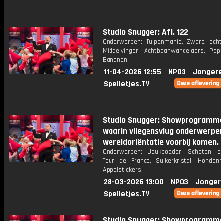
Studio Snugger: Afl. 122
Onderwerpen: Tulpenmanie, Zware och
Middelvinger, Achtbaanwandelaars, Pap
Bananen.
11-04-2026 12:55
NPO3
Jonger
Spelletjes.TV
Studio Snugger: Showprogramm
waarin vliegensvlug onderwerpen
wereldoriëntatie voorbij komen.
Onderwerpen: Jeukpoeder, Scheten on
Tour de France, Suikerkristal, Honde
Appelstickers.
28-03-2026 13:00
NPO3
Jonger
Spelletjes.TV
Studio Snugger: Showprogramm