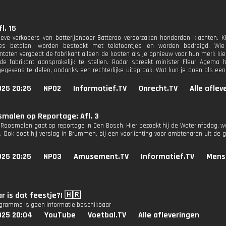
l. 15
eve verkopers van batterijenboer Batteroo veroorzaken honderden klachten. 
es betalen, worden bestookt met telefoontjes en worden bedreigd. Wie 
ntaten vergoedt de fabrikant alleen de kosten als je opnieuw voor hun merk k
e fabrikant aansprakelijk te stellen. Radar spreekt minister Fleur Agema h
gegevens te delen, ondanks een rechterlijke uitspraak. Wat kun je doen als een b
025 20:25
NPO2
Informatief.TV
Onrecht.TV
Alle aflev
malen op Reportage: Afl. 3
 Roosmalen gaat op reportage in Den Bosch. Hier bezoekt hij de Waterinfodag, wa
 Ook doet hij verslag in Brummen, bij een voorlichting voor ambtenaren uit de 
.
025 20:25
NPO3
Amusement.TV
Informatief.TV
Mens
r is dat feestje?! 🇭🇷
ogramma is geen informatie beschikbaar
025 20:04
YouTube
Voetbal.TV
Alle afleveringen