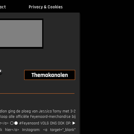
act
Privacy & Cookies
adion ging de ploeg van Jessica Torny met 3-2
Koop alle officiële Feyenoord-merchandise bij
hier</a> ⚪️⚫ #Feyenoord VOLG ONS OOK OP: ▶️
ik hier</a> Instagram: <a target="_blank"