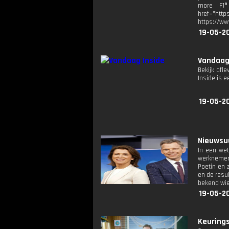
more F1® 
href="http
https://ww
19-05-2
Vandaag
Bekijk afl
Inside is
19-05-2
Nieuwsuu
In een wet
werknemers
Poetin en 
en de resu
bekend wie d
19-05-2
Keurings