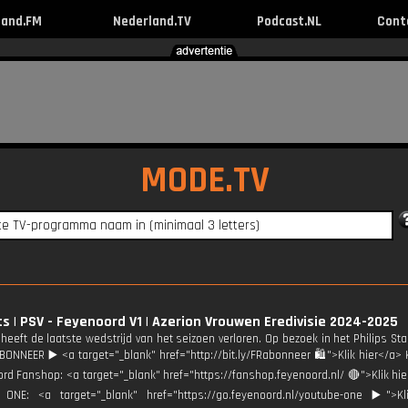
land.FM
Nederland.TV
Podcast.NL
Cont
MODE.TV
ts | PSV - Feyenoord V1 | Azerion Vrouwen Eredivisie 2024-2025
heeft de laatste wedstrijd van het seizoen verloren. Op bezoek in het Philips St
ABONNEER ▶️ <a target="_blank" href="http://bit.ly/FRabonneer 🛍">Klik hier</a> 
rd Fanshop: <a target="_blank" href="https://fanshop.feyenoord.nl/ 🔴">Klik 
 ONE: <a target="_blank" href="https://go.feyenoord.nl/youtube-one ▶️">Kl