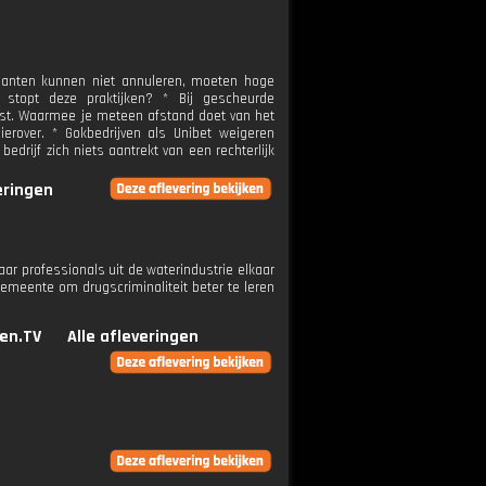
Klanten kunnen niet annuleren, moeten hoge
stopt deze praktijken? * Bij gescheurde
iest. Waarmee je meteen afstand doet van het
ierover. * Gokbedrijven als Unibet weigeren
edrijf zich niets aantrekt van een rechterlijk
eringen
ar professionals uit de waterindustrie elkaar
gemeente om drugscriminaliteit beter te leren
en.TV
Alle afleveringen