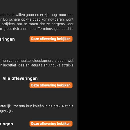
ndmissie willen gaan en er zijn nog maar een
 en Dai scherp op wie goed kan navigeren, want
 strijders om te tonen dat ze nergens voor
en groot risico om naar Terminus gestuurd te
veringen
in hun zelfgemaakte slaapkamers slapen, wat
 lucratief idee en Maurits en Anouks strakke
Alle afleveringen
rlijk - tot aan hun knieën in de drek. Net als
er zijn.
eringen