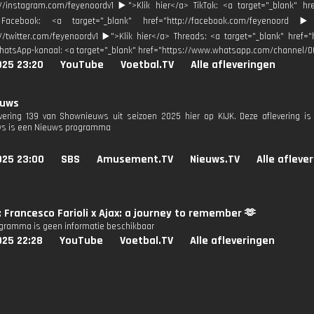
://instagram.com/feyenoordv1 ▶️">Klik hier</a> TikTok: <a target="_blank" hr
Facebook: <a target="_blank" href="http://facebook.com/feyenoord ▶
://twitter.com/feyenoordv1 ▶️">Klik hier</a> Threads: <a target="_blank" href=
hatsApp-kanaal: <a target="_blank" href="https://www.whatsapp.com/channel/
025 23:20
YouTube
Voetbal.TV
Alle afleveringen
euws
evering 139 van Shownieuws uit seizoen 2025 hier op KIJK. Deze aflevering is
s is een Nieuws programma
025 23:00
SBS
Amusement.TV
Nieuws.TV
Alle afleve
: Francesco Farioli x Ajax: a journey to remember 🫶
ogramma is geen informatie beschikbaar
025 22:28
YouTube
Voetbal.TV
Alle afleveringen