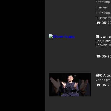
href="http
hier</a> 
href="http
hier</a> W
19-05-2
Showni
Bekijk afl
Shownieuw
19-05-2
AFC Ajax
Van dit pr
19-05-2