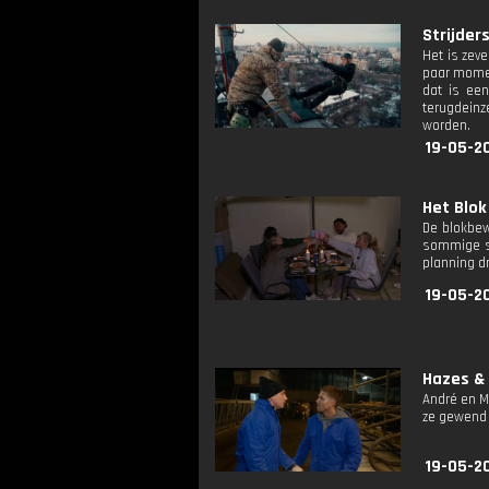
Strijders
Het is zev
paar momen
dat is een
terugdeinz
worden.
19-05-2
Het Blok
De blokbew
sommige st
planning dr
19-05-2
Hazes &
André en Ma
ze gewend 
19-05-2