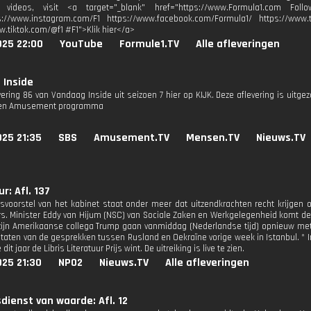
videos, visit <a target="_blank" href="https://www.Formula1.com Follo
s://www.instagram.com/F1 https://www.facebook.com/Formula1/ https://www.tw
w.tiktok.com/@f1 #F1">Klik hier</a>
025 22:00
YouTube
Formule1.TV
Alle afleveringen
 Inside
evering 86 van Vandaag Inside uit seizoen 7 hier op KIJK. Deze aflevering is uitg
 een Amusement programma
025 21:35
SBS
Amusement.TV
Mensen.TV
Nieuws.TV
r: Afl. 137
svoorstel van het kabinet staat onder meer dat uitzendkrachten recht krijgen 
. Minister Eddy van Hijum (NSC) van Sociale Zaken en Werkgelegenheid komt de 
zijn Amerikaanse collega Trump gaan vanmiddag (Nederlandse tijd) opnieuw met e
ltaten van de gesprekken tussen Rusland en Oekraïne vorige week in Istanbul. * I
it jaar de Libris Literatuur Prijs wint. De uitreiking is live te zien.
025 21:30
NPO2
Nieuws.TV
Alle afleveringen
dienst van waarde: Afl. 12