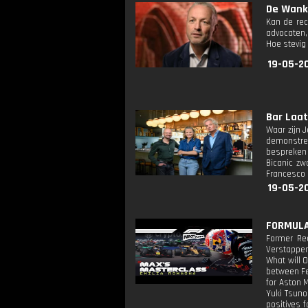
De Wanke
Kan de rec
advocaten,
Hoe stevig
19-05-2
Bar Laat:
Waar zijn 
demonstree
bespreken 
Bicanic zw
Francesco F
19-05-2
FORMULA 
Former Red
Verstappen’
What will 
between Fe
for Aston M
Yuki Tsuno
positives f