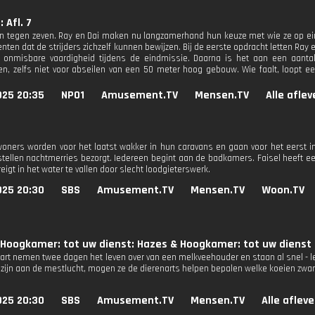
: Afl. 7
en tegen zeven. Ray en Dai maken nu langzamerhand hun keuze met wie ze op ei
ten dat de strijders zichzelf kunnen bewijzen. Bij de eerste opdracht letten Ray
 onmisbare vaardigheid tijdens de eindmissie. Daarna is het aan een aantal
en, zelfs niet voor abseilen van een 50 meter hoog gebouw. Wie faalt, loopt e
025 20:35
NPO1
Amusement.TV
Mensen.TV
Alle afle
oners worden voor het laatst wakker in hun caravans en gaan voor het eerst 
ellen nachtmerries bezorgt. Iedereen begint aan de badkamers. Faisel heeft een
eigt in het water te vallen door slecht loodgieterswerk.
025 20:30
SBS
Amusement.TV
Mensen.TV
Woon.TV
 Hoogkamer: tot uw dienst: Hazes & Hoogkamer: tot uw dienst
rt nemen twee dagen het leven over van een melkveehouder en staan al snel - lette
zijn aan de mestlucht, mogen ze de dierenarts helpen bepalen welke koeien zwang
025 20:30
SBS
Amusement.TV
Mensen.TV
Alle aflev