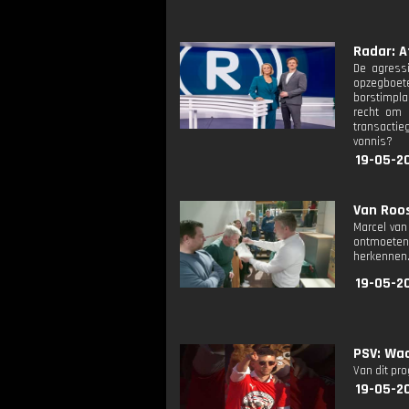
Radar: Af
De agressi
opzegboet
borstimpla
recht om d
transactie
vonnis?
19-05-2
Van Roos
Marcel van
ontmoeten.
herkennen
19-05-2
PSV: Waa
Van dit pr
19-05-2