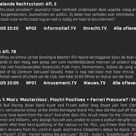
lende Rechtsstaat: Afl. 2
htsstaat omvallen? Journalist Coen Verbraak onderzoekt deze urgente vraag en s
 burgemeesters, journalisten en politici. Zij delen hun verhalen over intimidati
 staat onze rechtsstaat nog en wat is nodig om haar te beschermen?
025 22:20
NPO2
Informatief.TV
Onrecht.TV
Alle aflev
 Afl. 78
Jeffrey en Emma uit het Groningse Beerta? RTV-Noord verslaggever Goos de Boer o
rde in Den Haag een groep van ruim honderdduizend mensen uit protest tege
het met fractievoorzitter GroenLinks-PvdA Frans Timmermans, Sabine de Jong v
aait af bij Centrum Seksueel Geweld, maar is nog niet klaar met haar missie.
arioli neemt afscheid van de club. Aan tafel zit Rik Elfrink en Wytse van der Goot.
025 22:05
NPO1
Amusement.TV
Nieuws.TV
Alle aflev
1: Max's 'Masterclass', Piastri Positives + Ferrari Pressure? | 
 Bull Racing driver Daniil Kvyat and F1.com editor Greg Stuart join Tom Cl
s sensational victory at the Emilia Romagna Grand Prix. How did Max pull off that
Oscar have learnt from the race? And what does this result mean for the champio
rrari and Williams, why George Russell was unable to score a podium despite star
artin after their best qualifying of the season so far. Plus, you’ll hear their tho
da’s recovery from his crash in quali, and Franco Colapinto’s debut for Alpine. 0
or Piastri? 27:04 – Ferrari feeling the pressure? 35:53 – Aston’s ‘breakthrough’? 45