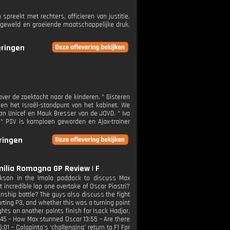
preekt met rechters, officieren van justitie,
e, geweld en groeiende maatschappelijke druk.
eringen
ver de zoektocht naar de kinderen. * Gisteren
n het Israël-standpunt van het kabinet. We
an Unicef en Mauk Bresser van de JOVD. * Iva
 * PSV is kampioen geworden en Ajax-trainer
eringen
Emilia Romagna GP Review | F
arkson in the Imola paddock to discuss Max
 incredible lap one overtake of Oscar Piastri?
nship battle? The guys also discuss the fight
ting P3, and whether this was a turning point
ughts on another points finish for Isack Hadjar,
1:45 – How Max stunned Oscar 13:55 – Are there
:01 – Colapinto’s ‘challenging’ return to F1 For