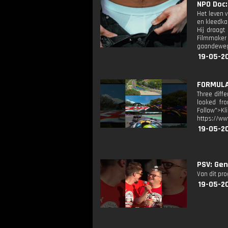
NPO Doc:
Het leven 
en kleedka
Hij draagt
Filmmaker 
gaandeweg 
19-05-2
FORMULA 
Three diff
looked fro
Follow">K
https://ww
19-05-2
PSV: Gen
Van dit pr
19-05-2