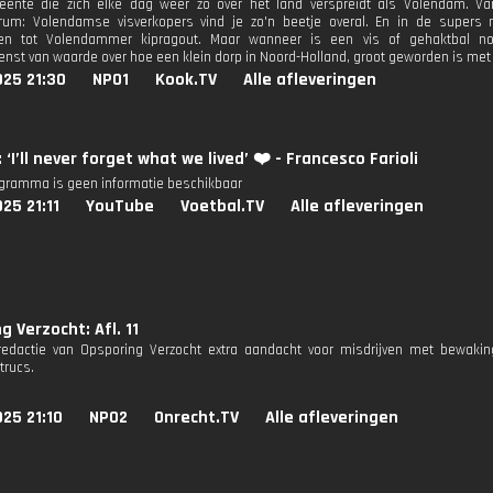
ente die zich elke dag weer zo over het land verspreidt als Volendam. Van
trum: Volendamse visverkopers vind je zo'n beetje overal. En in de supers
len tot Volendammer kipragout. Maar wanneer is een vis of gehaktbal n
enst van waarde over hoe een klein dorp in Noord-Holland, groot geworden is met
025 21:30
NPO1
Kook.TV
Alle afleveringen
 ‘I’ll never forget what we lived’ ❤️ - Francesco Farioli
ogramma is geen informatie beschikbaar
25 21:11
YouTube
Voetbal.TV
Alle afleveringen
g Verzocht: Afl. 11
redactie van Opsporing Verzocht extra aandacht voor misdrijven met bewaki
trucs.
25 21:10
NPO2
Onrecht.TV
Alle afleveringen