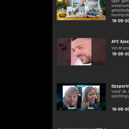
Geen geme
winkelcen
gehaktbal
Keuringsdi
19-05-2
AFC Ajax:
Van dit pr
19-05-20
Opsporin
Vanaf de 
oplichtings
19-05-20