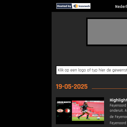
Neder
19-05-2025
Highligh
Feyenoord 
onderuit. 
de Feyenoo
Feyenoord