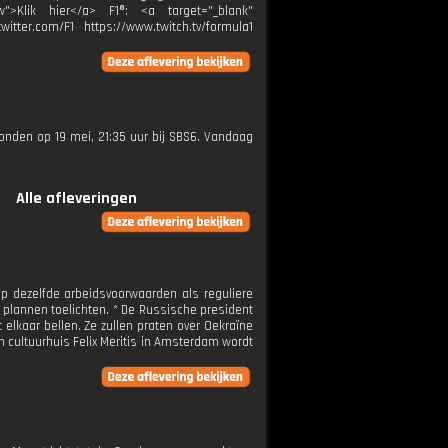
w">Klik hier</a> F1®: <a target="_blank"
itter.com/F1 https://www.twitch.tv/formula1
ezonden op 19 mei, 21:35 uur bij SBS6. Vandaag
Alle afleveringen
op dezelfde arbeidsvoorwaarden als reguliere
plannen toelichten. * De Russische president
lkaar bellen. Ze zullen praten over Oekraïne
n cultuurhuis Felix Meritis in Amsterdam wordt