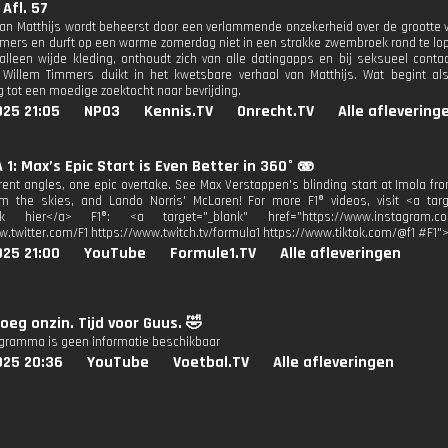
 Afl. 57
van Matthijs wordt beheerst door een verlammende onzekerheid over de grootte van
mers en durft op een warme zomerdag niet in een strakke zwembroek rond te lopen 
 alleen wijde kleding, onthoudt zich van alle datingapps en bij seksueel contact
Willem Timmers duikt in het kwetsbare verhaal van Matthijs. Wat begint als
tot een moedige zoektocht naar bevrijding.
025 21:05
NPO3
Kennis.TV
Onrecht.TV
Alle aflevering
1: Max’s Epic Start is Even Better in 360° 🫨
erent angles, one epic overtake. See Max Verstappen's blinding start at Imola f
m the skies, and Lando Norris' McLaren! For more F1® videos, visit <a targ
lik hier</a> F1®: <a target="_blank" href="https://www.instagram.co
w.twitter.com/F1 https://www.twitch.tv/formula1 https://www.tiktok.com/@f1 #F1"
025 21:00
YouTube
Formule1.TV
Alle afleveringen
oeg onzin. Tijd voor Guus. 🤣
ogramma is geen informatie beschikbaar
025 20:36
YouTube
Voetbal.TV
Alle afleveringen