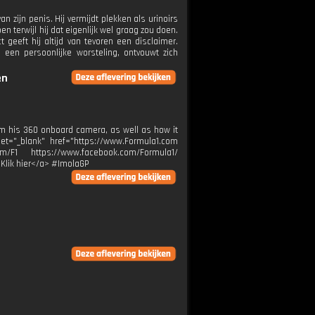
 zijn penis. Hij vermijdt plekken als urinoirs
terwijl hij dat eigenlijk wel graag zou doen.
 geeft hij altijd van tevoren een disclaimer.
 een persoonlijke worsteling, ontvouwt zich
en
rom his 360 onboard camera, as well as how it
et="_blank" href="https://www.Formula1.com
m/F1 https://www.facebook.com/Formula1/
>Klik hier</a> #ImolaGP