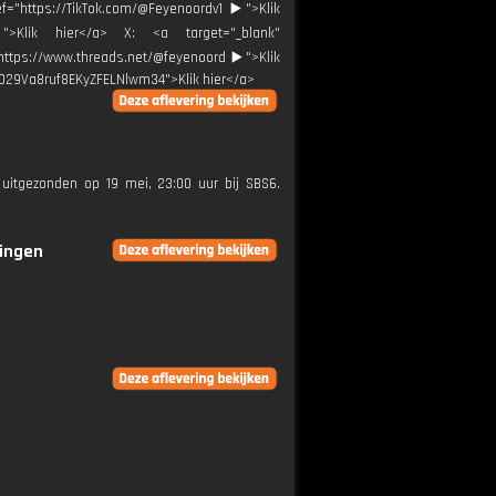
ef="https://TikTok.com/@Feyenoordv1 ▶️">Klik
️">Klik hier</a> X: <a target="_blank"
"https://www.threads.net/@feyenoord ▶️">Klik
0029Va8ruf8EKyZFELNlwm34">Klik hier</a>
 uitgezonden op 19 mei, 23:00 uur bij SBS6.
ringen