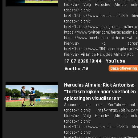
hier</a> Volg Heracles Almelo oo
target="_blank"
href="https://www.heracles.nl">Klik hi
target="_blank"
href="https://www.instagram.com/herac
https://www.twitter.com/heraclesalmelo
https://www.facebook.com/HeraclesAlmel
hier</a> <a target="_
href="https://www.TikTok.com/@heracles
hier</a> 📲 En de Heracles Almelo App
17-07-2026 19:44
YouTube
Voetbal.TV
Heracles Almelo: Rick Antonise:
"Tactisch kijken naar voetbal en
oplossingen visualiseren"
Abonneer op ons YouTube-kanaal
target="_blank" href="http://bit.ly/2AM
hier</a> Volg Heracles Almelo oo
target="_blank"
href="https://www.heracles.nl">Klik hi
target="_blank"