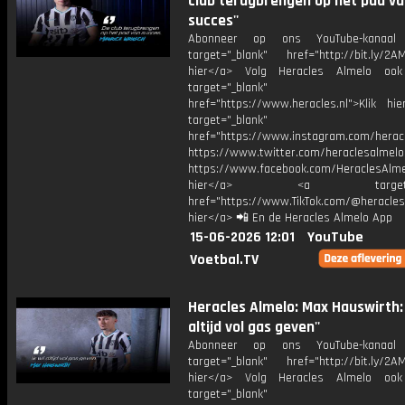
club terugbrengen op het pad v
succes''
Abonneer op ons YouTube-kanaal
target="_blank" href="http://bit.ly/2AM
hier</a> Volg Heracles Almelo oo
target="_blank"
href="https://www.heracles.nl">Klik hi
target="_blank"
href="https://www.instagram.com/herac
https://www.twitter.com/heraclesalmelo
https://www.facebook.com/HeraclesAlmel
hier</a> <a target="_
href="https://www.TikTok.com/@heracles
hier</a> 📲 En de Heracles Almelo App
15-06-2026 12:01
YouTube
Voetbal.TV
Heracles Almelo: Max Hauswirth: '
altijd vol gas geven''
Abonneer op ons YouTube-kanaal
target="_blank" href="http://bit.ly/2AM
hier</a> Volg Heracles Almelo oo
target="_blank"