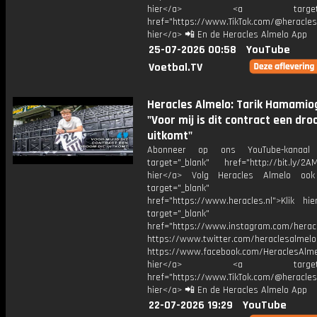
hier</a> <a target="_
href="https://www.TikTok.com/@heracles
hier</a> 📲 En de Heracles Almelo App
25-07-2026 00:58
YouTube
Voetbal.TV
Heracles Almelo: Tarik Hamamiog
"Voor mij is dit contract een dro
uitkomt"
Abonneer op ons YouTube-kanaal
target="_blank" href="http://bit.ly/2AM
hier</a> Volg Heracles Almelo oo
target="_blank"
href="https://www.heracles.nl">Klik hi
target="_blank"
href="https://www.instagram.com/herac
https://www.twitter.com/heraclesalmelo
https://www.facebook.com/HeraclesAlmel
hier</a> <a target="_
href="https://www.TikTok.com/@heracles
hier</a> 📲 En de Heracles Almelo App
22-07-2026 19:29
YouTube