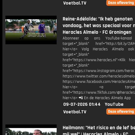
Voetbal.TV
Reine-Adélaïde: "Ik heb genoten
vandaag, het was speciaal voor mi
Heracles Almelo - FC Groningen
Abonneer op ons YouTube-kanaal
target="_blank" href="http://bit.ly/2AM
hier</a> Volg Heracles Almelo oo
target="_blank"
href="https://www.heracles.nl">Klik hi
target="_blank"
href="https://www.instagram.com/herac
https://www.twitter.com/heraclesalmelo
https://www.facebook.com/HeraclesAlmel
hier</a> <a target="_
href="https://www.TikTok.com/@heracles
hier</a> 📲 En de Heracles Almelo App
09-07-2026 01:44
YouTube
Voetbal.TV
Heilmann: "Het risico en de lef b
mij wel" | Heracles Almelo - FC