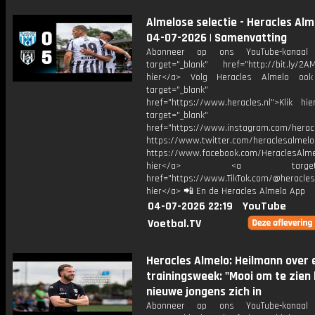
Almelose selectie - Heracles Alme
04-07-2026 | Samenvatting
Abonneer op ons YouTube-kanaal
target="_blank" href="http://bit.ly/2AM
hier</a> Volg Heracles Almelo oo
target="_blank"
href="https://www.heracles.nl">Klik hi
target="_blank"
href="https://www.instagram.com/herac
https://www.twitter.com/heraclesalmelo
https://www.facebook.com/HeraclesAlmel
hier</a> <a target="_
href="https://www.TikTok.com/@heracles
hier</a> 📲 En de Heracles Almelo App
04-07-2026 22:19
YouTube
Voetbal.TV
Heracles Almelo: Heilmann over 
trainingsweek: "Mooi om te zien
nieuwe jongens zich in
Abonneer op ons YouTube-kanaal