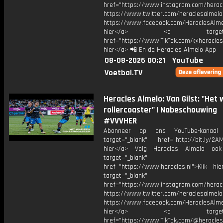
href="https://www.instagram.com/herac
https://www.twitter.com/heraclesalmelo
https://www.facebook.com/HeraclesAlmel
hier</a> <a target="_
href="https://www.TikTok.com/@heracles
hier</a> 📲 En de Heracles Almelo App
08-08-2026 00:21
YouTube
Voetbal.TV
Heracles Almelo: Van Gilst: "Het
rollercoaster" | Nabeschouwing
#VVVHER
Abonneer op ons YouTube-kanaal
target="_blank" href="http://bit.ly/2AM
hier</a> Volg Heracles Almelo oo
target="_blank"
href="https://www.heracles.nl">Klik hi
target="_blank"
href="https://www.instagram.com/herac
https://www.twitter.com/heraclesalmelo
https://www.facebook.com/HeraclesAlmel
hier</a> <a target="_
href="https://www.TikTok.com/@heracles