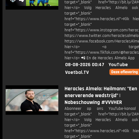
target="_blank" href="http://bit.ly/2AM
hier</a> Volg Heracles Almelo oo
target="_blank"
href="https://www.heracles.nl">Klik hi
target="_blank"
href="https://www.instagram.com/herac
https://www.twitter.com/heraclesalmelo
https://www.facebook.com/HeraclesAlmel
hier</a> <a target="_
href="https://www.TikTok.com/@heracles
hier</a> 📲 En de Heracles Almelo App
08-08-2026 00:47
YouTube
Voetbal.TV
Heracles Almelo: Heilmann: "Een
enerverende wedstrijd" |
Nabeschouwing #VVVHER
Abonneer op ons YouTube-kanaal
target="_blank" href="http://bit.ly/2AM
hier</a> Volg Heracles Almelo oo
target="_blank"
href="https://www.heracles.nl">Klik hi
target="_blank"