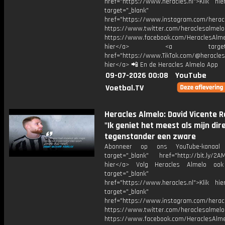
href="https://www.heracles.nl">Klik hi
target="_blank"
href="https://www.instagram.com/herac
https://www.twitter.com/heraclesalmelo
https://www.facebook.com/HeraclesAlmel
hier</a> <a target="_
href="https://www.TikTok.com/@heracles
hier</a> 📲 En de Heracles Almelo App
09-07-2026 00:08
YouTube
Voetbal.TV
Heracles Almelo: David Vicente R
"Ik geniet het meest als mijn dir
tegenstander een zware
Abonneer op ons YouTube-kanaal
target="_blank" href="http://bit.ly/2AM
hier</a> Volg Heracles Almelo oo
target="_blank"
href="https://www.heracles.nl">Klik hi
target="_blank"
href="https://www.instagram.com/herac
https://www.twitter.com/heraclesalmelo
https://www.facebook.com/HeraclesAlmel