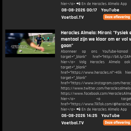
hier</a> 📲 En de Heracles Almelo App
08-08-2026 00:17
YouTube
Voetbal.TV
Heracles Almelo: Mirani: "Fysiek 
mentaal zijn we klaar om er vol 
gaan"
Abonneer op ons YouTube-kanaal
target="_blank" href="http://bit.ly/2AM
hier</a> Volg Heracles Almelo oo
target="_blank"
href="https://www.heracles.nl">Klik hi
target="_blank"
href="https://www.instagram.com/herac
https://www.twitter.com/heraclesalmelo
https://www.facebook.com/HeraclesAlmel
hier</a> <a target="_
href="https://www.TikTok.com/@heracles
hier</a> 📲 En de Heracles Almelo App
06-08-2026 14:25
YouTube
Voetbal.TV