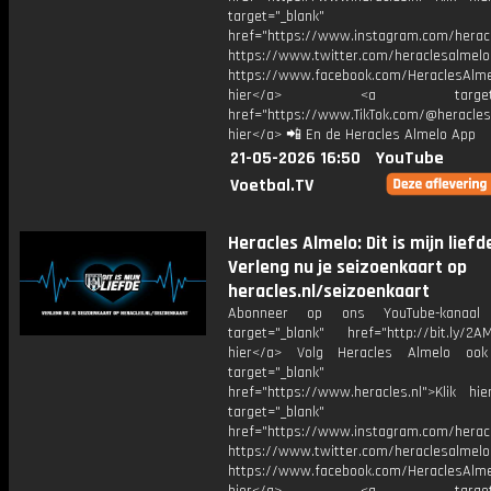
target="_blank"
href="https://www.instagram.com/herac
https://www.twitter.com/heraclesalmelo
https://www.facebook.com/HeraclesAlmel
hier</a> <a target="_
href="https://www.TikTok.com/@heracles
hier</a> 📲 En de Heracles Almelo App
21-05-2026 16:50
YouTube
Voetbal.TV
Heracles Almelo: Dit is mijn liefde
Verleng nu je seizoenkaart op
heracles.nl/seizoenkaart
Abonneer op ons YouTube-kanaal
target="_blank" href="http://bit.ly/2AM
hier</a> Volg Heracles Almelo oo
target="_blank"
href="https://www.heracles.nl">Klik hi
target="_blank"
href="https://www.instagram.com/herac
https://www.twitter.com/heraclesalmelo
https://www.facebook.com/HeraclesAlmel