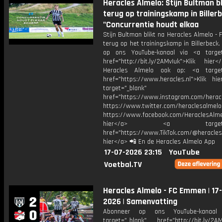
Heracles Almelo: Stijn Bultman bl
terug op trainingskamp in Billerb
"Concurrentie houdt elkaa
Stijn Bultman blikt na Heracles Almelo 
terug op het trainingskamp in Billerbeck
op ons YouTube-kanaal via <a target
href="http://bit.ly/2AMvIuk">Klik hier
Heracles Almelo ook op: <a target=
href="https://www.heracles.nl">Klik hi
target="_blank"
href="https://www.instagram.com/herac
https://www.twitter.com/heraclesalmelo
https://www.facebook.com/HeraclesAlmel
hier</a> <a target="_
href="https://www.TikTok.com/@heracles
hier</a> 📲 En de Heracles Almelo App
17-07-2026 23:15
YouTube
Voetbal.TV
Heracles Almelo - FC Emmen | 17
2026 | Samenvatting
Abonneer op ons YouTube-kanaal
target="_blank" href="http://bit.ly/2AM