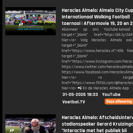
Heracles Almelo: Almelo City Cup
Internationaal Walking Football
toernooi | Aftermovie 19, 20 en 2
Abonneer op ons YouTube-kanaal
target="_blank" href="http://bit.ly/2AM
hier</a> Volg Heracles Almelo oo
target="_blank"
href="https://www.heracles.nl">Klik hi
target="_blank"
href="https://www.instagram.com/herac
https://www.twitter.com/heraclesalmelo
https://www.facebook.com/HeraclesAlmel
hier</a> <a target="_
href="https://www.TikTok.com/@heracles
hier</a> 📲 En de Heracles Almelo App
31-05-2026 18:33
YouTube
Voetbal.TV
Heracles Almelo: Afscheidsinter
stadionspeaker Gerard Kruizinga
"Interactie met het publiek bli