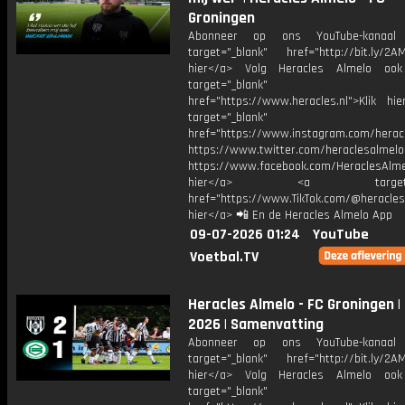
Groningen
Abonneer op ons YouTube-kanaal
target="_blank" href="http://bit.ly/2AM
hier</a> Volg Heracles Almelo oo
target="_blank"
href="https://www.heracles.nl">Klik hi
target="_blank"
href="https://www.instagram.com/herac
https://www.twitter.com/heraclesalmelo
https://www.facebook.com/HeraclesAlmel
hier</a> <a target="_
href="https://www.TikTok.com/@heracles
hier</a> 📲 En de Heracles Almelo App
09-07-2026 01:24
YouTube
Voetbal.TV
Heracles Almelo - FC Groningen |
2026 | Samenvatting
Abonneer op ons YouTube-kanaal
target="_blank" href="http://bit.ly/2AM
hier</a> Volg Heracles Almelo oo
target="_blank"