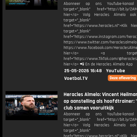
Abonneer op ons YouTube-kanaal
target="_blank" href="http://bit.ly/2AM
hier</a> Volg Heracles Almelo oo
target="_blank"
href="https://www.heracles.nl">Klik hi
target="_blank"
href="https://www.instagram.com/herac
https://www.twitter.com/heraclesalmelo
https://www.facebook.com/HeraclesAlmel
hier</a> <a target="_
href="https://www.TikTok.com/@heracles
hier</a> 📲 En de Heracles Almelo App
25-05-2026 16:48
YouTube
Voetbal.TV
Heracles Almelo: Vincent Heilma
op aanstelling als hoofdtrainer: 
club samen vooruitkijk
Abonneer op ons YouTube-kanaal
target="_blank" href="http://bit.ly/2AM
hier</a> Volg Heracles Almelo oo
target="_blank"
href="https://www.heracles.nl">Klik hi