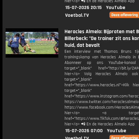
hier</a> 📲 En de Heracles Almelo App
15-07-2026 20:15
YouTube
Voetbal.TV
Heracles Almelo: Bijpraten met B
Billerbeck: "De trainer zit ons ko
huid, dat bevalt
Een interview met Thomas Bruns tij
trainingskamp van Heracles Almelo in Bi
Abonneer op ons YouTube-kanaal
target="_blank" href="http://bit.ly/2AM
hier</a> Volg Heracles Almelo oo
target="_blank"
href="https://www.heracles.nl">Klik hi
target="_blank"
href="https://www.instagram.com/herac
https://www.twitter.com/heraclesalmelo
https://www.facebook.com/HeraclesAlmel
hier</a> <a target="_
href="https://www.TikTok.com/@heracles
hier</a> 📲 En de Heracles Almelo App
15-07-2026 07:00
YouTube
Voetbal.TV