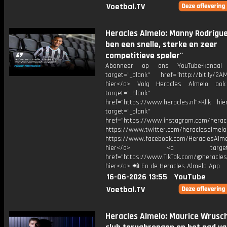
Voetbal.TV
Heracles Almelo: Manny Rodríguez
ben een snelle, sterke en zeer
competitieve speler''
Abonneer op ons YouTube-kanaal
target="_blank" href="http://bit.ly/2AM
hier</a> Volg Heracles Almelo oo
target="_blank"
href="https://www.heracles.nl">Klik hi
target="_blank"
href="https://www.instagram.com/herac
https://www.twitter.com/heraclesalmelo
https://www.facebook.com/HeraclesAlmel
hier</a> <a target="_
href="https://www.TikTok.com/@heracles
hier</a> 📲 En de Heracles Almelo App
16-06-2026 13:55
YouTube
Voetbal.TV
Heracles Almelo: Maurice Wrusch: