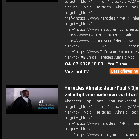
target="_blank" href="http://bit.ly/2AM
hier</a> Volg Heracles Almelo oo
target="_blank"
href="https://www.heracles.nl">Klik hi
target="_blank"
href="https://www.instagram.com/herac
https://www.twitter.com/heraclesalmelo
https://www.facebook.com/HeraclesAlmel
hier</a> <a target="_
href="https://www.TikTok.com/@heracles
hier</a> 📲 En de Heracles Almelo App
04-07-2026 18:00
YouTube
Voetbal.TV
Heracles Almelo: Jean-Paul N'Djoli:
zal altijd voor iedereen vechten''
Abonneer op ons YouTube-kanaal
target="_blank" href="http://bit.ly/2AM
hier</a> Volg Heracles Almelo oo
target="_blank"
href="https://www.heracles.nl">Klik hi
target="_blank"
href="https://www.instagram.com/herac