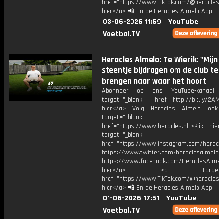
href="https://www.TikTok.com/@heracles
hier</a> 📲 En de Heracles Almelo App
03-06-2026 11:59
YouTube
Voetbal.TV
Heracles Almelo: Te Wierik: "Mijn
steentje bijdragen om de club te
brengen naar waar het hoort
Abonneer op ons YouTube-kanaal
target="_blank" href="http://bit.ly/2AM
hier</a> Volg Heracles Almelo oo
target="_blank"
href="https://www.heracles.nl">Klik hi
target="_blank"
href="https://www.instagram.com/herac
https://www.twitter.com/heraclesalmelo
https://www.facebook.com/HeraclesAlmel
hier</a> <a target="_
href="https://www.TikTok.com/@heracles
hier</a> 📲 En de Heracles Almelo App
01-06-2026 17:51
YouTube
Voetbal.TV