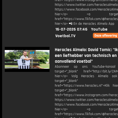
href="https://www.instagram.com/herac
https://www.twitter.com/heraclesalmelo
https://www.facebook.com/HeraclesAlmel
hier</a> <a target="_
href="https://www.TikTok.com/@heracles
hier</a> 📲 En de Heracles Almelo App
16-07-2026 07:46
YouTube
Voetbal.TV
Heracles Almelo: David Tomic: "I
een liefhebber van technisch en
aanvallend voetbal"
Abonneer op ons YouTube-kanaal
target="_blank" href="http://bit.ly/2AM
hier</a> Volg Heracles Almelo oo
target="_blank"
href="https://www.heracles.nl">Klik hi
target="_blank"
href="https://www.instagram.com/herac
https://www.twitter.com/heraclesalmelo
https://www.facebook.com/HeraclesAlmel
hier</a> <a target="_
href="https://www.TikTok.com/@heracles