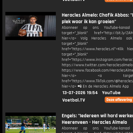
Heracles Almelo: Chafik Abbas: "D
plek waar ik kan groeien"
Abonneer op ons YouTube-kanaal
target="_blank" href="http://bit.ly/2AM
hier</a> Volg Heracles Almelo oo
target="_blank"
href="https://www.heracles.nl">Klik hi
target="_blank"
href="https://www.instagram.com/herac
https://www.twitter.com/heraclesalmelo
https://www.facebook.com/HeraclesAlmel
hier</a> <a target="_
href="https://www.TikTok.com/@heracles
hier</a> 📲 En de Heracles Almelo App
13-07-2026 19:54
YouTube
Voetbal.TV
Engels: "Iedereen wil hard werken
Heerenveen - Heracles Almelo
Abonneer op ons YouTube-kanaal