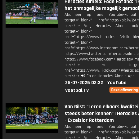
Heracles Almelo: Fodé Fofana: "I
het onmogelijke mogelijk gemaa
Abonneer op ons YouTube-kanaal
target="_blank" href="http://bit.ly/2AM
hier</a> Volg Heracles Almelo oo
target="_blank"
href="https://www.heracles.nl">Klik hi
target="_blank"
href="https://www.instagram.com/herac
https://www.twitter.com/heraclesalmelo
https://www.facebook.com/HeraclesAlmel
hier</a> <a target="_
href="https://www.TikTok.com/@heracles
hier</a> 📲 En de Heracles Almelo App
25-07-2026 02:32
YouTube
Voetbal.TV
Van Gilst: "Leren elkaars kwalite
steeds beter kennen" | Heracles
- Excelsior Rotterdam
Abonneer op ons YouTube-kanaal
target="_blank" href="http://bit.ly/2AM
hier</a> Volg Heracles Almelo oo