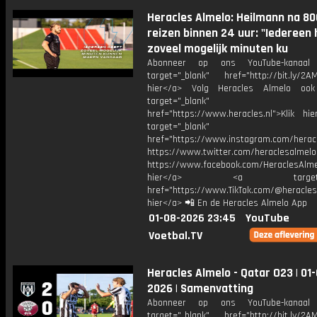
Heracles Almelo: Heilmann na 8
reizen binnen 24 uur: "Iedereen
zoveel mogelijk minuten ku
Abonneer op ons YouTube-kanaal
target="_blank" href="http://bit.ly/2AM
hier</a> Volg Heracles Almelo oo
target="_blank"
href="https://www.heracles.nl">Klik hi
target="_blank"
href="https://www.instagram.com/herac
https://www.twitter.com/heraclesalmelo
https://www.facebook.com/HeraclesAlmel
hier</a> <a target="_
href="https://www.TikTok.com/@heracles
hier</a> 📲 En de Heracles Almelo App
01-08-2026 23:45
YouTube
Voetbal.TV
Heracles Almelo - Qatar O23 | 01
2026 | Samenvatting
Abonneer op ons YouTube-kanaal
target="_blank" href="http://bit.ly/2AM