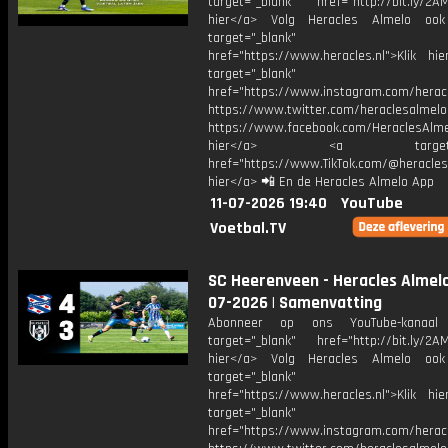
target="_blank" href="http://bit.ly/2AM
hier</a> Volg Heracles Almelo oo
target="_blank"
href="https://www.heracles.nl">Klik hi
target="_blank"
href="https://www.instagram.com/herac
https://www.twitter.com/heraclesalmelo
https://www.facebook.com/HeraclesAlmel
hier</a> <a target="_
href="https://www.TikTok.com/@heracles
hier</a> 📲 En de Heracles Almelo App
11-07-2026 19:40
YouTube
Voetbal.TV
SC Heerenveen - Heracles Almelo 
07-2026 | Samenvatting
Abonneer op ons YouTube-kanaal
target="_blank" href="http://bit.ly/2AM
hier</a> Volg Heracles Almelo oo
target="_blank"
href="https://www.heracles.nl">Klik hi
target="_blank"
href="https://www.instagram.com/herac