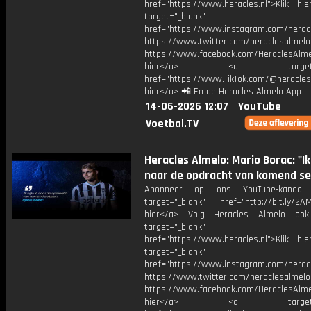
href="https://www.heracles.nl">Klik hi
target="_blank"
href="https://www.instagram.com/herac
https://www.twitter.com/heraclesalmelo
https://www.facebook.com/HeraclesAlmel
hier</a> <a target="_
href="https://www.TikTok.com/@heracles
hier</a> 📲 En de Heracles Almelo App
14-06-2026 12:07
YouTube
Voetbal.TV
Heracles Almelo: Mario Borac: "Ik 
naar de opdracht van komend se
Abonneer op ons YouTube-kanaal
target="_blank" href="http://bit.ly/2AM
hier</a> Volg Heracles Almelo oo
target="_blank"
href="https://www.heracles.nl">Klik hi
target="_blank"
href="https://www.instagram.com/herac
https://www.twitter.com/heraclesalmelo
https://www.facebook.com/HeraclesAlmel
hier</a> <a target="_