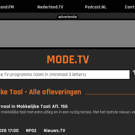
land.FM
Nederland.TV
Podcast.NL
Cont
MODE.TV
ke Taal - Alle afleveringen
naal in Makkelijke Taal: Afl. 156
 makkelijke taal met extra uitleg en in een rustig tempo. Met het laatste nieuws e
026 17:00
NPO2
Nieuws.TV