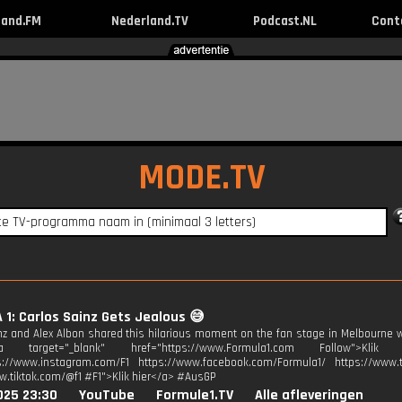
land.FM
Nederland.TV
Podcast.NL
Cont
MODE.TV
1: Carlos Sainz Gets Jealous 😅
nz and Alex Albon shared this hilarious moment on the fan stage in Melbourne w
 target="_blank" href="https://www.Formula1.com Follow">Kli
s://www.instagram.com/F1 https://www.facebook.com/Formula1/ https://www.tw
w.tiktok.com/@f1 #F1">Klik hier</a> #AusGP
025 23:30
YouTube
Formule1.TV
Alle afleveringen