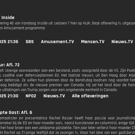
 Inside
vering 40 van Vandaag Inside uit seizoen 7 hier op KIJK. Deze aflevering is uitge
 een Amusement programma
025 21:36
SBS
Amusement.TV
Mensen.TV
Nieuws.TV
r: Afl. 72
elt strenge voorwaarden aan een bestand, zoals voorgsteld door de VS. Zijn Poe
coalitie over defensieplannen EU. Het laatste nieuws uit Den Haag door Arj
er defensie. Ze willen hun plannen door de Bondsdag loodsen nog voordat he
aag beëdigd als de nieuwe premier van Canada. Hij zal het land door de ha
e uitlatingen van Trump zorgen voor een ongekende eenheid in Canada.
025 21:30
NPO2
Nieuws.TV
Alle afleveringen
pte Gast: Afl. 6
aakster en presentatrice Rachel Rosier heeft haar passie voor journalisti
aker bij de EO en haar moeder was, naast kunstenaar en columnist, enige tijd om
chel haar broer aan een zeldzame pijnziekte. Tien jaar later verliest haar moeder C
t Rachel op 21-jarige leeftijd dat ze zwanger is. Waar het idee van een godsbesta