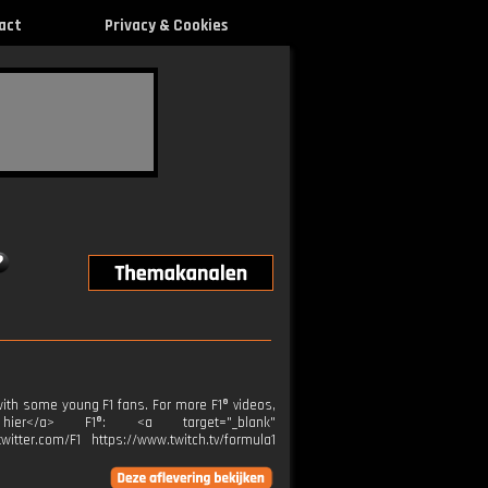
act
Privacy & Cookies
ith some young F1 fans. For more F1® videos,
k hier</a> F1®: <a target="_blank"
itter.com/F1 https://www.twitch.tv/formula1