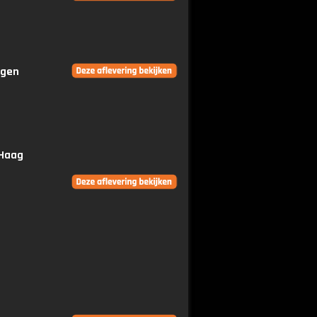
ngen
 Haag