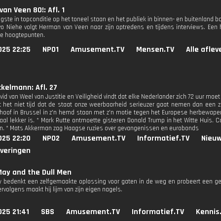
an Veen 80!: Afl. 1
igste in topconditie op het toneel staan en het publiek in binnen- en buitenland 
vo Niehe volgt Herman van Veen naar zijn optredens en tijdens interviews. Een 
ke hoogtepunten.
025 22:25
NPO1
Amusement.TV
Mensen.TV
Alle afle
kelmann: Afl. 27
vid van Weel van Justitie en Veiligheid vindt dat elke Nederlander zich 72 uur moet
 het niet tijd dat de staat onze weerbaarheid serieuzer gaat nemen dan een 
hoof in Brussel in z'n hemd staan met z'n motie tegen het Europese herbewape
aal lekker is. * Mark Rutte ontmoette gisteren Donald Trump in het Witte Huis.
n. * Mats Akkerman zag Haagse ruzies over gevangenissen en eurobonds
025 22:20
NPO2
Amusement.TV
Informatief.TV
Nieuw
everingen
ay and the Dull Men
bedenkt een zelfgemaakte oplossing voor gaten in de weg en probeert een g
volgens maakt hij lijm van zijn eigen nagels.
25 21:41
SBS
Amusement.TV
Informatief.TV
Kennis