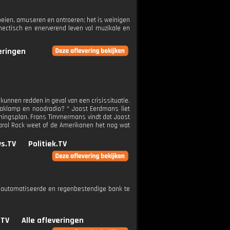
boeien, amuseren en ontroeren; het is weinigen
hectisch en enerverend leven vol muzikale en
veringen
 kunnen redden in geval van een crisissituatie.
zaklamp en noodradio? * Joost Eerdmans liet
ningsplan. Frans Timmermans vindt dat Joost
 Carol Rock weet of de Amerikanen het nog wat
s.TV
Politiek.TV
eautomatiseerde en regenbestendige bank te
.TV
Alle afleveringen