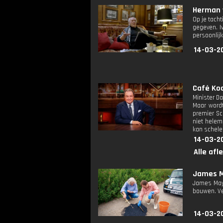
Herman v
Op je tacht
gegeven. I
persoonlij
14-03-2
Café Koc
Minister Da
Maar wordt
premier Sc
niet helem
kan schele
14-03-2
Alle afl
James M
James May 
bouwen. Ver
14-03-20