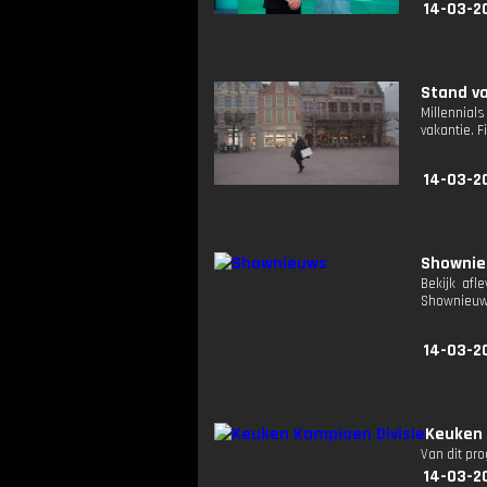
14-03-2
Stand va
Millennial
vakantie. F
14-03-2
Showni
Bekijk afl
Shownieuw
14-03-2
Keuken 
Van dit pr
14-03-2