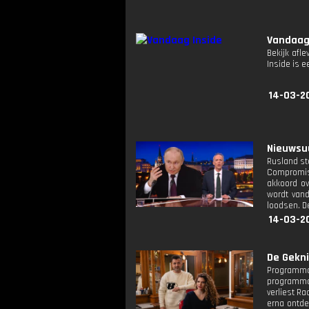
Vandaag
Bekijk afle
Inside is
14-03-2
Nieuwsuu
Rusland st
Compromis 
akkoord ov
wordt vand
loodsen. D
14-03-2
De Gekni
Programmam
programmam
verliest Ra
erna ontdek