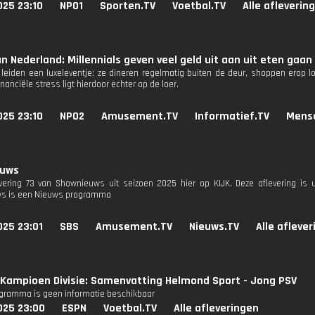
025 23:10
NPO1
Sporten.TV
Voetbal.TV
Alle afleverin
n Nederland: Millennials geven veel geld uit aan uit eten gaan 
s leiden een luxeleventje: ze dineren regelmatig buiten de deur, shoppen erop l
inanciële stress ligt hierdoor echter op de loer.
025 23:10
NPO2
Amusement.TV
Informatief.TV
Mens
euws
evering 73 van Shownieuws uit seizoen 2025 hier op KIJK. Deze aflevering is 
s is een Nieuws programma
025 23:01
SBS
Amusement.TV
Nieuws.TV
Alle afleve
Kampioen Divisie: Samenvatting Helmond Sport - Jong PSV
ogramma is geen informatie beschikbaar
025 23:00
ESPN
Voetbal.TV
Alle afleveringen