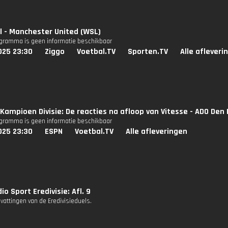
l - Manchester United (WSL)
ogramma is geen informatie beschikbaar
025 23:30
Ziggo
Voetbal.TV
Sporten.TV
Alle afleveri
Kampioen Divisie: De reacties na afloop van Vitesse - ADO Den
ogramma is geen informatie beschikbaar
025 23:30
ESPN
Voetbal.TV
Alle afleveringen
io Sport Eredivisie: Afl. 9
attingen van de Eredivisieduels.