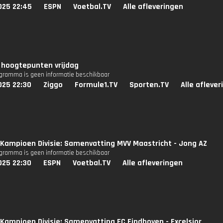
025 22:45
ESPN
Voetbal.TV
Alle afleveringen
 hoogtepunten vrijdag
ogramma is geen informatie beschikbaar
025 22:30
Ziggo
Formule1.TV
Sporten.TV
Alle afleve
Kampioen Divisie: Samenvatting MVV Maastricht - Jong AZ
ogramma is geen informatie beschikbaar
025 22:30
ESPN
Voetbal.TV
Alle afleveringen
Kampioen Divisie: Samenvatting FC Eindhoven - Excelsior