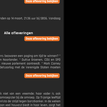
zonden op 14 maart, 21:36 uur bij SBS6. Vandaag
Alle afleveringen
tins bezwaren een poging om tijd te winnen? *
an Noorlander. * Duitse Groenen, CDU en SPD
t nieuwe parlement aantreedt. * Mark Carney
ndelsoorlog met de Verenigde Staten moeten
ek niet van een vreemde; haar vader is ook
roepster bij de omroep. Op 11-jarige leeftijd
hrista de strijd tegen borstkanker. In de weken
an veel houvast biedt in haar leven, zorgt het