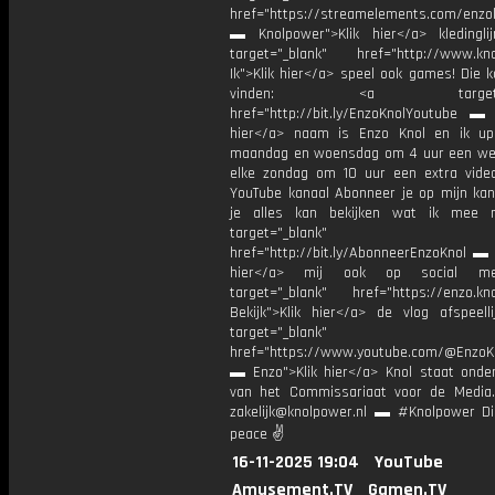
href="https://streamelements.com/enzok
▬ Knolpower">Klik hier</a> kleding
target="_blank" href="http://www.kno
Ik">Klik hier</a> speel ook games! Die k
vinden: <a target="_b
href="http://bit.ly/EnzoKnolYoutube ▬ M
hier</a> naam is Enzo Knol en ik up
maandag en woensdag om 4 uur een we
elke zondag om 10 uur een extra vide
YouTube kanaal Abonneer je op mijn kan
je alles kan bekijken wat ik mee 
target="_blank"
href="http://bit.ly/AbonneerEnzoKnol ▬ 
hier</a> mij ook op social me
target="_blank" href="https://enzo.kno
Bekijk">Klik hier</a> de vlog afspeelli
target="_blank"
href="https://www.youtube.com/@EnzoKn
▬ Enzo">Klik hier</a> Knol staat onder
van het Commissariaat voor de Media.
zakelijk@knolpower.nl ▬ #Knolpower Di
peace ✌
16-11-2025 19:04
YouTube
Amusement.TV
Gamen.TV