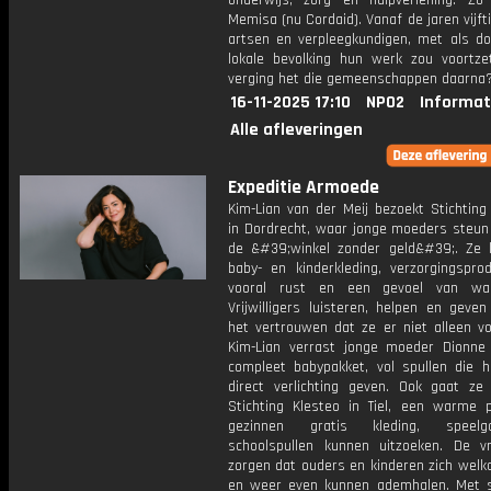
onderwijs, zorg en hulpverlening. Zo
Memisa (nu Cordaid). Vanaf de jaren vijft
artsen en verpleegkundigen, met als do
lokale bevolking hun werk zou voortze
verging het die gemeenschappen daarna
16-11-2025 17:10
NPO2
Informat
Alle afleveringen
Expeditie Armoede
Kim-Lian van der Meij bezoekt Stichting
in Dordrecht, waar jonge moeders steun 
de &#39;winkel zonder geld&#39;. Ze k
baby- en kinderkleding, verzorgingspro
vooral rust en een gevoel van waar
Vrijwilligers luisteren, helpen en geve
het vertrouwen dat ze er niet alleen vo
Kim-Lian verrast jonge moeder Dionn
compleet babypakket, vol spullen die h
direct verlichting geven. Ook gaat ze 
Stichting Klesteo in Tiel, een warme 
gezinnen gratis kleding, speel
schoolspullen kunnen uitzoeken. De vrij
zorgen dat ouders en kinderen zich welk
en weer even kunnen ademhalen. Met 