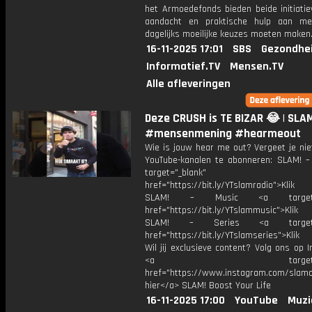
het Armoedefonds bieden beide initiatie
aandacht en praktische hulp aan me
dagelijks moeilijke keuzes moeten maken
16-11-2025 17:01
SBS
Gezondhei
Informatief.TV
Mensen.TV
Alle afleveringen
Deze CRUSH is TE BIZAR 😂 | SLA
#mensenmening #hearmeout
Wie is jouw hear me out? Vergeet je nie
YouTube-kanalen te abonneren: SLAM! –
target="_blank"
href="https://bit.ly/YTslamradio">Klik
SLAM! – Music <a target="_
href="https://bit.ly/YTslammusic">Klik
SLAM! – Series <a target="
href="https://bit.ly/YTslamseries">Klik
Wil jij exclusieve content? Volg ons op 
<a target="_bl
href="https://www.instagram.com/slamoff
hier</a> SLAM! Boost Your Life
16-11-2025 17:00
YouTube
Muzi