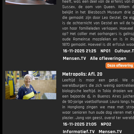
heeft, was een deel van de erfenis van 
Sussex, de oom van Queen. Willem d
bekijkt in het Biesbosch Museum drie p
die gemaakt zijn door Leo Gestel. De ei
is de achternicht van Gestel en wil de 
van haar familieleden verkopen. Hoeveel 
op? Het collier met oorhangers is geïns
oude Romeinse mozaïeken en is in R
1870 gemaakt. Hoeveel is dit erfstuk waa
16-11-2025 21:25
NPO1
Cultuur.
Mensen.TV
Alle afleveringen
Metropolis: Afl. 20
Leeftijd is maar een getal. We o
wereldburgers die zich weinig aantrekke
biologische leeftijd. In Tokio draaien 
een bejaarde dj, in Buenos Aires juich
de 90-jarige voetbalfanaat Laura langs h
in Hongkong zingen we mee met stra
waar senioren hun oude dag vieren met 
plezier. Jong van geest, overal ter wereld
16-11-2025 21:05
NPO2
Informatief.TV
Mensen.TV