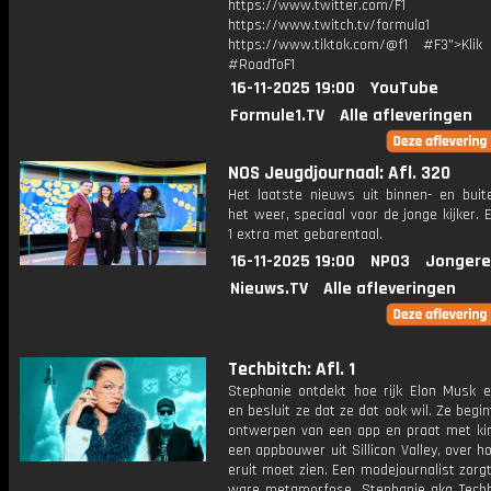
https://www.twitter.com/F1
https://www.twitch.tv/formula1
https://www.tiktok.com/@f1 #F3">Klik
#RoadToF1
16-11-2025 19:00
YouTube
Formule1.TV
Alle afleveringen
NOS Jeugdjournaal: Afl. 320
Het laatste nieuws uit binnen- en buit
het weer, speciaal voor de jonge kijker.
1 extra met gebarentaal.
16-11-2025 19:00
NPO3
Jongere
Nieuws.TV
Alle afleveringen
Techbitch: Afl. 1
Stephanie ontdekt hoe rijk Elon Musk ei
en besluit ze dat ze dat ook wil. Ze begi
ontwerpen van een app en praat met ki
een appbouwer uit Sillicon Valley, over h
eruit moet zien. Een modejournalist zorg
ware metamorfose. Stephanie aka Techb