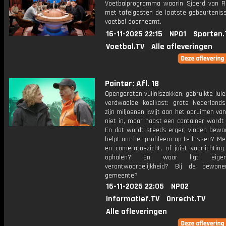
Voetbalprogramma waarin Sjoerd van 
met tafelgasten de laatste gebeurteniss
voetbal doorneemt.
16-11-2025 22:15
NPO1
Sporten.
Voetbal.TV
Alle afleveringen
Pointer: Afl. 18
Opengereten vuilniszakken, gebruikte luie
verdwaalde koelkast: grote Nederland
zijn miljoenen kwijt aan het opruimen van
niet ín, maar naast een container wordt
En dat wordt steeds erger, vinden bewo
helpt om het probleem op te lossen? Me
en cameratoezicht, of juist voorlichtin
ophalen? En waar ligt eigen
verantwoordelijkheid? Bij de bewon
gemeente?
16-11-2025 22:05
NPO2
Informatief.TV
Onrecht.TV
Alle afleveringen