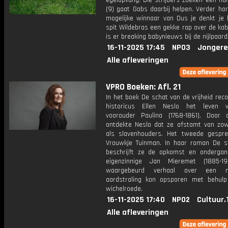
egelopvang. Die strijders zoeken een hu
(9) gaat Gabs daarbij helpen. Verder ho
mogelijke winnaar van Dus je denkt je b
spit Wildebras een gekke rap over de ka
is er breaking babynieuws bij de nijlpaard
16-11-2025 17:45
NPO3
Jongere
Alle afleveringen
VPRO Boeken: Afl. 21
In het boek De schat van de vrijheid rec
historicus Ellen Neslo het leven 
voorouder Paulina (1768-1861). Door 
ontdekte Neslo dat ze afstamt van zow
als slavenhouders. Het tweede gespr
Vrouwkje Tuinman. In haar roman De st
beschrijft ze de opkomst en onderga
eigenzinnige Jan Mieremet (1885-19
waargebeurd verhaal over een 
aardstraling kon opsporen met behul
wichelroede.
16-11-2025 17:40
NPO2
Cultuur.
Alle afleveringen