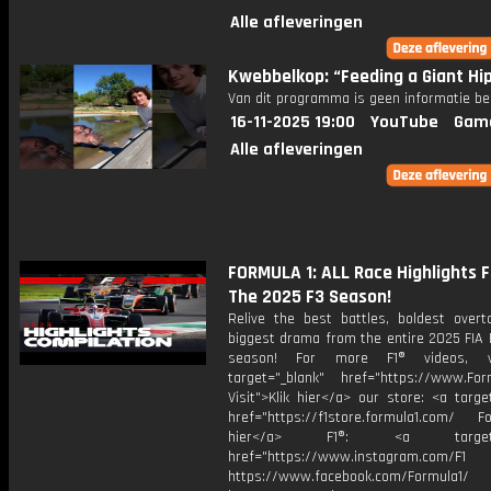
Alle afleveringen
Kwebbelkop: “Feeding a Giant Hi
Van dit programma is geen informatie be
16-11-2025 19:00
YouTube
Gam
Alle afleveringen
FORMULA 1: ALL Race Highlights 
The 2025 F3 Season!
Relive the best battles, boldest overt
biggest drama from the entire 2025 FIA 
season! For more F1® videos, v
target="_blank" href="https://www.For
Visit">Klik hier</a> our store: <a targe
href="https://f1store.formula1.com/ Fol
hier</a> F1®: <a target="_
href="https://www.instagram.com/F1
https://www.facebook.com/Formula1/