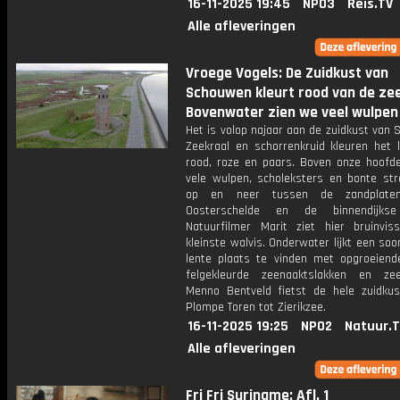
16-11-2025 19:45
NPO3
Reis.TV
Alle afleveringen
Vroege Vogels: De Zuidkust van
Schouwen kleurt rood van de zee
Bovenwater zien we veel wulpen
Het is volop najaar aan de zuidkust van
Zeekraal en schorrenkruid kleuren het 
rood, roze en paars. Boven onze hoofde
vele wulpen, scholeksters en bonte str
op en neer tussen de zandplate
Oosterschelde en de binnendijkse
Natuurfilmer Marit ziet hier bruinvis
kleinste walvis. Onderwater lijkt een so
lente plaats te vinden met opgroeiende
felgekleurde zeenaaktslakken en zee
Menno Bentveld fietst de hele zuidkus
Plompe Toren tot Zierikzee.
16-11-2025 19:25
NPO2
Natuur.
Alle afleveringen
Fri Fri Suriname: Afl. 1