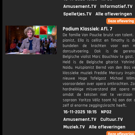
Amusement.TV
Informatief.TV
Spelletjes.TV
Alle afleveringen
Podium Klassiek: Afl. 7
De familie Van Poucke bruist van talent. 
pianist, Ella is cellist en Timothy is 
bundelen de krachten voor een mu
dansuitvoering. Ook is de geren
Belgische violist Marc Bouchkov te gast
Held is de Belgische gitarist Yohri
Naidu. Huispianist Bernd van den Bos ve
klassieke muziek Freddie Mercury inspir
nieuwe Hoge Tafelgast Michael Wilm
vooroordelen over opera ontkrachten. Zo
hardnekkige misverstand dat opera moe
omdat de teksten niet te verstaan 
sopraan Yaritza Véliz toont hij aan dat
zelf al enorme zeggingskracht heeft.
16-11-2025 18:15
NPO2
Amusement.TV
Cultuur.TV
Muziek.TV
Alle afleveringen