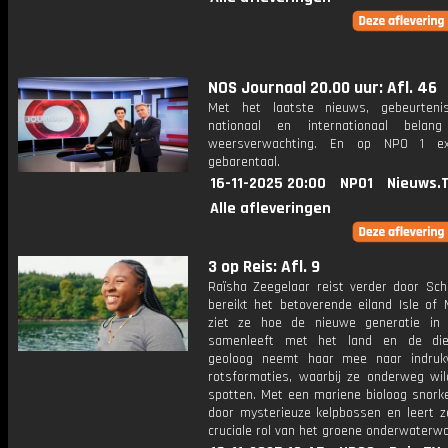
NOS Journaal 20.00 uur: Afl. 46
Met het laatste nieuws, gebeurteni
nationaal en internationaal bela
weersverwachting. En op NPO 1 e
gebarentaal.
16-11-2025 20:00
NPO1
Nieuws.
Alle afleveringen
3 op Reis: Afl. 9
Raïsha Zeegelaar reist verder door Sch
bereikt het betoverende eiland Isle of 
ziet ze hoe de nieuwe generatie in
samenleeft met het land en de die
geoloog neemt haar mee naar indruk
rotsformaties, waarbij ze onderweg wil
spotten. Met een mariene bioloog snorke
door mysterieuze kelpbossen en leert z
cruciale rol van het groene onderwaterw