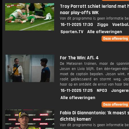
Troy Parrott schiet Ierland met 
naar play-offs WK
Van dit programma is geen informatie be
16-11-2025 17:30
Ziggo
Voetbal
Sporten.TV
Alle afleveringen
For The Win: Afl. 4
De Meteoren trainen, maar de spanni
Jason en Livia blijft. Een één-tegen-één
moet de captain bepalen. Jason wint, m
raakt geblesseerd en stormt weg. Ja
haar op en ontdekt de ernst van haar ble
16-11-2025 17:25
NPO3
Jongere
Alle afleveringen
Fabio Di Giannantonio: 'Ik moest 
dichtbij komen'
Van dit programma is geen informatie be