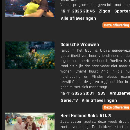
Van dit programma is geen informatie be
16-11-2025 20:46
Ziggo
Sporte
Alle afleveringen
Gooische Vrouwen
Terug in het Gooi is Claire aangewe
gastvrijheid van haar vriendinnen, omda
eigen huis heeft verhuurd. Roelien is 
raad als blijkt dat haar vader niet meer 
wonen. Cheryl huurt Anja in als hu
huishouding en Vlinder pleegt exam
terwijl Cor in de gaten krijgt dat Martin
geheim met zich meedraagt.
16-11-2025 20:31
SBS
Amuseme
Serie.TV
Alle afleveringen
Heel Holland Bakt: Afl. 3
Zoet, zoeter, zoetst; deze week draait
zoete verleiding. De bakkers starte