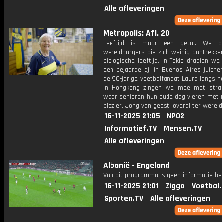
Alle afleveringen
Metropolis: Afl. 20
Leeftijd is maar een getal. We o
wereldburgers die zich weinig aantrekke
biologische leeftijd. In Tokio draaien 
een bejaarde dj, in Buenos Aires juich
de 90-jarige voetbalfanaat Laura langs h
in Hongkong zingen we mee met stra
waar senioren hun oude dag vieren met 
plezier. Jong van geest, overal ter wereld
16-11-2025 21:05
NPO2
Informatief.TV
Mensen.TV
Alle afleveringen
Albanië - Engeland
Van dit programma is geen informatie be
16-11-2025 21:01
Ziggo
Voetbal.
Sporten.TV
Alle afleveringen