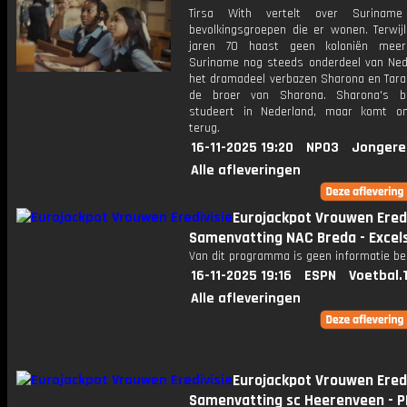
Tirsa With vertelt over Surina
bevolkingsgroepen die er wonen. Terwijl
jaren 70 haast geen koloniën meer 
Suriname nog steeds onderdeel van Nede
het dramadeel verbazen Sharona en Tara 
de broer van Sharona. Sharona's b
studeert in Nederland, maar komt o
terug.
16-11-2025 19:20
NPO3
Jongere
Alle afleveringen
Eurojackpot Vrouwen Eredi
Samenvatting NAC Breda - Excels
Van dit programma is geen informatie be
16-11-2025 19:16
ESPN
Voetbal.
Alle afleveringen
Eurojackpot Vrouwen Eredi
Samenvatting sc Heerenveen - P