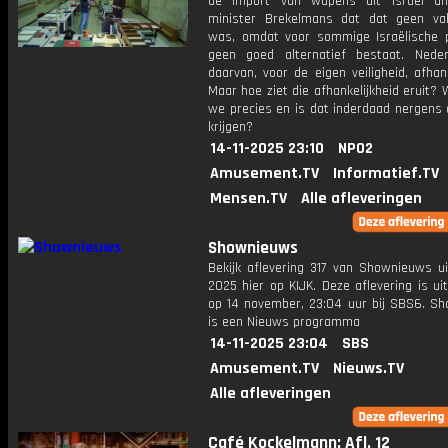
de import van wapens uit Israël an
minister Brekelmans dat dat geen val
was, omdat voor sommige Israëlische 
geen goed alternatief bestaat. Nede
daarvan, voor de eigen veiligheid, afhanke
Maar hoe ziet die afhankelijkheid eruit?
we precies en is dat inderdaad nergens 
krijgen?
14-11-2025 23:10
NPO2
Amusement.TV
Informatief.TV
Mensen.TV
Alle afleveringen
Shownieuws
Bekijk aflevering 317 van Shownieuws ui
2025 hier op KIJK. Deze aflevering is u
op 14 november, 23:04 uur bij SBS6. S
is een Nieuws programma
14-11-2025 23:04
SBS
Amusement.TV
Nieuws.TV
Alle afleveringen
Café Kockelmann: Afl. 12