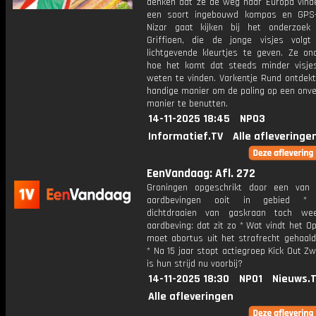
denken dat ze de weg naar Europa vinde
een soort ingebouwd kompas en GPS-
Nizar gaat kijken bij het onderzoe
Griffioen, die de jonge visjes volg
lichtgevende kleurtjes te geven. Ze on
hoe het komt dat steeds minder visj
weten te vinden. Varkentje Rund ontdekt
handige manier om de paling op een onv
manier te benutten.
14-11-2025 18:45
NPO3
Informatief.TV
Alle afleveringe
EenVandaag: Afl. 272
Groningen opgeschrikt door een van
aardbevingen ooit in gebied * 
dichtdraaien van gaskraan toch we
aardbeving: dat zit zo * Wat vindt het Op
moet abortus uit het strafrecht gehaal
* Na 15 jaar stopt actiegroep Kick Out Zw
is hun strijd nu voorbij?
14-11-2025 18:30
NPO1
Nieuws.
Alle afleveringen