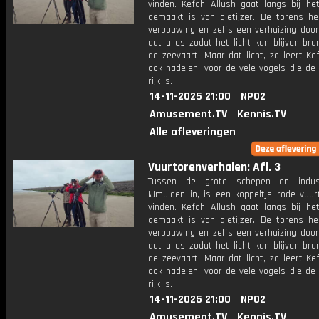
vinden. Kefah Allush gaat langs bij he
gemaakt is van gietijzer. De torens h
verbouwing en zelfs een verhuizing door
dat alles zodat het licht kan blijven br
de zeevaart. Maar dat licht, zo leert Ke
ook nadelen: voor de vele vogels die de
rijk is.
14-11-2025 21:00
NPO2
Amusement.TV
Kennis.TV
Alle afleveringen
Vuurtorenverhalen: Afl. 3
Tussen de grote schepen en indus
IJmuiden in, is een koppeltje rode vuur
vinden. Kefah Allush gaat langs bij he
gemaakt is van gietijzer. De torens h
verbouwing en zelfs een verhuizing door
dat alles zodat het licht kan blijven br
de zeevaart. Maar dat licht, zo leert Ke
ook nadelen: voor de vele vogels die de
rijk is.
14-11-2025 21:00
NPO2
Amusement.TV
Kennis.TV