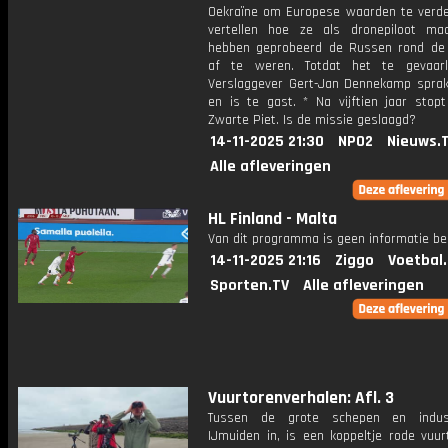
Oekraïne om Europese waarden te verde
vertellen hoe ze als dronepiloot ma
hebben geprobeerd de Russen rond de
af te weren. Totdat het te gevaarl
Verslaggever Gert-Jan Dennekamp spra
en is te gast. * Na vijftien jaar stopt
Zwarte Piet. Is de missie geslaagd?
14-11-2025 21:30
NPO2
Nieuws.
Alle afleveringen
HL Finland - Malta
Van dit programma is geen informatie be
14-11-2025 21:16
Ziggo
Voetbal
Sporten.TV
Alle afleveringen
Vuurtorenverhalen: Afl. 3
Tussen de grote schepen en indus
IJmuiden in, is een koppeltje rode vuur