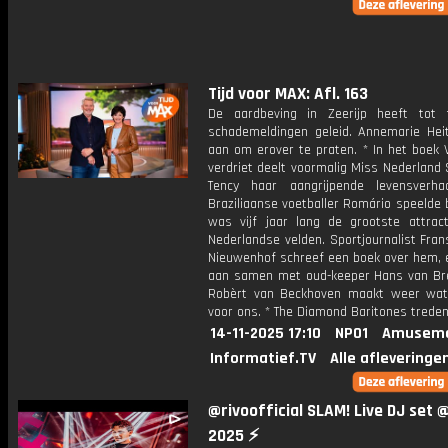
Tijd voor MAX: Afl. 163
De aardbeving in Zeerijp heeft tot 
schademeldingen geleid. Annemarie Heit
aan om erover te praten. * In het boek 
verdriet deelt voormalig Miss Nederland
Tency haar aangrijpende levensverh
Braziliaanse voetballer Romário speelde 
was vijf jaar lang de grootste attrac
Nederlandse velden. Sportjournalist Fra
Nieuwenhof schreef een boek over hem, e
aan samen met oud-keeper Hans van Bre
Robèrt van Beckhoven maakt weer wat 
voor ons. * The Diamond Baritones treden
14-11-2025 17:10
NPO1
Amuseme
Informatief.TV
Alle afleveringe
​@rivoofficial SLAM! Live DJ set 
2025 ⚡