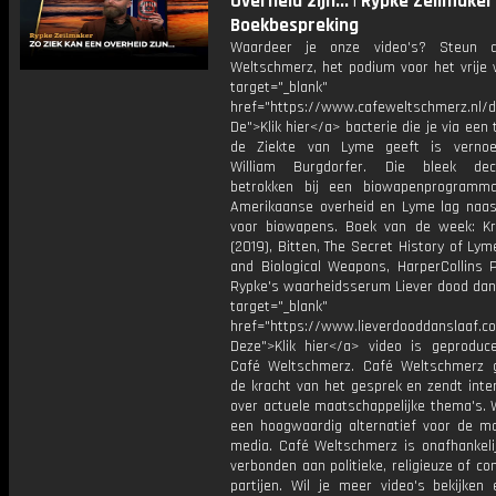
Overheid zijn... | Rypke Zeilmaker 
Boekbespreking
Waardeer je onze video's? Steun 
Weltschmerz, het podium voor het vrije 
target="_blank"
href="https://www.cafeweltschmerz.nl/
De">Klik hier</a> bacterie die je via een
de Ziekte van Lyme geeft is verno
William Burgdorfer. Die bleek dece
betrokken bij een biowapenprogramm
Amerikaanse overheid en Lyme lag naas
voor biowapens. Boek van de week: K
(2019), Bitten, The Secret History of Ly
and Biological Weapons, HarperCollins P
Rypke's waarheidsserum Liever dood dan 
target="_blank"
href="https://www.lieverdooddanslaa
Deze">Klik hier</a> video is geproduc
Café Weltschmerz. Café Weltschmerz g
de kracht van het gesprek en zendt inte
over actuele maatschappelijke thema's. 
een hoogwaardig alternatief voor de m
media. Café Weltschmerz is onafhankelij
verbonden aan politieke, religieuze of c
partijen. Wil je meer video's bekijken