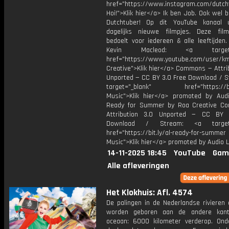
href="https://www.instagram.com/dutch
Hoi!">Klik hier</a> Ik ben Job. Ook wel 
Dutchtuber! Op dit YouTube kanaal 
dagelijks nieuwe filmpjes. Deze film
bedoelt voor iedereen & alle leeftijden
Kevin Macleod: <a target="
href="https://www.youtube.com/user/k
Creative">Klik hier</a> Commons — Attri
Unported — CC BY 3.0 Free Download / S
target="_blank" href="https://bit.
Music">Klik hier</a> promoted by Audi
Ready for Summer by Roa Creative C
Attribution 3.0 Unported — CC BY 
Download / Stream: <a target="
href="https://bit.ly/al-ready-for-summer
Music">Klik hier</a> promoted by Audio L
14-11-2025 18:45
YouTube
Gam
Alle afleveringen
Het Klokhuis: Afl. 4574
De palingen in de Nederlandse rivieren
worden geboren aan de andere kan
oceaan: 6000 kilometer verderop. Ond