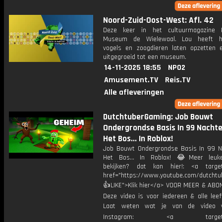
Noord-Zuid-Oost-West: Afl. 42
Deze keer in het cultuurmagazine 
Museum de Wielewaal. Lou heeft h
vogels en zoogdieren laten opzetten 
uitgegroeid tot een museum.
14-11-2025 18:55
NPO2
Amusement.TV
Reis.TV
Alle afleveringen
DutchtuberGaming: Job Bouwt
Ondergrondse Basis In 99 Nachte
Het Bos... In Roblox!
Job Bouwt Ondergrondse Basis In 99 N
Het Bos... In Roblox! 😂Meer leuke
bekijken? dat kan hier!: <a target
href="https://www.youtube.com/dutcht
👍LIKE">Klik hier</a> VOOR MEER & ABO
Deze video is voor iedereen & alle leef
Laat weten wat je van de video v
Instagram: <a target="_