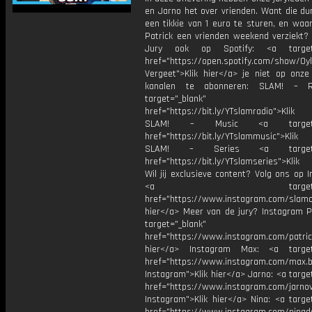
en Jarno het over vrienden. Want die du
een tikkie van 1 euro te sturen, en waa
Patrick een vrienden weekend verziekt?
Jury ook op Spotify: <a target=
href="https://open.spotify.com/show/0
Vergeet">Klik hier</a> je niet op onze
kanalen te abonneren: SLAM! – 
target="_blank"
href="https://bit.ly/YTslamradio">Klik
SLAM! – Music <a target="_
href="https://bit.ly/YTslammusic">Klik
SLAM! – Series <a target="
href="https://bit.ly/YTslamseries">Klik
Wil jij exclusieve content? Volg ons op 
<a target="_bl
href="https://www.instagram.com/slamoff
hier</a> Meer van de jury? Instagram Pa
target="_blank"
href="https://www.instagram.com/patric
hier</a> Instagram Max: <a target=
href="https://www.instagram.com/max.b
Instagram">Klik hier</a> Jarno: <a targe
href="https://www.instagram.com/jarno
Instagram">Klik hier</a> Nina: <a targe