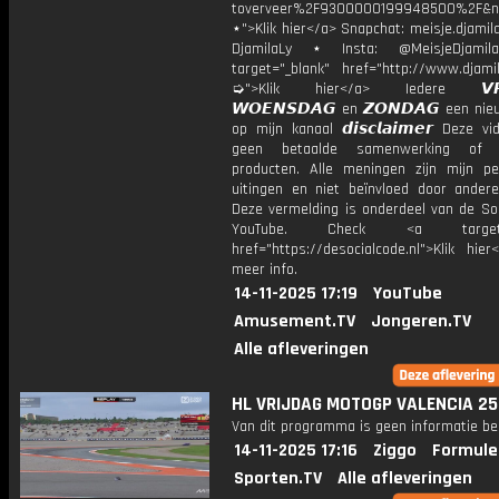
toverveer%2F9300000199948500%2F&n
⋆">Klik hier</a> Snapchat: meisje.djamila
DjamilaLy ⋆ Insta: @MeisjeDjam
target="_blank" href="http://www.djamil
➭">Klik hier</a> Iedere 𝙑𝙍𝙄
𝙒𝙊𝙀𝙉𝙎𝘿𝘼𝙂 en 𝙕𝙊𝙉𝘿𝘼𝙂 een ni
op mijn kanaal 𝙙𝙞𝙨𝙘𝙡𝙖𝙞𝙢𝙚𝙧 Deze v
geen betaalde samenwerking of 
producten. Alle meningen zijn mijn per
uitingen en niet beïnvloed door andere 
Deze vermelding is onderdeel van de Soc
YouTube. Check <a target="
href="https://desocialcode.nl">Klik hie
meer info.
14-11-2025 17:19
YouTube
Amusement.TV
Jongeren.TV
Alle afleveringen
HL VRIJDAG MOTOGP VALENCIA 25
Van dit programma is geen informatie be
14-11-2025 17:16
Ziggo
Formule
Sporten.TV
Alle afleveringen