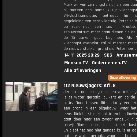
Mark wil van zijn angsten af en een daa
hij meteen aan, namelijk zijn vliegangs
VR-vluchtsimulatie, betreedt hij 
begeleiding een echt vliegtuig. Peter en 
op zoek naar een huis in Kroatië,
zenuwcentrum moet gaan dienen als de
de 15 parken gaat beginnen. Als M
vliegangst overwint, zal hij meteen mee
de nieuwe stukken grond die Peter heeft
14-11-2025 20:29
SBS
Amuseme
Mensen.TV
Ondernemen.TV
Alle afleveringen
112 Nieuwsjagers: Afl. 8
Jeroen start de dag met een vermissing:
is te water geraakt, duikers en politie
actie. Ondertussen flitst Jordy een ex
een brand in een bijgebouw, waar he
eens flink botst met politie en handhavi
gaat door naar een zwaar ongeluk in d
terwijl Olav een brand in een meterkast
En alsof het nog niet genoeg is, is er o
auto te water geraakt, waar alle hulpdi