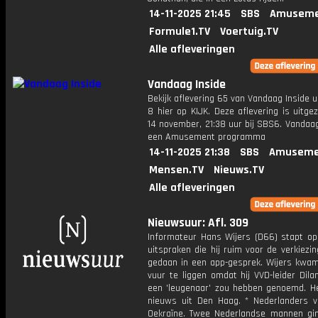
14-11-2025 21:45
SBS
Amuseme
Formule1.TV
Voertuig.TV
Alle afleveringen
Vandaag Inside
Bekijk aflevering 65 van Vandaag Inside u
8 hier op KIJK. Deze aflevering is uitg
14 november, 21:38 uur bij SBS6. Vandaag
een Amusement programma
14-11-2025 21:38
SBS
Amuseme
Mensen.TV
Nieuws.TV
Alle afleveringen
Nieuwsuur: Afl. 309
Informateur Hans Wijers (D66) stapt o
uitspraken die hij ruim voor de verkiezi
gedaan in een app-gesprek. Wijers kwam
vuur te liggen omdat hij VVD-leider Dila
een 'leugenaar' zou hebben genoemd. He
nieuws uit Den Haag. * Nederlanders v
Oekraïne. Twee Nederlandse mannen gi