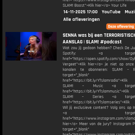
href="https://www.instagram.com/ninad
SLAM! Boost">Klik hier</a> Your Life
14-11-2025 17:00
YouTube
Muzi
Alle afleveringen
SENNA was bij een TERRORISTISC
AANSLAG | SLAM! #podcast
Wat zou jij gedaan hebben? Check De Ju
Spotify: <a target="_
href="https://open.spotify.com/show/0
Vergeet">Klik hier</a> je niet op onze
kanalen te abonneren: SLAM! – 
target="_blank"
href="https://bit.ly/YTslamradio">Klik
SLAM! – Music <a target="_
href="https://bit.ly/YTslammusic">Klik
SLAM! – Series <a target="
href="https://bit.ly/YTslamseries">Klik
Wil jij exclusieve content? Volg ons op 
<a target="_bl
href="https://www.instagram.com/slamoff
hier</a> Meer van de jury? Instagram Pa
target="_blank"
href="https://www.instagram.com/patric