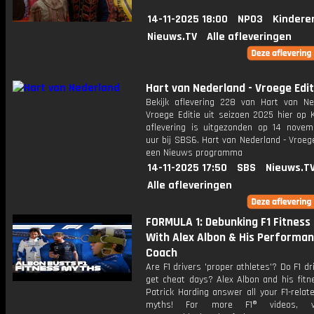
14-11-2025 18:00
NPO3
Kindere
Nieuws.TV
Alle afleveringen
Hart van Nederland - Vroege Edit
Bekijk aflevering 228 van Hart van Ne
Vroege Editie uit seizoen 2025 hier op 
aflevering is uitgezonden op 14 novemb
uur bij SBS6. Hart van Nederland - Vroege
een Nieuws programma
14-11-2025 17:50
SBS
Nieuws.T
Alle afleveringen
FORMULA 1: Debunking F1 Fitness
With Alex Albon & His Performa
Coach
Are F1 drivers 'proper athletes'? Do F1 dr
get cheat days? Alex Albon and his fitn
Patrick Harding answer all your F1-relat
myths! For more F1® videos, vi