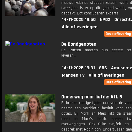
nieuwe kabinet stappen zetten, want d
twee jaar is er op dit gebied weinig vo
geboekt. Dat concluderen experts.
14-11-2025 19:50
NPO2
Onrecht
Alle afleveringen
De Bondgenoten
De Ratten moeten hun eerste ratt
leveren...
14-11-2025 19:31
SBS
Amuseme
Mensen.TV
Alle afleveringen
Onderweg naar liefde: Afl. 5
Er breken roerige tijden aan voor de vanli
neemt een verdrietig besluit voor een
dates. Bij Mark en Mies lijkt de sfeer 
maar in Mark's hoofd spelen twi
overwegingen. Ook Silke twijfelt en
gesprek met Robin aan. Ondertussen gen