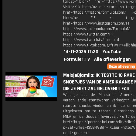
target="_blank" href="https://www.For
Visit">Klik hier</a> our store: <a targe
href="https://f1store.formula1.com/ Fol
hier</a> F1®: <a target="_
href="https://www.instagram.com/F1
https://www.facebook.com/Formula1/
https://www.twitter.com/F1
https://www.twitch.tv/formula1
https://www.tiktok.com/@f1 #F1">Klik hi
14-11-2025 17:30
YouTube
Formule1.TV
Alle afleveringen
MeisjeDjamila: IK TESTTE 10 RARE
SNOEPJES VAN DE AMERIKAANSE 
DIE JE NIET ZAL GELOVEN! || Fan
Wist je dat de Miniso in Amerika 
verschillende etenswaren verkoopt? J
raarste snacks vinden en ik heb er e
uitgekozen om te testen. Sinterklaas 
MILA en de Gouden Toverveer: <a target
href="https://partner.bol.com/click/click?
p=2&t=url&s=1358498&f=TXL&url=https
en-de-gouden-