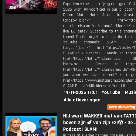
Experience the electrifying energy of S
2025 with @rivoofficial in our dj booth.
Room Mate Hotel Aitana in Amst
target="_blank" href="https:
matehotels.com/en/aitana/ More">Klik
live DJ sets? Subscribe to this channe
tuned! Don’t forget to subscribe to th
YouTube channels: SLAM! – R
target="_blank" href="https://bit.ly/YT
SLAM!">Klik hier</a> – Music <a target
href="https://bit.ly/YTslammusic SL
hier</a> – Series <a target="
href="https://bit.ly/YTslamseries Do">Kli
you want exclusive content? <a target
href="https://www.instagram.com/slamof
SLAM! Boost">Klik hier</a> Your Life
14-11-2025 17:01
YouTube
Muzi
Alle afleveringen
HIJ werd WAKKER met een TATT
boven zijn 🍆 van zijn EX!😮 - De 
Podcast | SLAM!
In deze aflevering hebben onze juryleden