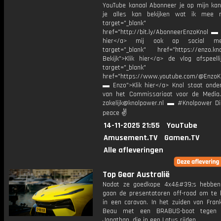
YouTube kanaal Abonneer je op mijn kan
je alles kan bekijken wat ik mee 
target="_blank"
href="http://bit.ly/AbonneerEnzoKnol ▬ 
hier</a> mij ook op social me
target="_blank" href="https://enzo.kno
Bekijk">Klik hier</a> de vlog afspeelli
target="_blank"
href="https://www.youtube.com/@EnzoKn
▬ Enzo">Klik hier</a> Knol staat onder
van het Commissariaat voor de Media.
zakelijk@knolpower.nl ▬ #Knolpower Di
peace ✌
14-11-2025 21:55
YouTube
Amusement.TV
Gamen.TV
Alle afleveringen
Top Gear Australië
Nadat ze goedkope 4x4&#39;s hebben
gaan de presentatoren off-road om te
in een caravan. In het zuiden van Frank
Beau met een BRABUS-boot tegen 
Jonathan, die in een Lotus rijden.