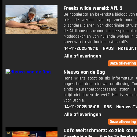
Freeks wilde wereld: Afl. 5
De hoogleraar en bekendste bioloog van 
reist de wereld over op zoek naar 
bijzondere dieren. Van chagrijnige strui
de Afrikaanse savanne tot de spinnenkon
Madagaskar en van huilende wolven in 
sneeuw tot rivierhaaien in Australië.
14-11-2025 18:10
NPO3
Natuur.
Alle afleveringen
Nieuws van de Dag
Hans Wijers stapt op als informateur. 
opgeschud door nieuwe aardbeving. Tac
sinds Neurenbergprocessen: staan le
altijd niet boven de wet? Het is erop o
voor Oranje.
14-11-2025 18:05
SBS
Nieuws.T
Alle afleveringen
Cafe Weltschmerz: Zo ziek kan 