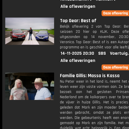
Alle afleveringen
Top Gear: Best of
Bekijk aflevering 2 van Top Gear: Be
seizoen 20 hier op KIJK. Deze afle
uitgezonden op 14 november, 20:30
Veronica. Top Gear: Best of is een Auto
programma en is geschikt voor alle leefti
14-11-2025 20:30
SBS
Voertuig
Alle afleveringen
Familie Gillis: Massa is Kassa
Nu Peter weer in het land is, neemt het 
leven weer zijn vaste vormen aan. Ze br
bezoek aan het gesloten Prinse
Nederland om de koikarpers over te bre
de vijver in huize Gillis. Het is precie
geleden dat Mark en zijn moeder beide
werden gebracht, omdat ze plots ern
werden. Die gebeurtenis heeft een enor
gemaakt op Mark en zijn familie. Het 
duidelijk wat echt belangrijk is. Een ding