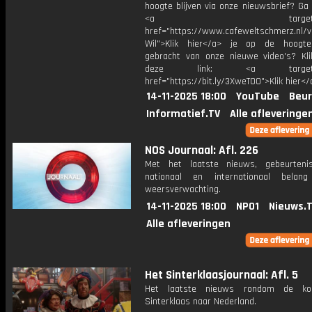
hoogte blijven via onze nieuwsbrief? Ga
<a target="_bl
href="https://www.cafeweltschmerz.nl/v
Wil">Klik hier</a> je op de hoogt
gebracht van onze nieuwe video's? Kl
deze link: <a target="_
href="https://bit.ly/3XweTO0">Klik hier</
14-11-2025 18:00
YouTube
Beur
Informatief.TV
Alle afleveringe
NOS Journaal: Afl. 226
Met het laatste nieuws, gebeurteni
nationaal en internationaal bela
weersverwachting.
14-11-2025 18:00
NPO1
Nieuws.
Alle afleveringen
Het Sinterklaasjournaal: Afl. 5
Het laatste nieuws rondom de k
Sinterklaas naar Nederland.