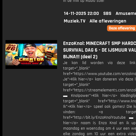
in de mix op Radio 538!
14-11-2025 22:00
SBS
Amuseme
Muziek.TV
Alle afleveringen
EnzoKnol: MINECRAFT SMP HARD
SURVIVAL DAG 6 - DE IJSMUUR VA
BIJNA!!! (deel 2)
Je kan lid worden via deze lin
target="_blank"
href="https://www.youtube.com/enzoknol
Je">Klik hier</a> kan doneren via deze 
target="_blank"
href="https://streamelements.com/enzok
▬ Knolpower">Klik hier</a> kleding
target="_blank" href="http://www.kno
Ik">Klik hier</a> speel ook games! Die k
vinden: <a target="_b
href="http://bit.ly/EnzoKnolYoutube ▬ M
hier</a> naam is Enzo Knol en ik up
maandag en woensdag om 4 uur een we
elke zondag om 10 uur een extra vide