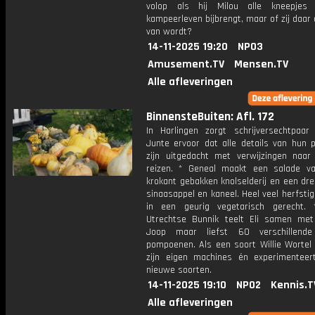
volop als hij Milou alle kneepjes
kampeerleven bijbrengt, maar of zij daar o
van wordt?
14-11-2025 19:20
NPO3
Amusement.TV
Mensen.TV
Alle afleveringen
BinnensteBuiten: Afl. 172
In Harlingen zorgt schrijversechtpaar
Junte ervoor dat alle details van hun 
zijn uitgedacht met verwijzingen naar
reizen. * Geneal maakt een salade va
krokant gebakken knolselderij en een dr
sinaasappel en kaneel. Heel veel herfst
in een geurig vegetarisch gerecht.
Utrechtse Bunnik teelt Eli samen met
Joop maar liefst 60 verschillende
pompoenen. Als een soort Willie Wortel 
zijn eigen machines én experimenteer
nieuwe soorten.
14-11-2025 19:10
NPO2
Kennis.T
Alle afleveringen