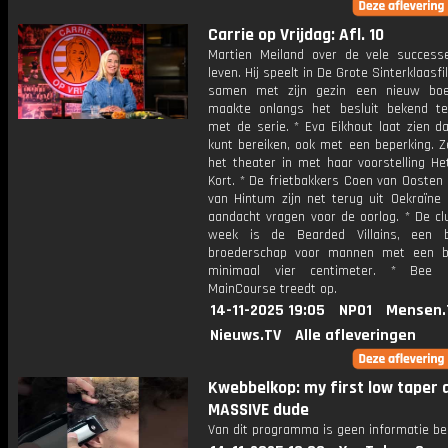
Carrie op Vrijdag: Afl. 10
Martien Meiland over de vele successe
leven. Hij speelt in De Grote Sinterklaasfi
samen met zijn gezin een nieuw boe
maakte onlangs het besluit bekend t
met de serie. * Eva Eikhout laat zien da
kunt bereiken, ook met een beperking. Z
het theater in met haar voorstelling He
Kort. * De frietbakkers Coen van Oosten
van Hintum zijn net terug uit Oekraïne 
aandacht vragen voor de oorlog. * De cl
week is de Bearded Villains, een b
broederschap voor mannen met een b
minimaal vier centimeter. * Bee
MainCourse treedt op.
14-11-2025 19:05
NPO1
Mensen.
Nieuws.TV
Alle afleveringen
Kwebbelkop: my first low taper a
MASSIVE dude
Van dit programma is geen informatie be