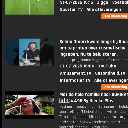
31-07-2025 16:15
Ziggo
Voetbal
Sporten.TV
Alle afleveringen
Selma Omari kwam langs bij Rad
om te praten over cosmetische
ingrepen. Nu te beluisteren.
Van dit programma is geen informatie be
31-07-2025 16:04
YouTube
Amusement.TV
Gezondheid.TV
Informatief.TV
Alle afleveringe
Met de hele familie naar SURINA
🇸🇷 #498 By Nienke Plas
Nothing beats a Suriname holida
voorstelling 'Medeplichtig', wil je daar
Tickets zijn beschikbaar via: <a target
href="https://www.nienkeplas.com/theat
voorstellingen/">Klik hier</a>