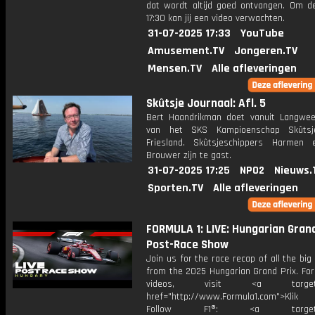
dat wordt altijd goed ontvangen. Om 
17:30 kan jij een video verwachten.
31-07-2025 17:33
YouTube
Amusement.TV
Jongeren.TV
Mensen.TV
Alle afleveringen
Skûtsje Journaal: Afl. 5
Bert Haandrikman doet vanuit Langwee
van het SKS Kampioenschap Skûtsje
Friesland. Skûtsjeschippers Harmen
Brouwer zijn te gast.
31-07-2025 17:25
NPO2
Nieuws.
Sporten.TV
Alle afleveringen
FORMULA 1: LIVE: Hungarian Grand
Post-Race Show
Join us for the race recap of all the b
from the 2025 Hungarian Grand Prix. For
videos, visit <a target="_
href="http://www.Formula1.com">Klik
Follow F1®: <a target="_