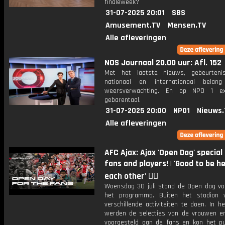
finaleweek?
31-07-2025 20:01
SBS
Amusement.TV
Mensen.TV
Alle afleveringen
NOS Journaal 20.00 uur: Afl. 152
Met het laatste nieuws, gebeurteni
nationaal en internationaal bela
weersverwachting. En op NPO 1 e
gebarentaal.
31-07-2025 20:00
NPO1
Nieuws.
Alle afleveringen
AFC Ajax: Ajax 'Open Dag' special
fans and players! | 'Good to be h
each other' ❤️‍🔥
Woensdag 30 juli stond de Open dag va
het programma. Buiten het stadion 
verschillende activiteiten te doen. In h
werden de selecties van de vrouwen 
voorgesteld aan de fans en kon het pu