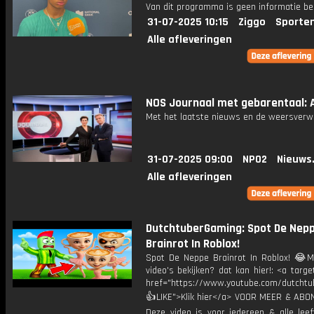
Van dit programma is geen informatie be
31-07-2025 10:15
Ziggo
Sporte
Alle afleveringen
NOS Journaal met gebarentaal: A
Met het laatste nieuws en de weersverw
31-07-2025 09:00
NPO2
Nieuws
Alle afleveringen
DutchtuberGaming: Spot De Nep
Brainrot In Roblox!
Spot De Neppe Brainrot In Roblox! 😂M
video's bekijken? dat kan hier!: <a targe
href="https://www.youtube.com/dutcht
👍LIKE">Klik hier</a> VOOR MEER & ABO
Deze video is voor iedereen & alle leef