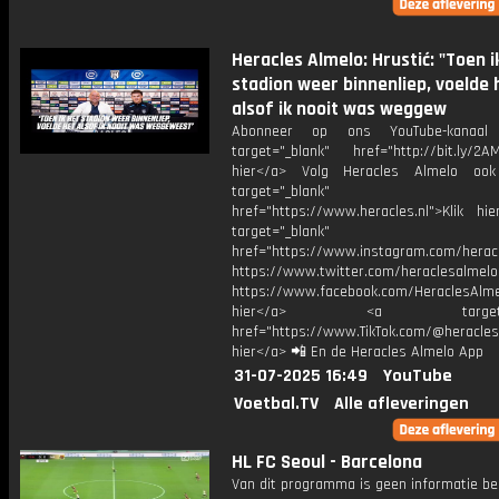
Heracles Almelo: Hrustić: "Toen i
stadion weer binnenliep, voelde 
alsof ik nooit was weggew
Abonneer op ons YouTube-kanaal
target="_blank" href="http://bit.ly/2AM
hier</a> Volg Heracles Almelo oo
target="_blank"
href="https://www.heracles.nl">Klik hi
target="_blank"
href="https://www.instagram.com/herac
https://www.twitter.com/heraclesalmelo
https://www.facebook.com/HeraclesAlmel
hier</a> <a target="_
href="https://www.TikTok.com/@heracles
hier</a> 📲 En de Heracles Almelo App
31-07-2025 16:49
YouTube
Voetbal.TV
Alle afleveringen
HL FC Seoul - Barcelona
Van dit programma is geen informatie be