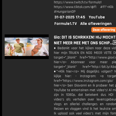
https://www.twitch.tv/formula1
https://www.tiktok.com/@f1 #F1">Klik
#HungarianGP
31-07-2025 17:45
YouTube
Formule1.TV
Alle afleveringen
Gio: DIT IS SCHRIKKEN! HIJ MOCHT
NIET MEER MEE MET ONS SCHIP...
♦ Bedankt voor het kijken naar deze vid
hier mijn TRUIEN EN NOG MEER VETTE D
target="_blank" href="http://www.gioxl.
hier</a> Abonneer voor meer ple
target="_blank" href="http://bit.ly/Ab
♦">Klik hier</a> Mij dagelijks volgen?
kijkje hier: - Instagram: <a target
href="https://www.instagram.com/gio/
hier</a> ben Giovanni en ik probeer het 
YouTube te entertainen met video's! Al mi
zijn in 1080p, dat betekent dus HD! 
video's als verhalen over levensgebeur
vlogs en allerlei challenges en rando
Reizen en vloggen vind ik het leukste o
Ik upload ook veel video's met mijn fam