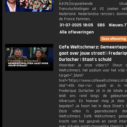
&#39;Zorgwekkende situatie
Transvluchtelingen uit VS zoeken veil
Nederland. Nederlandse rensters domin
de France Femmes.
31-07-2025 18:05
SBS
Nieuws.T
Alle afleveringen
Cafe Weltschmerz: Gemeentepol
gaat over jouw straat! | Frederi
Durlacher | Staat's schuld
Waardeer je onze video's? Steun 
Weltschmerz, het podium voor het vrije 
target="_blank"
href="https://www.cafeweltschmerz.nl/
Wat">Klik hier</a> speelt er in Hi
Frederique Durlacher zit in de lokale p
leidt ons rond langs de gebeurten
Hilversum. En hoeveel mag je daar 
bepalen? Je hoort het in deze Staat's S
Deze video is geproduceerd do
Weltschmerz. Café Weltschmerz gelo
kracht van het gesprek en zendt inter
over actuele maatschappelijke thema's. 