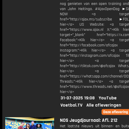
nog genieten van een open training onde
van John Heitinga. #AjaxOpenDag ►S
NOW <a target="_b
href="http://ajax.ms/subscribe ►FOL
hier</a> US Website: <a target=
href="https://www.ajax.nl X:">Klik hi
target="_blank" href="https://x.co
Facebook:">Klik hier</a> <a target
href="http://facebook.com/afcajax
Instagram:">Klik hier</a> <a target
href="http://instagram.com/afcajax TikT
hier</a> <a target="_
href="http://tiktok.com/@afcajax WhatsA
hier</a> <a target="_
href="https://whatsapp.com/channel/
Threads:">Klik hier</a> <a target=
href="https://www.threads.net/@afcajax
hier</a>
31-07-2025 19:08
YouTube
Voetbal.TV
Alle afleveringen
NOS Jeugdjournaal: Afl. 212
Het laatste nieuws uit binnen- en buit