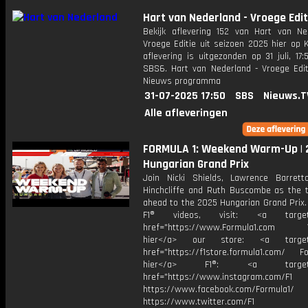
Hart van Nederland - Vroege Edit
Bekijk aflevering 152 van Hart van Ne
Vroege Editie uit seizoen 2025 hier op 
aflevering is uitgezonden op 31 juli, 17:
SBS6. Hart van Nederland - Vroege Edit
Nieuws programma
31-07-2025 17:50
SBS
Nieuws.T
Alle afleveringen
FORMULA 1: Weekend Warm-Up | 
Hungarian Grand Prix
Join Nicki Shields, Lawrence Barret
Hinchcliffe and Ruth Buscombe as the 
ahead to the 2025 Hungarian Grand Prix.
F1® videos, visit: <a target="
href="https://www.Formula1.com Vis
hier</a> our store: <a target=
href="https://f1store.formula1.com/ Fol
hier</a> F1®: <a target="_
href="https://www.instagram.com/F1
https://www.facebook.com/Formula1/
https://www.twitter.com/F1