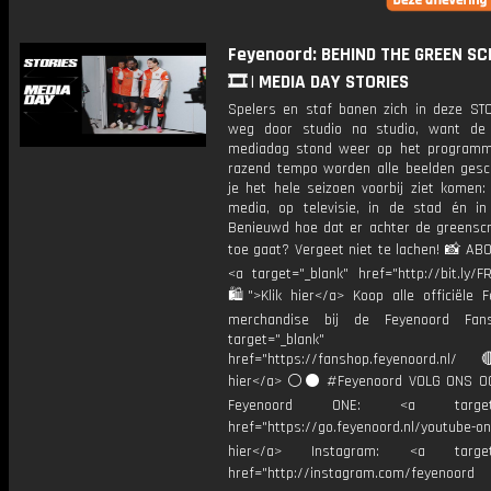
Feyenoord: BEHIND THE GREEN S
🎞 | MEDIA DAY STORIES
Spelers en staf banen zich in deze ST
weg door studio na studio, want de j
mediadag stond weer op het programm
razend tempo worden alle beelden gesc
je het hele seizoen voorbij ziet komen:
media, op televisie, in de stad én in
Benieuwd hoe dat er achter de greensc
toe gaat? Vergeet niet te lachen! 📸 AB
<a target="_blank" href="http://bit.ly/
🛍">Klik hier</a> Koop alle officiële F
merchandise bij de Feyenoord Fan
target="_blank"
href="https://fanshop.feyenoord.nl/
hier</a> ⚪️⚫ #Feyenoord VOLG ONS OO
Feyenoord ONE: <a target="
href="https://go.feyenoord.nl/youtube-on
hier</a> Instagram: <a target=
href="http://instagram.com/feyenoord