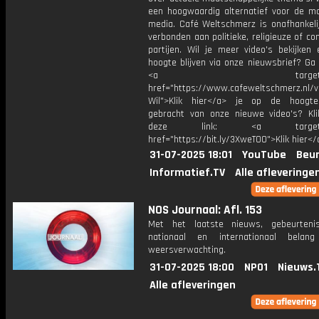
een hoogwaardig alternatief voor de m
media. Café Weltschmerz is onafhankelij
verbonden aan politieke, religieuze of c
partijen. Wil je meer video's bekijken
hoogte blijven via onze nieuwsbrief? Ga
<a target="_bl
href="https://www.cafeweltschmerz.nl/v
Wil">Klik hier</a> je op de hoogt
gebracht van onze nieuwe video's? Kl
deze link: <a target="_
href="https://bit.ly/3XweTO0">Klik hier</
31-07-2025 18:01
YouTube
Beur
Informatief.TV
Alle afleveringe
NOS Journaal: Afl. 153
Met het laatste nieuws, gebeurteni
nationaal en internationaal bela
weersverwachting.
31-07-2025 18:00
NPO1
Nieuws.
Alle afleveringen