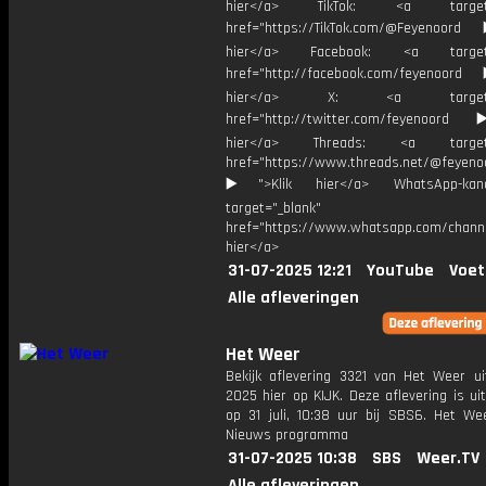
hier</a> TikTok: <a target="
href="https://TikTok.com/@Feyenoord
hier</a> Facebook: <a target="
href="http://facebook.com/feyenoord
hier</a> X: <a target="_
href="http://twitter.com/feyenoord
hier</a> Threads: <a target="
href="https://www.threads.net/@feyeno
▶️">Klik hier</a> WhatsApp-kan
target="_blank"
href="https://www.whatsapp.com/chann
hier</a>
31-07-2025 12:21
YouTube
Voet
Alle afleveringen
Het Weer
Bekijk aflevering 3321 van Het Weer ui
2025 hier op KIJK. Deze aflevering is u
op 31 juli, 10:38 uur bij SBS6. Het We
Nieuws programma
31-07-2025 10:38
SBS
Weer.TV
Alle afleveringen