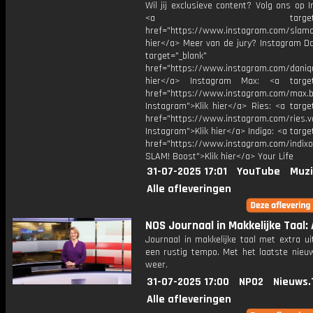
Wil jij exclusieve content? Volg ons op 
<a target="_bl
href="https://www.instagram.com/slamoff
hier</a> Meer van de jury? Instagram Da
target="_blank"
href="https://www.instagram.com/daniq
hier</a> Instagram Max: <a target=
href="https://www.instagram.com/max.b
Instagram">Klik hier</a> Ries: <a targe
href="https://www.instagram.com/ries.v
Instagram">Klik hier</a> Indigo: <a targe
href="https://www.instagram.com/indixo
SLAM! Boost">Klik hier</a> Your Life
31-07-2025 17:01
YouTube
Muzi
Alle afleveringen
NOS Journaal in Makkelijke Taal: A
Journaal in makkelijke taal met extra ui
een rustig tempo. Met het laatste nieu
weer.
31-07-2025 17:00
NPO2
Nieuws.
Alle afleveringen