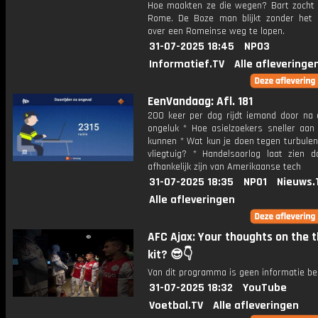
Hoe maakten ze die wegen? Bart zocht h
Rome. De Boze man blijkt zonder het
over een Romeinse weg te lopen.
31-07-2025 18:45
NPO3
Informatief.TV
Alle afleveringe
EenVandaag: Afl. 181
200 keer per dag rijdt iemand door na 
ongeluk * Hoe asielzoekers sneller aan
kunnen * Wat kun je doen tegen turbulen
vliegtuig? * Handelsoorlog laat zien 
afhankelijk zijn van Amerikaanse tech
31-07-2025 18:35
NPO1
Nieuws.
Alle afleveringen
AFC Ajax: Your thoughts on the t
kit? 😎👇
Van dit programma is geen informatie be
31-07-2025 18:32
YouTube
Voetbal.TV
Alle afleveringen