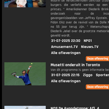
waarin de liefdesverhalen centraal staa
burgers die verliefd werden op een
prinses. * Amerikakenner Diederik Brink
onderzoek naar de inconsi
gevangenisbeelden van Jeffrey Epstein. 
Fidan Ekiz over de revival van de Dolle 
na 55 jaar terug zijn. * Wetenschapsj
Diederik Jekel over de grootste meteorie
geveild wordt.
31-07-2025 22:30
NPO1
Amusement.TV
Nieuws.TV
Alle afleveringen
Musetti onderuit in Toronto
Van dit programma is geen informatie be
31-07-2025 22:15
Ziggo
Sporte
Alle afleveringen
NOS De Avondetappe: Afl. 4