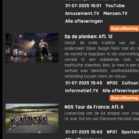
31-07-2025 16:01
YouTube
Amusement.TV
Mensen.TV
Alle afleveringen
Op de planken: Afl. 12
Vanuit de orale traditie van zijn 
onderzoekt Sîpan Sezgin Tekin taal als 
de wereld te begrijpen. In zijn voorstellin
verteld in een onbekende taal, v
mythische steenbok, Ibex, je mee in een
verhaal over identiteit, onafhankelijkh
verbinding tussen mens en natuur.
31-07-2025 15:45
NPO2
Cultuur
Informatief.TV
Alle afleveringe
NOS Tour de France: Afl. 6
Liveverslag van de 6e etappe voor vro
rit over 124 km van Clermont-Ferrand na
31-07-2025 15:40
NPO1
Sporten