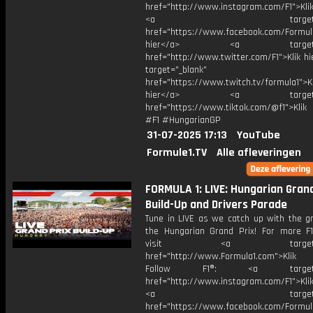
href="http://www.instagram.com/F1">Klik
<a target="_bl
href="https://www.facebook.com/Formula
hier</a> <a target="_
href="http://www.twitter.com/F1">Klik h
target="_blank"
href="https://www.twitch.tv/formula1">Kl
hier</a> <a target="_
href="https://www.tiktok.com/@f1">Klik
#F1 #HungarianGP
31-07-2025 17:13
YouTube
Formule1.TV
Alle afleveringen
FORMULA 1: LIVE: Hungarian Grand
Build-Up and Drivers Parade
Tune in LIVE as we catch up with the gr
the Hungarian Grand Prix! For more F1
visit <a target="_b
href="http://www.Formula1.com">Klik
Follow F1®: <a target="_
href="http://www.instagram.com/F1">Klik
<a target="_bl
href="https://www.facebook.com/Formula