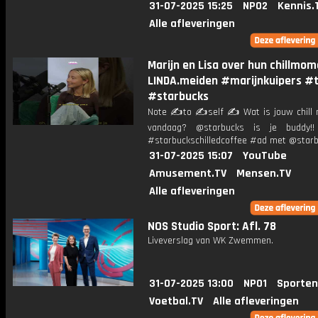
31-07-2025 15:25
NPO2
Kennis.
Alle afleveringen
Marijn en Lisa over hun chillmom
LINDA.meiden #marijnkuipers #
#starbucks
Note ✍️to ✍️self ✍️ Wat is jouw chill
vandaag? @starbucks is je buddy!!
#starbuckschilledcoffee #ad met @star
31-07-2025 15:07
YouTube
Amusement.TV
Mensen.TV
Alle afleveringen
NOS Studio Sport: Afl. 78
Liveverslag van WK Zwemmen.
31-07-2025 13:00
NPO1
Sporten
Voetbal.TV
Alle afleveringen