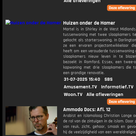
Alle afleveringen
Huizen onder de Hamer
Martel is in Shirley in de West Midlands
tussenwoning met twee slaapkamers te 
gekocht als starterswoning. In Darlingt
ze een ​​ervaren projectontwikkelaar di
heeft om een ​​verouderde tussenwoning
slaapkamers nieuw leven in te blaz
bezoekt in Romford, Essex, een ​​twee-o
kapwoning met drie slaapkamers die t
een grondige renovatie.
31-07-2025 15:40
SBS
Amusement.TV
Informatief.TV
Woon.TV
Alle afleveringen
Ammodo Docs: Afl. 12
Arabist en islamoloog Christian Lange o
de rol van de zintuigen in de islam. Door z
van reuk, zicht, gehoor, smaak en gevoe
hij de veelzijdigheid van een wereldreligie