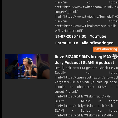
hier</a> <a target="_
href="http://www.twitter.com/F1">Klik h
target="_blank"
href="https://www.twitch.tv/formula1">Kl
hier</a> <a target="_
href="https://www.tiktok.com/@f1">Klik
#F1 #HungarianGP
31-07-2025 17:05
YouTube
Formule1.TV
Alle afleveringen
Deze BIZARRE DM's kreeg MAX 🤯
Jury Podcast | SLAM! #podcast
Heb jij ooit zo'n DM gehad? Check De Ju
Spotify: <a target="_
href="https://open.spotify.com/show/0
Vergeet">Klik hier</a> je niet op onze
kanalen te abonneren: SLAM! – 
target="_blank"
href="https://bit.ly/YTslamradio">Klik
SLAM! – Music <a target="_
href="https://bit.ly/YTslammusic">Klik
SLAM! – Series <a target="
href="https://bit.ly/YTslamseries">Klik