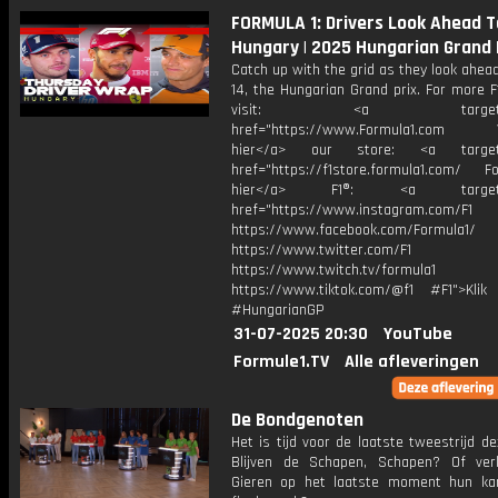
FORMULA 1: Drivers Look Ahead T
Hungary | 2025 Hungarian Grand 
Catch up with the grid as they look ahea
14, the Hungarian Grand prix. For more F
visit: <a target="_b
href="https://www.Formula1.com Vis
hier</a> our store: <a target=
href="https://f1store.formula1.com/ Fol
hier</a> F1®: <a target="_
href="https://www.instagram.com/F1
https://www.facebook.com/Formula1/
https://www.twitter.com/F1
https://www.twitch.tv/formula1
https://www.tiktok.com/@f1 #F1">Klik
#HungarianGP
31-07-2025 20:30
YouTube
Formule1.TV
Alle afleveringen
De Bondgenoten
Het is tijd voor de laatste tweestrijd de
Blijven de Schapen, Schapen? Of ver
Gieren op het laatste moment hun k