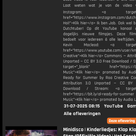
Laat weten wat je van de video v
Instagram: <a target="_
href="https://www.instagram.com/dutch
Hoi!">Klik hier</a> Ik ben Job. Ook wel 
Dutchtuber! Op dit YouTube kanaal 
dagelijks nieuwe filmpjes. Deze film
bedoelt voor iedereen & alle leeftijden
Kevin Macleod: <a target="
href="https://www.youtube.com/user/k
Creative">Klik hier</a> Commons — Attri
Unported — CC BY 3.0 Free Download / S
target="_blank" href="https://bit.
Music">Klik hier</a> promoted by Audi
Ready for Summer by Roa Creative C
Attribution 3.0 Unported — CC BY 
Download / Stream: <a target="
href="https://bit.ly/al-ready-for-summer
Music">Klik hier</a> promoted by Audio L
31-07-2025 08:15
YouTube
Gam
Alle afleveringen
Minidisco | Kinderliedjes: Klap Kl