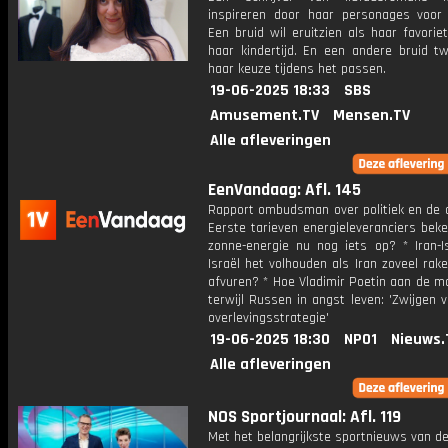
inspireren door haar personages voor 
Een bruid wil eruitzien als haar favorie
haar kindertijd. En een andere bruid tw
haar keuze tijdens het passen.
19-06-2025 18:33
SBS
Amusement.TV
Mensen.TV
Alle afleveringen
EenVandaag: Afl. 145
Rapport ombudsman over politiek en de o
Eerste tarieven energieleveranciers beke
zonne-energie nu nog iets op? * Iran-Is
Israël het volhouden als Iran zoveel raket
afvuren? * Hoe Vladimir Poetin aan de mac
terwijl Russen in angst leven: 'Zwijgen 
overlevingsstrategie'
19-06-2025 18:30
NPO1
Nieuws.
Alle afleveringen
NOS Sportjournaal: Afl. 119
Met het belangrijkste sportnieuws van de