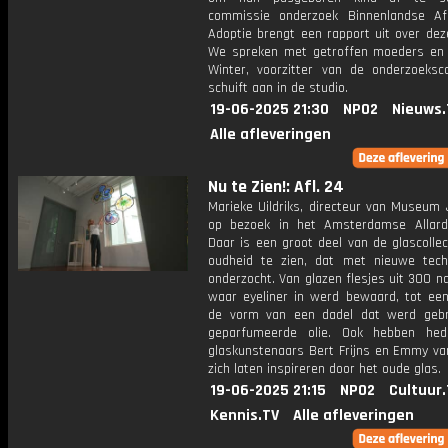
commissie onderzoek Binnenlandse A
Adoptie brengt een rapport uit over deze
We spreken met getroffen moeders en
Winter, voorzitter van de onderzoeksc
schuift aan in de studio.
19-06-2025 21:30
NPO2
Nieuws.
Alle afleveringen
Nu te Zien!: Afl. 24
Marieke Uildriks, directeur van Museum 
op bezoek in het Amsterdamse Allard
Daar is een groot deel van de glascollec
oudheid te zien, dat met nieuwe tech
onderzocht. Van glazen flesjes uit 300 n
waar eyeliner in werd bewaard, tot een 
de vorm van een dadel dat werd gebr
geparfumeerde olie. Ook hebben hed
glaskunstenaars Bert Frijns en Emmy van
zich laten inspireren door het oude glas.
19-06-2025 21:15
NPO2
Cultuur
Kennis.TV
Alle afleveringen