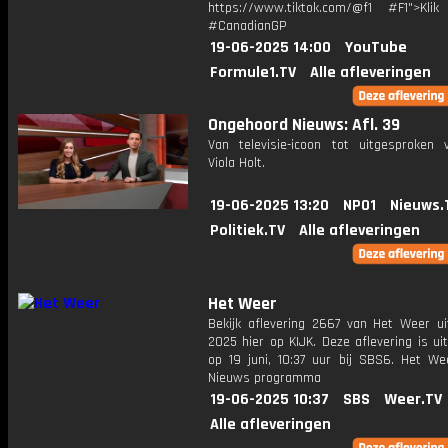
https://www.tiktok.com/@f1 #F1">Klik
#CanadianGP
19-06-2025 14:00
YouTube
Formule1.TV
Alle afleveringen
Ongehoord Nieuws: Afl. 39
Van televisie-icoon tot uitgesproken vr
Viola Holt.
19-06-2025 13:20
NPO1
Nieuws.
Politiek.TV
Alle afleveringen
Het Weer
Bekijk aflevering 2667 van Het Weer ui
2025 hier op KIJK. Deze aflevering is u
op 19 juni, 10:37 uur bij SBS6. Het We
Nieuws programma
19-06-2025 10:37
SBS
Weer.TV
Alle afleveringen