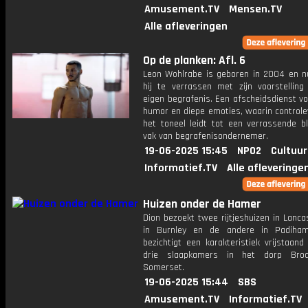
Amusement.TV
Mensen.TV
Alle afleveringen
Op de planken: Afl. 6
Leon Wohlrabe is geboren in 2004 en n
hij te verrassen met zijn voorstelling 
eigen begrafenis. Een afscheidsdienst v
humor en diepe emoties, waarin controle
het toneel leidt tot een verrassende bl
vak van begrafenisondernemer.
19-06-2025 15:45
NPO2
Cultuur
Informatief.TV
Alle afleveringe
Huizen onder de Hamer
Dion bezoekt twee rijtjeshuizen in Lanca
in Burnley en de andere in Padiha
bezichtigt een ​​karakteristiek vrijstaan
drie slaapkamers in het dorp Bro
Somerset.
19-06-2025 15:44
SBS
Amusement.TV
Informatief.TV