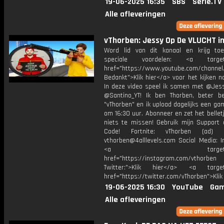
19-06-2025 16:35
SBS
Serie.TV
Alle afleveringen
vThorben: Jessy Op De VLUCHT in
Word lid van dit kanaal en krijg to
speciale voordelen: <a target=
href="https://www.youtube.com/channel
Bedankt">Klik hier</a> voor het kijken naa
In deze video speel ik samen met @Jess
@Santino_YT! Ik ben Thorben, beter b
"vThorben" en ik upload dagelijks een ga
om 16:30 uur. Abonneer en zet het belle
niets te missen! Gebruik mijn Support 
Code! Fortnite: vThorben (ad) B
vthorben@4alllevels.com Social Media: I
<a target="_bl
href="https://instagram.com/vthorben
Twitter:">Klik hier</a> <a target=
href="https://twitter.com/vThorben">Klik
19-06-2025 16:30
YouTube
Gam
Alle afleveringen