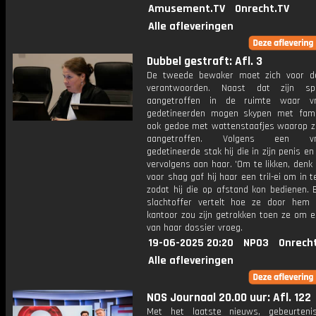
Amusement.TV
Onrecht.TV
Alle afleveringen
Dubbel gestraft: Afl. 3
De tweede bewaker moet zich voor d
verantwoorden. Naast dat zijn s
aangetroffen in de ruimte waar vro
gedetineerden mogen skypen met famil
ook gedoe met wattenstaafjes waarop zi
aangetroffen. Volgens een vrou
gedetineerde stak hij die in zijn penis en 
vervolgens aan haar. 'Om te likken, denk ik
voor shag gaf hij haar een tril-ei om in 
zodat hij die op afstand kon bedienen. 
slachtoffer vertelt hoe ze door hem
kantoor zou zijn getrokken toen ze om e
van haar dossier vroeg.
19-06-2025 20:20
NPO3
Onrech
Alle afleveringen
NOS Journaal 20.00 uur: Afl. 122
Met het laatste nieuws, gebeurteni