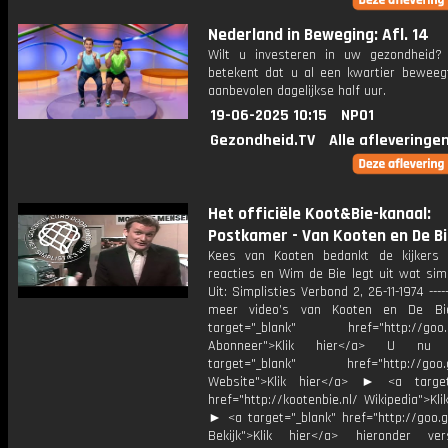
Nederland in Beweging: Afl. 14
Wilt u investeren in uw gezondheid
betekent dat u al een kwartier beweeg
aanbevolen dagelijkse half uur.
19-06-2025 10:15
NPO1
Gezondheid.TV
Alle afleveringe
Het officiële Koot&Bie-kanaal:
Postkamer - Van Kooten en De B
Kees van Kooten bedankt de kijkers
reacties en Wim de Bie legt uit wat sim
Uit: Simplisties Verbond 2, 26-11-1974 -----
meer video’s van Kooten en De 
target="_blank" href="http://goo.g
Abonneer">Klik hier</a> U 
target="_blank" href="http://goo.g
Website">Klik hier</a> ► <a target
href="http://kootenbie.nl/ Wikipedia">Kli
► <a target="_blank" href="http://goo.
Bekijk">Klik hier</a> hieronder vers