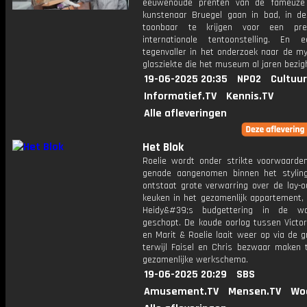
eeuwenoude prenten van de fameuze
kunstenaar Bruegel gaan in bad, in d
toonbaar te krijgen voor een prest
internationale tentoonstelling. En 
tegenvaller in het onderzoek naar de my
glasziekte die het museum al jaren bezig
19-06-2025 20:35
NPO2
Cultuur
Informatief.TV
Kennis.TV
Alle afleveringen
Het Blok
Roelie wordt onder strikte voorwaarde
genade aangenomen binnen het stylin
ontstaat grote verwarring over de lay-o
keuken in het gezamenlijk appartement,
Heidy&#39;s budgettering in de w
geschopt. De koude oorlog tussen Victo
en Marit & Roelie laait weer op via de 
terwijl Faisel en Chris bezwaar maken 
gezamenlijke werkschema.
19-06-2025 20:29
SBS
Amusement.TV
Mensen.TV
Wo