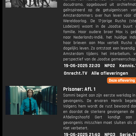
docudrama, opgebouwd uit archiefmate
geïnspireerd op de getuigenissen v
Amsterdammers over hun leven vóór 
Wereldoorlog. De 17-jarige Rusha (st
Lodeizen) woont in de Joodse buurt
familie. Haar oudere broer Max is ge
naar Nederlands-Indië, het huidige Indo
haar brieven aan Max vertelt Rusha 
dagelijks leven. Zo ontstaat een levendig
Amsterdam tijdens het interbellum, v
perspectief van de Joodse gemeenschap
19-06-2025 22:20
NPO2
Kennis.
Onrecht.TV
Alle afleveringen
Prisoner: Afl. 1
Sammi begint aan zijn eerste werkdag in
gevangenis. De ervaren Henrik begel
Volgens hem wordt de rust bewaard dank
en doordat de sterkere gevangenen de b
Afdelingshoofd Gert kondigt aa
gevangenis misschien moet sluiten als d
niet verbetert.
19-06-2025 21:40
NPO3
Serie.T