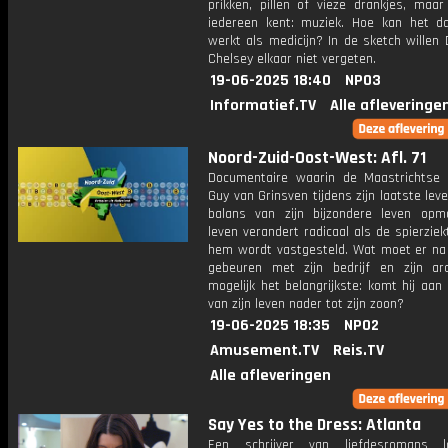
prikken, pillen of vieze drankjes, maar
iedereen kent: muziek. Hoe kan het d
werkt als medicijn? In de sketch willen
Chelsey elkaar niet vergeten.
19-06-2025 18:40
NPO3
Informatief.TV
Alle afleveringe
Noord-Zuid-Oost-West: Afl. 71
Documentaire waarin de Maastrichtse 
Guy van Grinsven tijdens zijn laatste lev
balans van zijn bijzondere leven opm
leven verandert radicaal als de spierziek
hem wordt vastgesteld. Wat moet er na 
gebeuren met zijn bedrijf en zijn ar
mogelijk het belangrijkste: komt hij aan
van zijn leven nader tot zijn zoon?
19-06-2025 18:35
NPO2
Amusement.TV
Reis.TV
Alle afleveringen
Say Yes to the Dress: Atlanta
Een schrijver van liefdesromans l