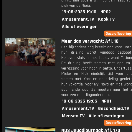
drinkt een stoere wijn op de meest ro
plek van de Rioja.
19-06-2025 19:10
NPO2
Amusement.TV
Kook.TV
Alle afleveringen
Meer dan verwacht: Afl. 10
Een bijzondere dag breekt aan voor Cora 
hun drieling wordt vandaag gedoopt
Hellevoetsluis is het feest, want Tatiana
De drieling heeft samen met opa en
verrassing voor haar in petto. Ondertus
Mieke en Nick eindelijk tijd voor ont
samen met Yara en de drieling geniet
hun vakantie. Voor Ivy, Nova en Mae wor
spannende dag. Ze moeten naar het z
voor een meerlingonderzoek.
19-06-2025 19:05
NPO1
Amusement.TV
Gezondheid.TV
Mensen.TV
Alle afleveringen
NOS Jeugdjournaal: Afl. 170