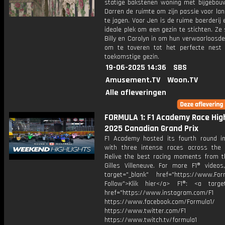
statige bakstenen woning met bijgebou
Darren de ruimte om zijn passie voor la
te jagen. Voor Jen is de ruime boerderij 
ideale plek om een gezin te stichten. Ze
Billy en Carolyn in om hun verwaarloosde
om te toveren tot het perfecte nest
toekomstige gezin.
19-06-2025 14:36
SBS
Amusement.TV
Woon.TV
Alle afleveringen
FORMULA 1: F1 Academy Race High
2025 Canadian Grand Prix
F1 Academy hosted its fourth round i
with three intense races across the
Relive the best racing moments from th
Gilles Villeneuve. For more F1® videos,
target="_blank" href="https://www.For
Follow">Klik hier</a> F1®: <a target
href="https://www.instagram.com/F1
https://www.facebook.com/Formula1/
https://www.twitter.com/F1
https://www.twitch.tv/formula1