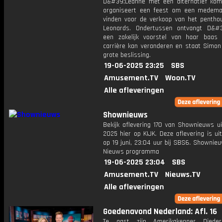
D&#39;Leanne met een alternatief kom
organiseert een feest om een medema
vinden voor de verkoop van het penthou
Leonards. Ondertussen ontvangt D&#
een zakelijk voorstel van haar baas
carrière kan veranderen en staat Simon
grote beslissing.
19-06-2025 23:25
SBS
Amusement.TV
Woon.TV
Alle afleveringen
Shownieuws
Bekijk aflevering 170 van Shownieuws ui
2025 hier op KIJK. Deze aflevering is u
op 19 juni, 23:04 uur bij SBS6. Shownie
Nieuws programma
19-06-2025 23:04
SBS
Amusement.TV
Nieuws.TV
Alle afleveringen
Goedenavond Nederland: Afl. 16
Te gast zijn Amerikakenner Diederi