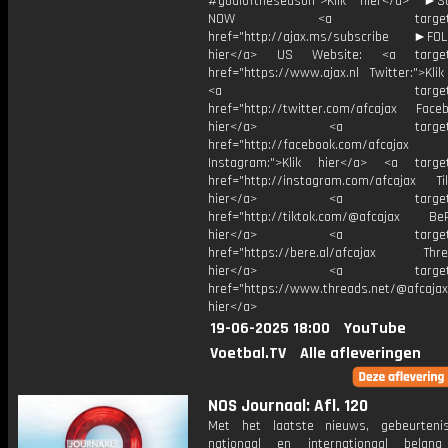
#goaloftheseason">Klik hier</a> ►S
NOW <a target="_b
href="http://ajax.ms/subscribe ►FOL
hier</a> US Website: <a target=
href="https://www.ajax.nl Twitter:">Kli
<a target="_bl
href="http://twitter.com/afcajax Facebo
hier</a> <a target="_
href="http://facebook.com/afcajax
Instagram:">Klik hier</a> <a target
href="http://instagram.com/afcajax TikT
hier</a> <a target="_
href="http://tiktok.com/@afcajax BeRe
hier</a> <a target="_
href="https://bere.al/afcajax Threa
hier</a> <a target="_
href="https://www.threads.net/@afcajax
hier</a>
19-06-2025 18:00
YouTube
Voetbal.TV
Alle afleveringen
NOS Journaal: Afl. 120
Met het laatste nieuws, gebeurteni
nationaal en internationaal bela