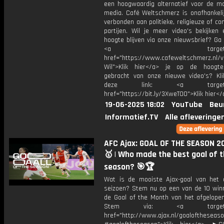
een hoogwaardig alternatief voor de m
media. Café Weltschmerz is onafhankelij
verbonden aan politieke, religieuze of c
partijen. Wil je meer video's bekijken
hoogte blijven via onze nieuwsbrief? Ga
<a target="_bl
href="https://www.cafeweltschmerz.nl/v
Wil">Klik hier</a> je op de hoogt
gebracht van onze nieuwe video's? Kl
deze link: <a target="_
href="https://bit.ly/3XweTO0">Klik hier</
19-06-2025 18:02
YouTube
Beu
Informatief.TV
Alle afleveringe
AFC Ajax: GOAL OF THE SEASON 2
🥇 | Who made the best goal of 
season? 🎯🏆
Wat is de mooiste Ajax-goal van het 
seizoen? Stem nu op een van de 10 win
de Goal of the Month van het afgelopen
Stem via: <a target="_
href="http://www.ajax.nl/goaloftheseas