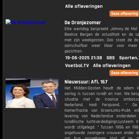
Alle afleveringen
De Oranjezomer
Elke werkdag bespreekt Johnny de Mol 
Beekse Bergen de actualiteit en de s
met zijn weekgasten. Ook staat de de 
aanschuifbar weer klaar voor meer
gezichten.
19-06-2025 21:38
SBS
Sporten.
Voetbal.TV
Alle afleveringen
Nieuwsuur: Afl. 167
Het Midden-Oosten houdt de adem i
oorlog is tussen Israël en Iran. We bes
situatie met de Iraanse ambass
Nederland, Hadi Farajvand. * D
Kamerfractie van GroenLinks-PvdA w
levering van Nederlandse onderdelen
Israëlische luchtverdedigingssysteem 
wordt stilgelegd. * Tussen 1956 en 19
ongehuwde zwangere vrouwen onder d
om hun pasgeboren kind af te s