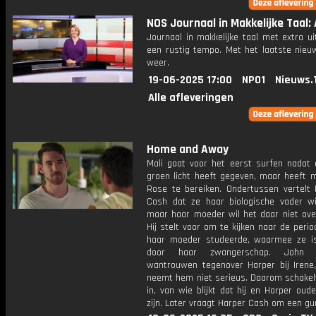
NOS Journaal in Makkelijke Taal: 
Journaal in makkelijke taal met extra ui
een rustig tempo. Met het laatste nieu
weer.
19-06-2025 17:00
NPO1
Nieuws.
Alle afleveringen
Home and Away
Mali gaat voor het eerst surfen nadat 
groen licht heeft gegeven, maar heeft 
Rose te bereiken. Ondertussen vertelt
Cash dat ze haar biologische vader wi
maar haar moeder wil het daar niet ove
Hij stelt voor om te kijken naar de peri
haar moeder studeerde, waarmee ze i
door haar zwangerschap. John u
wantrouwen tegenover Harper bij Irene,
neemt hem niet serieus. Daarom schakelt
in, van wie blijkt dat hij en Harper oud
zijn. Later vraagt Harper Cash om een gu