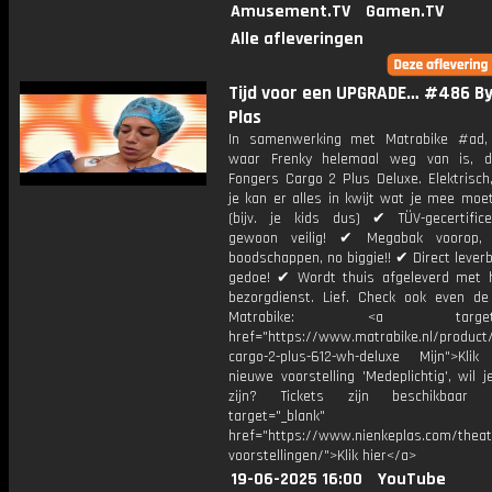
Amusement.TV
Gamen.TV
Alle afleveringen
Tijd voor een UPGRADE… #486 By
Plas
In samenwerking met Matrabike #ad,
waar Frenky helemaal weg van is, d
Fongers Cargo 2 Plus Deluxe. Elektrisch
je kan er alles in kwijt wat je mee moe
(bijv. je kids dus) ✔ TÜV-gecertific
gewoon veilig! ✔ Megabak voorop, k
boodschappen, no biggie!! ✔ Direct lever
gedoe! ✔ Wordt thuis afgeleverd met 
bezorgdienst. Lief. Check ook even de
Matrabike: <a target="_
href="https://www.matrabike.nl/product
cargo-2-plus-612-wh-deluxe Mijn">Klik
nieuwe voorstelling 'Medeplichtig', wil j
zijn? Tickets zijn beschikbaar
target="_blank"
href="https://www.nienkeplas.com/theat
voorstellingen/">Klik hier</a>
19-06-2025 16:00
YouTube