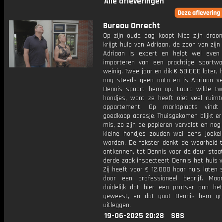
Alle afleveringen
Bureau Onrecht
Op zijn oude dag koopt Nico zijn droom
krijgt hulp van Adriaan, de zoon van zij
Adriaan is expert en helpt wel eve
importeren van een prachtige sportw
weinig. Twee jaar en dik € 50.000 later, 
nog steeds geen auto en is Adriaan v
Dennis spoort hem op. Laura wilde tw
hondjes, want ze heeft niet veel ruimt
appartement. Op marktplaats vind
goedkoop adresje. Thuisgekomen blijkt er
mis, zo zijn de papieren vervalst en nog
kleine hondjes zouden wel eens joeke
worden. De fokster denkt de waarheid 
ontkennen, tot Dennis voor de deur staa
derde zaak inspecteert Dennis het huis 
Zij heeft voor € 12.000 haar huis laten 
door een professioneel bedrijf. Ma
duidelijk dat hier een prutser aan he
geweest, en dat gaat Dennis hem gr
uitleggen.
19-06-2025 20:28
SBS