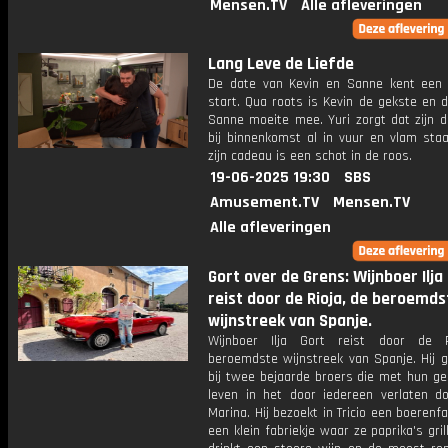
Mensen.TV
Alle afleveringen
Lang Leve de Liefde
De date van Kevin en Sanne kent een 
start. Qua roots is Kevin de gekste en 
Sanne moeite mee. Yuri zorgt dat zijn d
bij binnenkomst al in vuur en vlam staa
zijn cadeau is een schot in de roos.
19-06-2025 19:30
SBS
Amusement.TV
Mensen.TV
Alle afleveringen
Gort over de Grens: Wijnboer Ilja
reist door de Rioja, de beroemds
wijnstreek van Spanje.
Wijnboer Ilja Gort reist door de R
beroemdste wijnstreek van Spanje. Hij g
bij twee bejaarde broers die met hun ge
leven in het door iedereen verlaten d
Marina. Hij bezoekt in Tricio een boerenf
een klein fabriekje waar ze paprika's grill