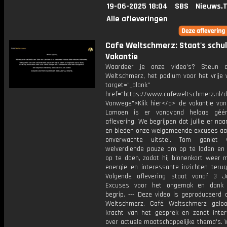
19-06-2025 18:04
SBS
Nieuws.
Alle afleveringen
Cafe Weltschmerz: Staat's schu
Vakantie
Waardeer je onze video's? Steun 
Weltschmerz, het podium voor het vrije 
target="_blank"
href="https://www.cafeweltschmerz.nl/
Vanwege">Klik hier</a> de vakantie va
Lamoen is er vanavond helaas géé
aflevering. We begrijpen dat jullie er naa
en bieden onze welgemeende excuses aan
onverwachte uitstel. Tom geniet
welverdiende pauze om op te laden en i
op te doen, zodat hij binnenkort weer m
energie en interessante inzichten terug
Volgende aflevering staat vanaf 3 Ju
Excuses voor het ongemak en dank
begrip. --- Deze video is geproduceerd 
Weltschmerz. Café Weltschmerz gelo
kracht van het gesprek en zendt inter
over actuele maatschappelijke thema's. 