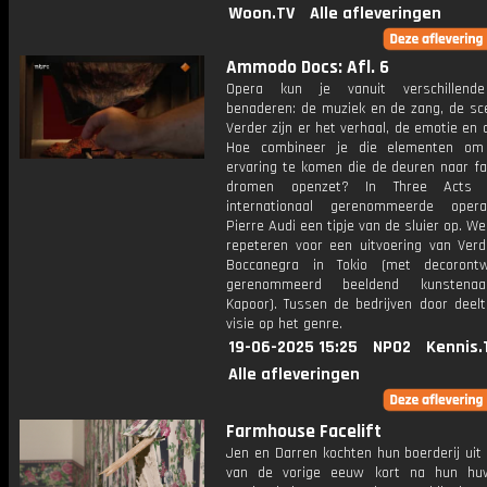
Woon.TV
Alle afleveringen
Ammodo Docs: Afl. 6
Opera kun je vanuit verschillend
benaderen: de muziek en de zang, de sce
Verder zijn er het verhaal, de emotie en 
Hoe combineer je die elementen om
ervaring te komen die de deuren naar fa
dromen openzet? In Three Acts 
internationaal gerenommeerde opera
Pierre Audi een tipje van de sluier op. W
repeteren voor een uitvoering van Verd
Boccanegra in Tokio (met decoront
gerenommeerd beeldend kunstena
Kapoor). Tussen de bedrijven door deelt
visie op het genre.
19-06-2025 15:25
NPO2
Kennis.
Alle afleveringen
Farmhouse Facelift
Jen en Darren kochten hun boerderij uit
van de vorige eeuw kort na hun huw