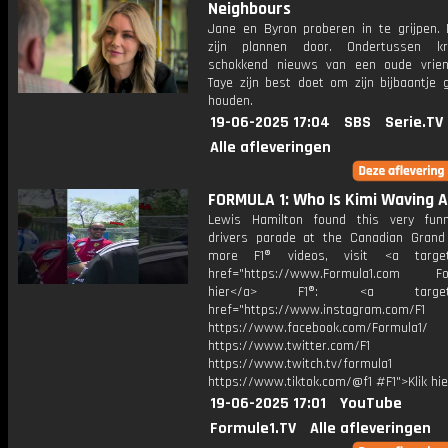
Neighbours
Jane en Byron proberen in te grijpen. 
zijn plannen door. Ondertussen kri
schokkend nieuws van een oude vriend
Taye zijn best doet om zijn bijbaantje 
houden.
19-06-2025 17:04
SBS
Serie.TV
Alle afleveringen
FORMULA 1: Who Is Kimi Waving A
Lewis Hamilton found this very fun
drivers parade at the Canadian Grand 
more F1® videos, visit <a target=
href="https://www.Formula1.com Fol
hier</a> F1®: <a target="_
href="https://www.instagram.com/F1
https://www.facebook.com/Formula1/
https://www.twitter.com/F1
https://www.twitch.tv/formula1
https://www.tiktok.com/@f1 #F1">Klik hi
19-06-2025 17:01
YouTube
Formule1.TV
Alle afleveringen