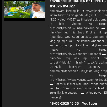
EnzoKnol: DE DAG NA HET FEEST…
#4326 #4327
Knolpower kledinglijn ➜ www.knolpowe
video bevat de volgende vlogs: 0:00 - V
13:20 - Vlog #4327 ▬ Ik speel ook games
je hier vinden: <a target="
href="http://bit.ly/EnzoKnolYoutube ▬ M
hier</a> naam is Enzo Knol en ik up
maandag, woensdag en zaterdag om 4
vlog op mijn YouTube kanaal Abonneer j
kanaal zodat je alles kan bekijken w
maak: <a target="_b
href="http://bit.ly/AbonneerEnzoKnol ▬ 
hier</a> mij ook op social me
target="_blank" href="https://enzo.kno
De">Klik hier</a> Bennies P
podimo.nl/debennies Bekijk de vlog afspe
<a target="_bl
href="https://www.youtube.com/@EnzoKn
▬ Enzo">Klik hier</a> Knol staat onder
van het Commissariaat voor de Media.
zakelijk@knolpower.nl ▬ #Knolpower Di
peace ✌
19-06-2025 16:05
YouTube