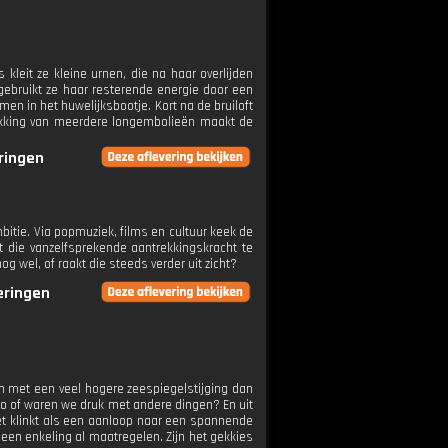
leit ze kleine urnen, die na haar overlijden
 gebruikt ze haar resterende energie door een
en in het huwelijksbootje. Kort na de bruiloft
dekking van meerdere longembolieën maakt de
eringen
bitie. Via popmuziek, films en cultuur keek de
t die vanzelfsprekende aantrekkingskracht te
 wel, of raakt die steeds verder uit zicht?
veringen
n met een veel hogere zeespiegelstijging dan
io of waren we druk met andere dingen? En uit
t klinkt als een aanloop naar een spannende
 een enkeling al maatregelen. Zijn het gekkies