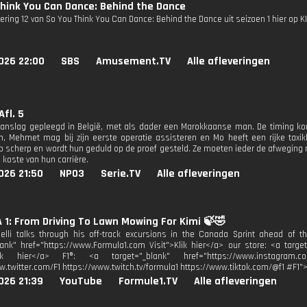
hink You Can Dance: Behind the Dance
vering 12 van So You Think You Can Dance: Behind the Dance uit seizoen 1 hier op KI
026 22:00
SBS
Amusement.TV
Alle afleveringen
Afl. 5
aanslag gepleegd in België, met als dader een Marokkaanse man. De timing kon n
m, Mehmet mag bij zijn eerste operatie assisteren en Mo heeft een rijke taxik
p scherp en wordt hun geduld op de proef gesteld. Ze moeten ieder de afweging m
 koste van hun carrière.
026 21:50
NPO3
Serie.TV
Alle afleveringen
1: From Driving To Lawn Mowing For Kimi 🍃🤣
elli talks through his off-track excursions in the Canada Sprint ahead of th
lank" href="https://www.Formula1.com Visit">Klik hier</a> our store: <a target
lik hier</a> F1®: <a target="_blank" href="https://www.instagram.co
w.twitter.com/F1 https://www.twitch.tv/formula1 https://www.tiktok.com/@f1 #F1
026 21:39
YouTube
Formule1.TV
Alle afleveringen