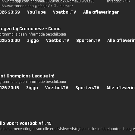
tps://whatsapp.com/channel/0029Va8aYxJ7dmeZ0IW2Xz2E Threads:
s://www.threads.net/@afcajax">Klik hier</a>
026 23:59
YouTube
Voetbal.TV
Alle afleveringen
regen bij Cremonese - Como
ogramma is geen informatie beschikbaar
026 23:30
Ziggo
Voetbal.TV
Sporten.TV
Alle aflever
at Champions League in!
ogramma is geen informatie beschikbaar
026 23:15
Ziggo
Voetbal.TV
Sporten.TV
Alle afleveri
io Sport Voetbal: Afl. 15
reide samenvattingen van alle eredivisiewedstrijden. Inclusief doelpunten, hoogt