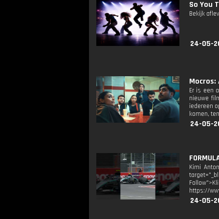
So You T
Bekijk afle
24-05-2
Mocros: 
Er is een 
nieuwe fil
iedereen o
komen, ten
24-05-2
FORMULA 
Kimi Anton
target="_b
Follow">K
https://ww
24-05-2