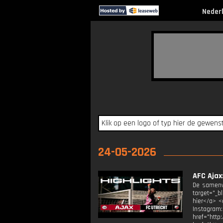
Neder
24-05-2026
AFC Ajax
De samenva
target="_b
hier</a> <
Instagram
href="