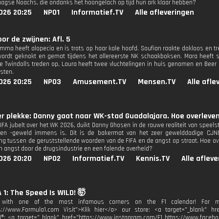
agse Noachs, die ondanks het hoongelach op tijd hun ark klaar hebben?
026 20:25
NPO1
Informatief.TV
Alle afleveringen
oor de zwijnen: Afl. 5
mma heeft alopecia en is trots op haar kale hoofd. Soufian raakte dakloos en t
 wordt geknokt en gemat tijdens het allereerste NK schaakboksen. Mara heeft 
e Twindolls treden op, Laura heeft twee vluchtelingen in huis genomen en Beer 
rsten.
026 20:25
NPO3
Amusement.TV
Mensen.TV
Alle afle
r plekke: Danny gaat naar WK-stad Guadalajara. Hoe overleve
 FIFA jubelt over het WK 2026, duikt Danny Ghosen in de rauwe realiteit van speel
 en -geweld immens is. Dit is de bakermat van het zeer gewelddadige CJNG
ing tussen de geruststellende woorden van de FIFA en de angst op straat. Hoe ov
en angst door de drugsindustrie en een falende overheid?
026 20:20
NPO2
Informatief.TV
Kennis.TV
Alle aflev
1: The Speed Is WILD! 🤯
with one of the most infamous corners on the F1 calendar! For more
s://www.Formula1.com Visit">Klik hier</a> our store: <a target="_blank" href
1®: <a target="_blank" href="https://www.instagram.com/F1 https://www.facebo