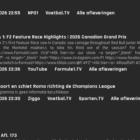
026 22:55
NPO1
Voetbal.TV
Alle afleveringen
1: F2 Feature Race Highlights | 2026 Canadian Grand Prix
 2's first Feature Race saw in Canada saw carnage throughout! Red Bull junior Nik
e the Montréal madness to take his third win of the season? For mor
s://www.Formula1.com Visit">Klik hier</a> our store: <a target="_blank" href
1®: <a target="_blank" href="https://www.instagram.com/F1 https://www.facebo
w.twitch.tv/formula1 https://www.tiktok.com/@f1 #F2">Klik hier</a> #RoadToF1 
026 22:36
YouTube
Formule1.TV
Alle afleveringen
coort en schiet Roma richting de Champions League
ogramma is geen informatie beschikbaar
026 22:30
Ziggo
Voetbal.TV
Sporten.TV
Alle afleveri
Afl. 173