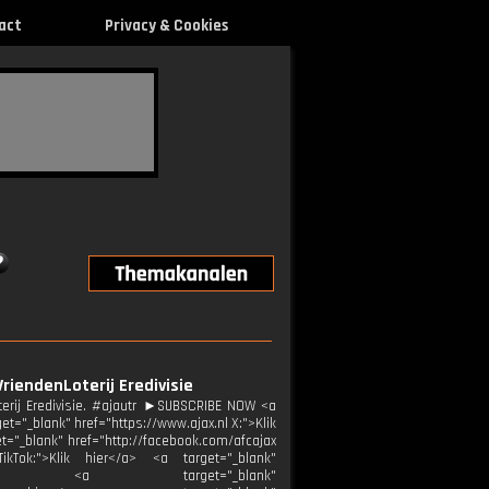
act
Privacy & Cookies
VriendenLoterij Eredivisie
terij Eredivisie. #ajautr ►SUBSCRIBE NOW <a
t="_blank" href="https://www.ajax.nl X:">Klik
et="_blank" href="http://facebook.com/afcajax
TikTok:">Klik hier</a> <a target="_blank"
ier</a> <a target="_blank"