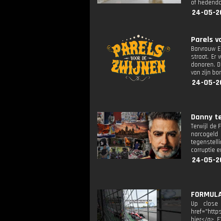
of hedenda
24-05-2
Parels v
Barvrouw E
straat. Er
donoren. D
van zijn bo
24-05-2
Danny te
Terwijl de
narcogeld
tegenstell
corruptie 
24-05-2
FORMULA 
Up close 
href="http
hier</a> F