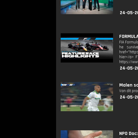
24-05-2
FORMULA 
FIA Formula
he surviv
href="http
hier</a> F
https://ww
24-05-2
Malen s
Van dit pr
24-05-2
NPO Doc: 