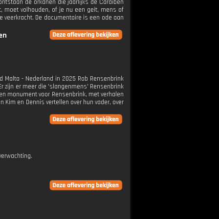
ontstaan de orkanen die jaarlijks de Caraïben
ft, moet volhouden, of je nu een geit, mens of
e veerkracht. De documentaire is een ode aan
en
jd Malta - Nederland in 2025 Rob Rensenbrink
Er zijn er meer die 'slangenmens' Rensenbrink
 een monument voor Rensenbrink, met verhalen
 Kim en Dennis vertellen over hun vader, over
verwachting.