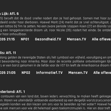
 Lijk: Afl. 6
25) beseft dat de dood sneller nadert dan ze had gehoopt. Samen met haar zus k
deeld onder haar dierbaren. Hoewel Marit (24) merkt dat ze snel achteruitgaat,
en tattoo bij Tim te zetten. Na een zware periode stappen Koen (27) en Bionda sam
g een langgekoesterde droom uit. Voor Nicole (35) nadert het einde. De ont
oor haar onhoudbaar.
026 21:15
NPO1
Gezondheid.TV
Mensen.TV
Alle aflev
s: Afl. 11
alang gelden de Verenigde Staten als hét symbool van vrijheid, vooruitgang en am
 bewondering naar Amerika. Maar door de recente politieke ontwikkelingen lijk
s er een barst gekomen in de liefde voor de VS? En leeft de Amerikaanse droom nog
026 21:05
NPO2
Informatief.TV
Mensen.TV
Alle afle
derland: Afl. 1
 contouren van een land dat, boven ieders verwachting, te maken heeft gekrege
en. Waren we uiteindelijk voldoende voorbereid op een dergelijk worstcasescenar
tegieën konden we dan kiezen om ons voor te bereiden op het water? Hoewel he
n we ook mensen voor wie dit helemaal geen toekomstmuziek is. Hier en daar treft