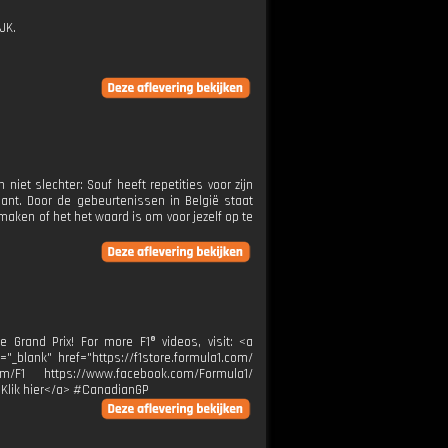
JK.
iet slechter: Souf heeft repetities voor zijn
lant. Door de gebeurtenissen in België staat
aken of het het waard is om voor jezelf op te
e Grand Prix! For more F1® videos, visit: <a
="_blank" href="https://f1store.formula1.com/
m/F1 https://www.facebook.com/Formula1/
">Klik hier</a> #CanadianGP