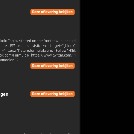
ola Tsolov started on the front row, but could
e F1® videos, visit: <a target="_blank"
="https://f1store.formula1.com/ Follow">Klik
ok.com/Formula1/ https://www.twitter.com/F1
#CanadianGP
ngen