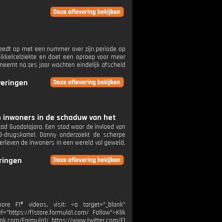
reedt op met een nummer over zijn periode op
sikkelcelziekte en doet een oproep voor meer
neemt na zes jaar wachten eindelijk afscheid
veringen
n inwoners in de schaduw van het
stad Guadalajara. Een stad waar de invloed van
-drugskartel. Danny onderzoekt de scherpe
erleven de inwoners in een wereld vol geweld,
eringen
 F1® videos, visit: <a target="_blank"
="https://f1store.formula1.com/ Follow">Klik
ok.com/Formula1/ https://www.twitter.com/F1