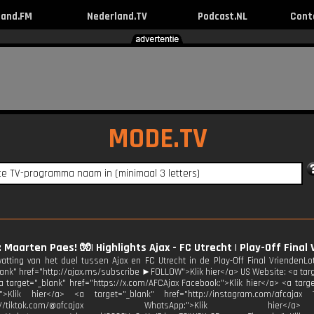
land.FM
Nederland.TV
Podcast.NL
Cont
MODE.TV
: Maarten Paes! 🧤| Highlights Ajax - FC Utrecht | Play-Off Final 
tting van het duel tussen Ajax en FC Utrecht in de Play-Off Final VriendenLo
lank" href="http://ajax.ms/subscribe ►FOLLOW">Klik hier</a> US Website: <a targe
a target="_blank" href="https://x.com/AFCAjax Facebook:">Klik hier</a> <a targ
:">Klik hier</a> <a target="_blank" href="http://instagram.com/afcajax 
http://tiktok.com/@afcajax WhatsApp:">Klik h