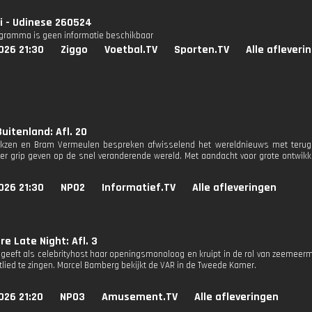
i - Udinese 260524
ogramma is geen informatie beschikbaar
026 21:30
Ziggo
Voetbal.TV
Sporten.TV
Alle afleveri
uitenland: Afl. 20
rkzen en Bram Vermeulen bespreken afwisselend het wereldnieuws met terugk
r grip geven op de snel veranderende wereld. Met aandacht voor grote ontwikke
026 21:30
NPO2
Informatief.TV
Alle afleveringen
re Late Night: Afl. 3
y geeft als celebrityhost haar openingsmonoloog en kruipt in de rol van zeeme
tlied te zingen. Marcel Bamberg bekijkt de VAR in de Tweede Kamer.
026 21:20
NPO3
Amusement.TV
Alle afleveringen