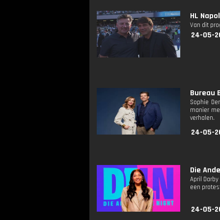
HL Napol
Van dit pr
24-05-2
Bureau B
Sophie De
manier mee
verhalen.
24-05-2
Die Ande
April Darb
een protes
24-05-2