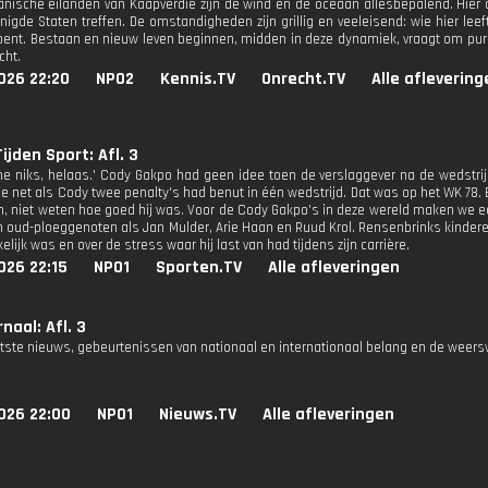
anische eilanden van Kaapverdië zijn de wind en de oceaan allesbepalend. Hier 
nigde Staten treffen. De omstandigheden zijn grillig en veeleisend: wie hier lee
bent. Bestaan en nieuw leven beginnen, midden in deze dynamiek, vraagt om pur
cht.
026 22:20
NPO2
Kennis.TV
Onrecht.TV
Alle aflevering
ijden Sport: Afl. 3
me niks, helaas.' Cody Gakpo had geen idee toen de verslaggever na de wedstri
e net als Cody twee penalty's had benut in één wedstrijd. Dat was op het WK 78. 
n, niet weten hoe goed hij was. Voor de Cody Gakpo's in deze wereld maken we
n oud-ploeggenoten als Jan Mulder, Arie Haan en Ruud Krol. Rensenbrinks kinderen
kelijk was en over de stress waar hij last van had tijdens zijn carrière.
026 22:15
NPO1
Sporten.TV
Alle afleveringen
naal: Afl. 3
atste nieuws, gebeurtenissen van nationaal en internationaal belang en de weers
026 22:00
NPO1
Nieuws.TV
Alle afleveringen