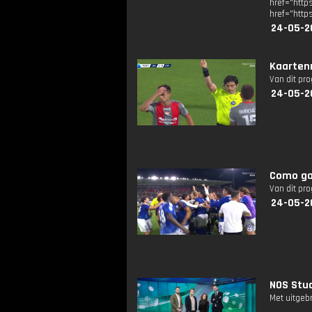
href="ht
href="http
24-05-2
Kaarten
Van dit pr
24-05-2
Como ga
Van dit pr
24-05-2
NOS Stud
Met uitgeb