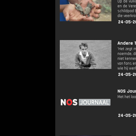
Op de vulk
en de Vere
schildpad 
die veerkra
24-05-2
Andere T
'Het zegt 
noemde, di
niet kenne
van fans e
wie hij wer
24-05-2
NOS Jour
Met het la
24-05-2