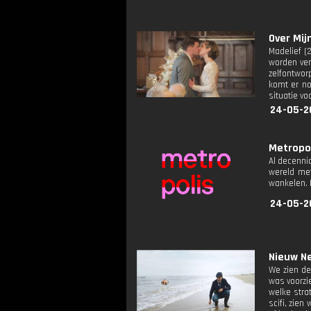
Over Mijn
Madelief (
worden ver
zelfontworp
komt er no
situatie v
24-05-2
Metropoli
Al decenni
wereld met
wankelen. I
24-05-2
Nieuw Ne
We zien de
was voorzi
welke stra
scifi, zie