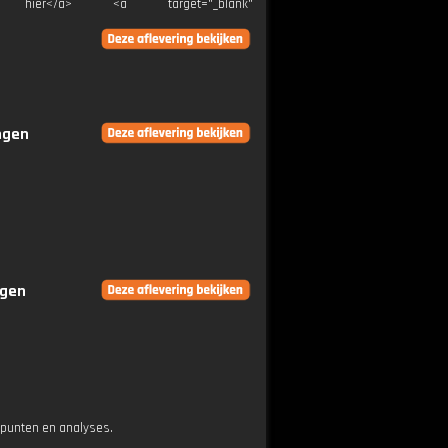
">Klik hier</a> <a target="_blank"
ingen
ngen
epunten en analyses.