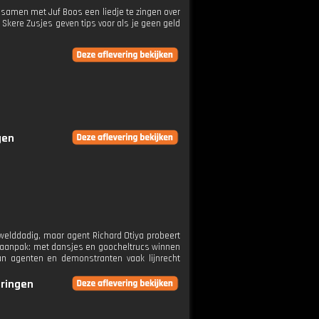
m samen met Juf Boos een liedje te zingen over
kere Zusjes geven tips voor als je geen geld
gen
gewelddadig, maar agent Richard Otiya probeert
re aanpak: met dansjes en goocheltrucs winnen
aan agenten en demonstranten vaak lijnrecht
eringen