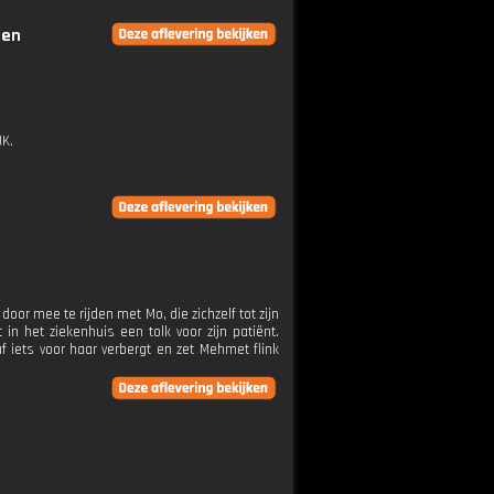
gen
JK.
or mee te rijden met Mo, die zichzelf tot zijn
n het ziekenhuis een tolk voor zijn patiënt.
 iets voor haar verbergt en zet Mehmet flink