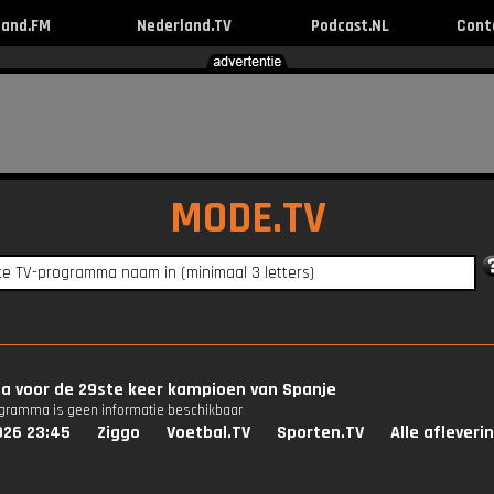
land.FM
Nederland.TV
Podcast.NL
Cont
MODE.TV
a voor de 29ste keer kampioen van Spanje
ogramma is geen informatie beschikbaar
026 23:45
Ziggo
Voetbal.TV
Sporten.TV
Alle afleveri