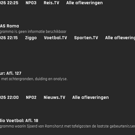
026 22:25
NPO3
Reis.TV
Alle afleveringen
 AS Roma
ogramma is geen informatie beschikbaar
26 22:15
Ziggo
Voetbal.TV
Sporten.TV
Alle afleveri
r: Afl. 127
 met achtergronden, duiding en analyse.
026 22:00
NPO2
Nieuws.TV
Alle afleveringen
io Voetbal: Afl. 18
gramma waarin Sjoerd van Ramshorst met tafelgasten de laatste gebeurtenissen