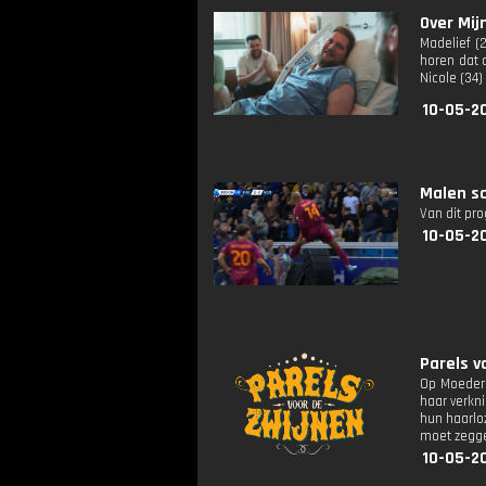
Over Mijn
Madelief (2
horen dat 
Nicole (34
10-05-2
Malen sc
Van dit pr
10-05-2
Parels v
Op Moederd
haar verkn
hun haarloz
moet zegge
10-05-2