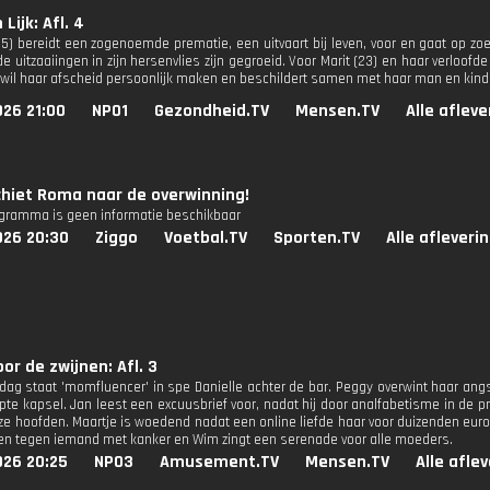
 Lijk: Afl. 4
5) bereidt een zogenoemde prematie, een uitvaart bij leven, voor en gaat op zoek 
de uitzaaiingen in zijn hersenvlies zijn gegroeid. Voor Marit (23) en haar verloo
) wil haar afscheid persoonlijk maken en beschildert samen met haar man en kinde
026 21:00
NPO1
Gezondheid.TV
Mensen.TV
Alle aflev
hiet Roma naar de overwinning!
ogramma is geen informatie beschikbaar
026 20:30
Ziggo
Voetbal.TV
Sporten.TV
Alle afleveri
oor de zwijnen: Afl. 3
ag staat 'momfluencer' in spe Danielle achter de bar. Peggy overwint haar angs
ipte kapsel. Jan leest een excuusbrief voor, nadat hij door analfabetisme in de 
e hoofden. Maartje is woedend nadat een online liefde haar voor duizenden euro's 
n tegen iemand met kanker en Wim zingt een serenade voor alle moeders.
026 20:25
NPO3
Amusement.TV
Mensen.TV
Alle afle