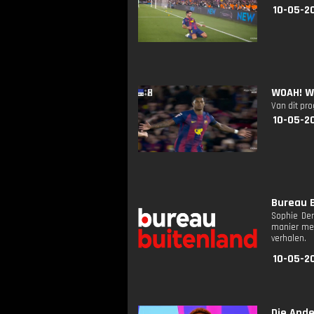
10-05-2
WOAH! W
Van dit pr
10-05-2
Bureau B
Sophie De
manier mee
verhalen.
10-05-20
Die Ande