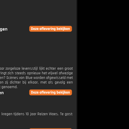
ngen
ar zorgeloze levensstijl lijkt echter een groot
ingt zich steeds opnieuw het vrijwel afwezige
breken? Scènes van Blue worden afgewisseld met
 zij dichter bij elkaar, met als gevolg een
dt genoemd.
en
 kregen tijdens 10 jaar Reizen Waes. Te gast: