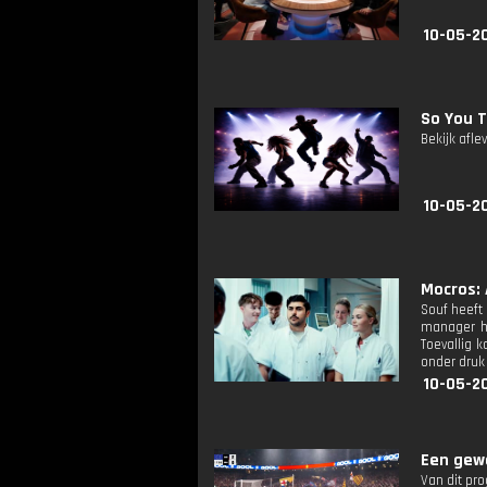
10-05-2
So You T
Bekijk afle
10-05-2
Mocros: 
Souf heeft
manager he
Toevallig 
onder druk
10-05-2
Een gewe
Van dit pr