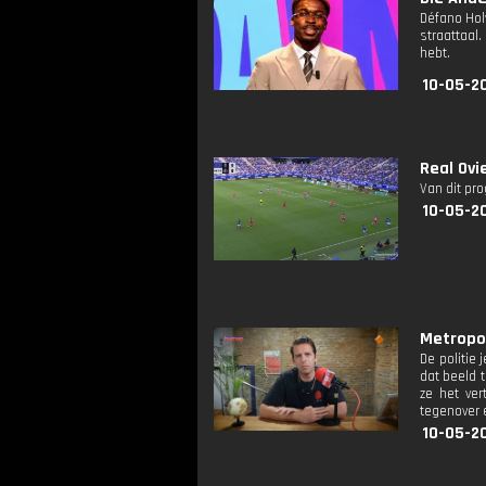
Défano Hol
straattaal
hebt.
10-05-20
Real Ovi
Van dit pr
10-05-20
Metropoli
De politie
dat beeld 
ze het ver
tegenover e
10-05-2