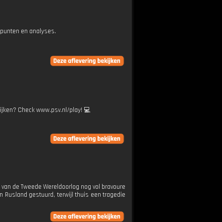
epunten en analyses.
ekijken? Check www.psv.nl/play! 💻
in van de Tweede Wereldoorlog nog vol bravoure
in Rusland gestuurd, terwijl thuis een tragedie