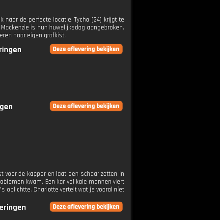
naar de perfecte locatie. Tycho (24) krijgt te
fde Mackenzie is hun huwelijksdag aangebroken.
ren haar eigen grafkist.
eringen
ngen
t voor de kapper en laat een schaar zetten in
problemen kwam. Een kar vol kale mannen viert
oplichtte. Charlotte vertelt wat je vooral níet
veringen