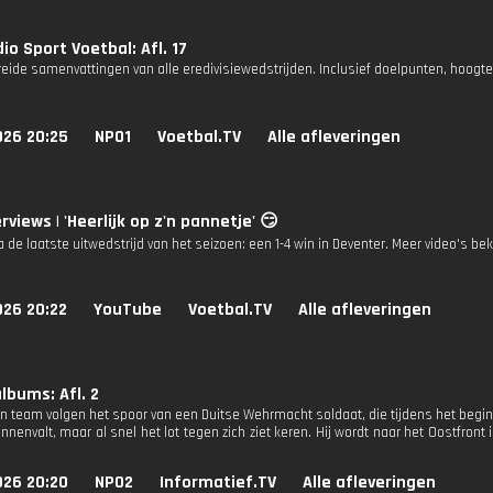
io Sport Voetbal: Afl. 17
reide samenvattingen van alle eredivisiewedstrijden. Inclusief doelpunten, hoogt
026 20:25
NPO1
Voetbal.TV
Alle afleveringen
rviews | 'Heerlijk op z'n pannetje' 😏
 de laatste uitwedstrijd van het seizoen: een 1-4 win in Deventer. Meer video's b
026 20:22
YouTube
Voetbal.TV
Alle afleveringen
lbums: Afl. 2
zijn team volgen het spoor van een Duitse Wehrmacht soldaat, die tijdens het beg
nnenvalt, maar al snel het lot tegen zich ziet keren. Hij wordt naar het Oostfront 
026 20:20
NPO2
Informatief.TV
Alle afleveringen