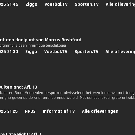
026 21:45
Ziggo
Voetbal.TV
Sporten.TV
Alle afleveri
at een doelpunt van Marcus Rashford
ogramma is geen informatie beschikbaar
026 21:30
Ziggo
Voetbal.TV
Sporten.TV
Alle afleveri
uitenland: Afl. 18
rkzen en Bram Vermeulen bespreken afwisselend het wereldnieuws met terugk
r grip geven op de snel veranderende wereld. Met aandacht voor grote ontwikke
26 21:25
NPO2
Informatief.TV
Alle afleveringen
re Late Night: Afl. 1