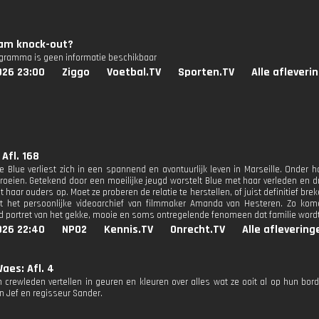
ham knock-out?
ogramma is geen informatie beschikbaar
026 23:00
Ziggo
Voetbal.TV
Sporten.TV
Alle afleveri
 Afl. 168
e Blue verliest zich in een spannend en avontuurlijk leven in Marseille. Onder ha
roeien. Getekend door een moeilijke jeugd worstelt Blue met haar verleden en dr
t haar ouders op. Moet ze proberen de relatie te herstellen, of juist definitief 
t het persoonlijke videoarchief van filmmaker Amanda van Hesteren. Zo komen
d portret van het gekke, mooie en soms ontregelende fenomeen dat familie wor
026 22:40
NPO2
Kennis.TV
Onrecht.TV
Alle aflevering
aes: Afl. 4
n crewleden vertellen in geuren en kleuren over alles wat ze ooit al op hun bord
Jef en regisseur Sander.