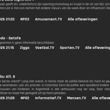
wijn geeft als celebrityhost zijn openingsmonoloog en kruipt in de rol van Gijs o
. Hassan & Hassan nemen het andere nieuws van de week door en influencers De S
26 21:20
NPO3
Amusement.TV
Alle afleveringen
edo - Getafe
ogramma is geen informatie beschikbaar
26 21:15
Ziggo
Voetbal.TV
Sporten.TV
Alle afleverin
s: Afl. 9
 je beste vriend? Lang niet overal. In Kenia staat de politie bekend als hard en 
te veranderen, ook als priester. In Colombia kiest de politie een opvallend ande
trouwen van kinderen. In Argentinië is dat vertrouwen nog ver weg. Daar st
lkaar en loopt het geregeld uit op hard optreden.
026 21:05
NPO2
Informatief.TV
Mensen.TV
Alle aflev