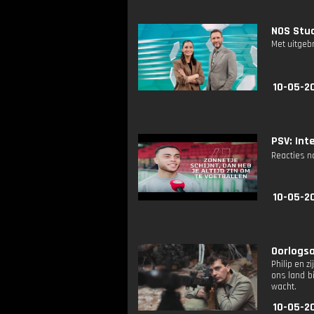
NOS Stud
Met uitgeb
10-05-2
PSV: Inte
Reacties na
10-05-2
Oorlogsa
Philip en 
ons land bi
wacht.
10-05-2