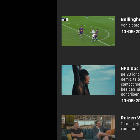
Belling
Van dit pr
10-05-2
NPO Doc:
De 23-jarig
gemis te b
contact me
beelden ui
aangrijpen
10-05-2
Reizen W
Tom en zij
cameraman 