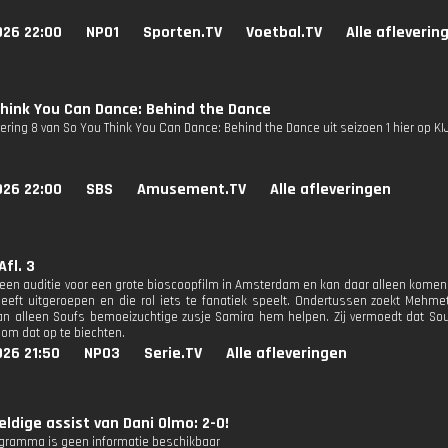
026 22:00
NPO1
Sporten.TV
Voetbal.TV
Alle afleverin
hink You Can Dance: Behind the Dance
vering 8 van So You Think You Can Dance: Behind the Dance uit seizoen 1 hier op KI
026 22:00
SBS
Amusement.TV
Alle afleveringen
Afl. 3
 een auditie voor een grote bioscoopfilm in Amsterdam en kan daar alleen komen do
eft uitgeroepen en die rol iets te fanatiek speelt. Ondertussen zoekt Mehmet i
kan alleen Soufs bemoeizuchtige zusje Samira hem helpen. Zij vermoedt dat Souf
 om dat op te biechten.
026 21:50
NPO3
Serie.TV
Alle afleveringen
ldige assist van Dani Olmo: 2-0!
ogramma is geen informatie beschikbaar