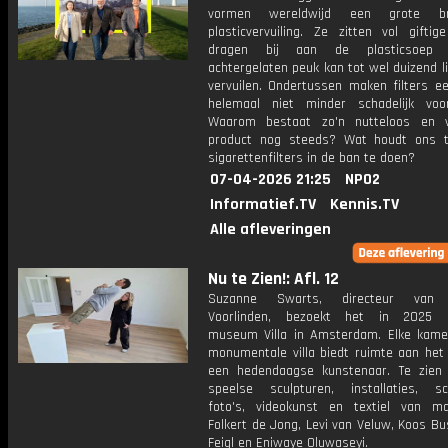
vormen wereldwijd een grote b
plasticvervuiling. Ze zitten vol giftig
dragen bij aan de plasticsoep
achtergelaten peuk kan tot wel duizend l
vervuilen. Ondertussen maken filters ee
helemaal niet minder schadelijk voo
Waarom bestaat zo'n nutteloos en v
product nog steeds? Wat houdt ons 
sigarettenfilters in de ban te doen?
07-04-2026 21:25
NPO2
Informatief.TV
Kennis.TV
Alle afleveringen
Nu te Zien!: Afl. 12
Suzanne Swarts, directeur van
Voorlinden, bezoekt het in 2025 
museum Villa in Amsterdam. Elke kame
monumentale villa biedt ruimte aan het
een hedendaagse kunstenaar. Te zien 
speelse sculpturen, installaties, schi
foto's, videokunst en textiel van m
Folkert de Jong, Levi van Veluw, Koos Bu
Feigl en Eniwaye Oluwaseyi.