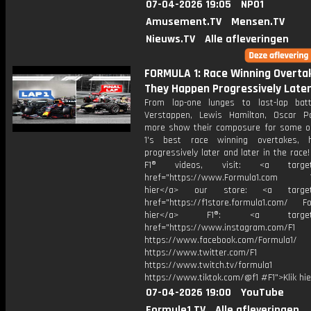
07-04-2026 19:05
NPO1
Amusement.TV
Mensen.TV
Nieuws.TV
Alle afleveringen
FORMULA 1: Race Winning Overta
They Happen Progressively Later
From lap-one lunges to last-lap bat
Verstappen, Lewis Hamilton, Oscar P
more show their composure for some o
1's best race winning overtakes, h
progressively later and later in the race
F1® videos, visit: <a target="
href="https://www.Formula1.com Vis
hier</a> our store: <a target=
href="https://f1store.formula1.com/ Fol
hier</a> F1®: <a target="_
href="https://www.instagram.com/F1
https://www.facebook.com/Formula1/
https://www.twitter.com/F1
https://www.twitch.tv/formula1
https://www.tiktok.com/@f1 #F1">Klik hi
07-04-2026 19:00
YouTube
Formule1.TV
Alle afleveringen