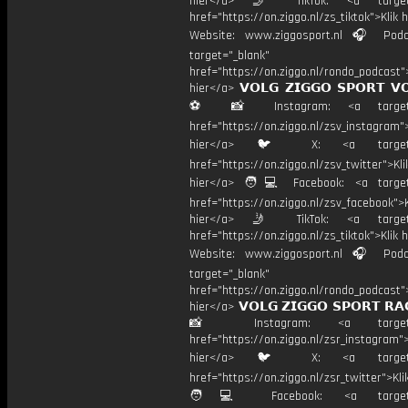
hier</a> 🤳 TikTok: <a target=
href="https://on.ziggo.nl/zs_tiktok">Klik h
Website: www.ziggosport.nl 🎧 Podc
target="_blank"
href="https://on.ziggo.nl/rondo_podcast">
hier</a> 𝗩𝗢𝗟𝗚 𝗭𝗜𝗚𝗚𝗢 𝗦𝗣𝗢𝗥𝗧 𝗩
⚽️ 📸 Instagram: <a target="
href="https://on.ziggo.nl/zsv_instagram">
hier</a> 🐦 X: <a target="
href="https://on.ziggo.nl/zsv_twitter">Kli
hier</a> 🧑💻 Facebook: <a target=
href="https://on.ziggo.nl/zsv_facebook">K
hier</a> 🤳 TikTok: <a target=
href="https://on.ziggo.nl/zs_tiktok">Klik h
Website: www.ziggosport.nl 🎧 Podc
target="_blank"
href="https://on.ziggo.nl/rondo_podcast">
hier</a> 𝗩𝗢𝗟𝗚 𝗭𝗜𝗚𝗚𝗢 𝗦𝗣𝗢𝗥𝗧 𝗥𝗔
📸 Instagram: <a target="_
href="https://on.ziggo.nl/zsr_instagram">
hier</a> 🐦 X: <a target="
href="https://on.ziggo.nl/zsr_twitter">Kli
🧑💻 Facebook: <a target="