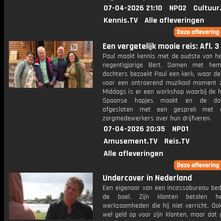
07-04-2026 21:10
NPO2
Cultuur
Kennis.TV
Alle afleveringen
Een vergetelijk mooie reis: Afl. 3
Paul maakt kennis met de oudste van het
negentigjarige Bert. Samen met hem
dochters bezoekt Paul een kerk, waar de
voor een ontroerend muzikaal moment z
Middags is er een workshop waarbij de h
Spaanse hapjes maakt en de da
afgesloten met een gesprek met 
zorgmedewerkers over hun drijfveren.
07-04-2026 20:35
NPO1
Amusement.TV
Reis.TV
Alle afleveringen
Undercover in Nederland
Een eigenaar van een incassobureau bedu
de boel. Zijn klanten betalen 
werkzaamheden die hij niet verricht. Ook
wel geld op voor zijn klanten, maar dat 