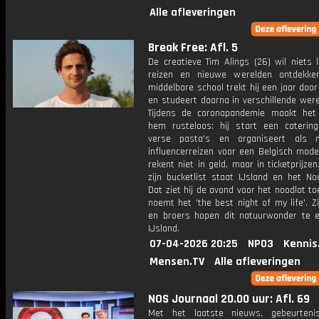
Alle afleveringen
Break Free: Afl. 5
De creatieve Tim Alings (26) wil niets 
reizen en nieuwe werelden ontdekke
middelbare school trekt hij een jaar door
en studeert daarna in verschillende wer
Tijdens de coronapandemie maakt het s
hem rusteloos: hij start een cateringb
verse pasta's en organiseert als m
influencerreizen voor een Belgisch mode
rekent niet in geld, maar in ticketprijze
zijn bucketlist staat IJsland en het Noo
Dat ziet hij de avond voor het noodlot toe
noemt het 'the best night of my life'. Z
en broers hopen dit natuurwonder te e
IJsland.
07-04-2026 20:25
NPO3
Kennis
Mensen.TV
Alle afleveringen
NOS Journaal 20.00 uur: Afl. 69
Met het laatste nieuws, gebeurteni