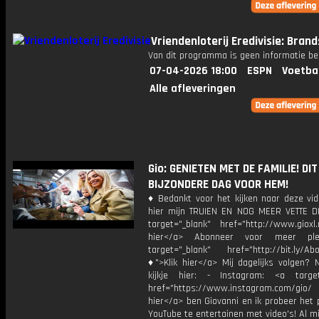
Vriendenloterij Eredivisie: Brand
Van dit programma is geen informatie be
07-04-2026 18:00
ESPN
Voetba
Alle afleveringen
Gio: GENIETEN MET DE FAMILIE! DIT
BIJZONDERE DAG VOOR HEM!
♦ Bedankt voor het kijken naar deze vid
hier mijn TRUIEN EN NOG MEER VETTE D
target="_blank" href="http://www.gioxl.
hier</a> Abonneer voor meer ple
target="_blank" href="http://bit.ly/Ab
♦">Klik hier</a> Mij dagelijks volgen?
kijkje hier: - Instagram: <a target
href="https://www.instagram.com/gio/
hier</a> ben Giovanni en ik probeer het 
YouTube te entertainen met video's! Al mi