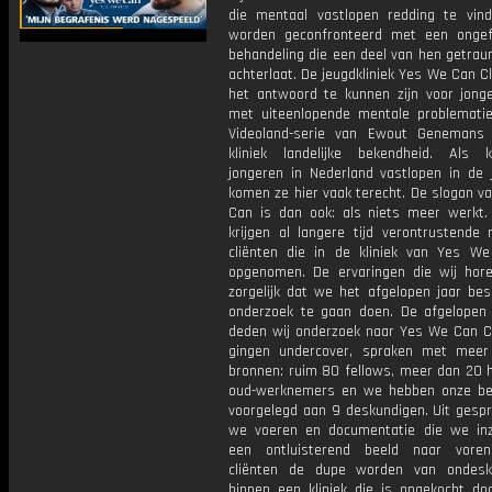
die mentaal vastlopen redding te vin
worden geconfronteerd met een onge
behandeling die een deel van hen getrau
achterlaat. De jeugdkliniek Yes We Can Cl
het antwoord te kunnen zijn voor jon
met uiteenlopende mentale problematie
Videoland-serie van Ewout Genemans 
kliniek landelijke bekendheid. Als 
jongeren in Nederland vastlopen in de 
komen ze hier vaak terecht. De slogan v
Can is dan ook: als niets meer werkt.
krijgen al langere tijd verontrustende 
cliënten die in de kliniek van Yes We
opgenomen. De ervaringen die wij hore
zorgelijk dat we het afgelopen jaar bes
onderzoek te gaan doen. De afgelope
deden wij onderzoek naar Yes We Can Cl
gingen undercover, spraken met mee
bronnen: ruim 80 fellows, meer dan 20 h
oud-werknemers en we hebben onze be
voorgelegd aan 9 deskundigen. Uit gespr
we voeren en documentatie die we in
een ontluisterend beeld naar voren
cliënten de dupe worden van ondesk
binnen een kliniek die is opgekocht doo