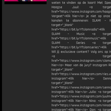
weten te vinden op de kaart! Met Spec
Haagse Juul: <a target="_
href="https://www.instagram.com/haags
Vergeet">Klik hier</a> je niet op onze
kanalen te abonneren: SLAM! – 
target="_blank"
href="https://bit.ly/YTslamradio">Klik
SLAM! – Music <a target="_
href="https://bit.ly/YTslammusic">Klik
SLAM! – Series <a target="
href="https://bit.ly/YTslamseries">Klik
Wil jij exclusieve content? Volg ons op 
<a target="_bl
href="https://www.instagram.com/slamoff
hier</a> Meer van de jury? Instagram Ri
target="_blank"
href="https://www.instagram.com/ries.v
Instagram">Klik hier</a> Se
target="_blank"
href="https://www.instagram.com/senna
Instagram">Klik hier</a> Julia: <a targe
href="https://www.instagram.com/juulm
Instagram">Klik hier</a> Nina: <a targe
href="https://www.instagram.com/ninad
Instagram">Klik hier</a> Don: <a target