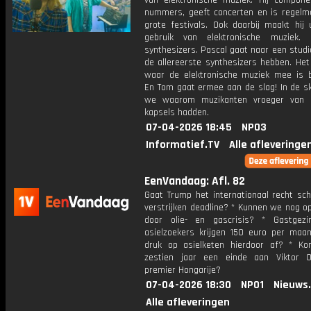
van elektronische muziek. Hij compone
nummers, geeft concerten en is regelma
grote festivals. Ook daarbij maakt hij 
gebruik van elektronische muziek.
synthesizers. Pascal gaat naar een stud
de allereerste synthesizers hebben. Het
waar de elektronische muziek mee is 
En Tom gaat ermee aan de slag! In de sk
we waarom muzikanten vroeger van d
kapsels hadden.
07-04-2026 18:45
NPO3
Informatief.TV
Alle afleveringe
EenVandaag: Afl. 82
Gaat Trump het internationaal recht sc
verstrijken deadline? * Kunnen we nog o
door olie- en gascrisis? * Gastgez
asielzoekers krijgen 150 euro per maa
druk op asielketen hierdoor af? * K
zestien jaar een einde aan Viktor 
premier Hongarije?
07-04-2026 18:30
NPO1
Nieuws
Alle afleveringen