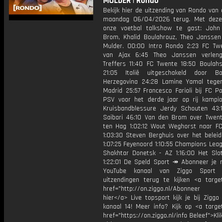
MULDER | Rondo
Bekijk hier de uitzending van Rondo van
maandag 06/04/2026 terug. Met deze
onze voetbal talkshow te gast: Joh
Brom, Khalid Boulahrouz, Theo Janssen
Mulder. 00:00 Intro Rondo 2:23 FC Tw
van Ajax 6:45 Theo Janssen verleng
Treffers 11:40 FC Twente 18:50 Boula
21:05 Italië uitgeschakeld door B
Herzegovina 24:28 Lamine Yamal tegen
Madrid 25:57 Francesco Farioli bij FC P
PSV voor het derde jaar op rij kampi
Kruisbandblessure Jerdy Schouten 43:
Saibari 46:10 Van den Brom over Twent
ten Hag 1:02:12 Wout Weghorst naar F
1:03:30 Steven Berghuis over het beleid
1:07:25 Feyenoord 1:10:55 Champions Leag
Shakhtar Donetsk - AZ 1:16:00 Het Slot
1:22:01 De Speld Sport ↠ Abonneer je 
YouTube kanaal van Ziggo Sport
uitzendingen terug te kijken <a target
href="http://on.ziggo.nl/Abonneer
hier</a> Live topsport kijk je bij Ziggo
kanaal 14! Meer info? Kijk op <a target
href="https://on.ziggo.nl/info Beleef">Kli