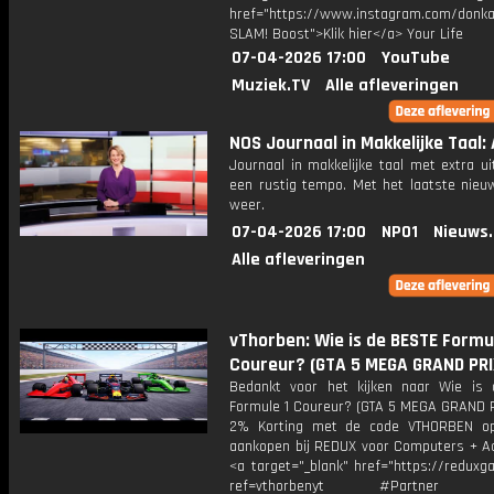
href="https://www.instagram.com/donkaa
SLAM! Boost">Klik hier</a> Your Life
07-04-2026 17:00
YouTube
Muziek.TV
Alle afleveringen
NOS Journaal in Makkelijke Taal: 
Journaal in makkelijke taal met extra ui
een rustig tempo. Met het laatste nieu
weer.
07-04-2026 17:00
NPO1
Nieuws
Alle afleveringen
vThorben: Wie is de BESTE Formu
Coureur? (GTA 5 MEGA GRAND PRI
Bedankt voor het kijken naar Wie is
Formule 1 Coureur? (GTA 5 MEGA GRAND PR
2% Korting met de code VTHORBEN op
aankopen bij REDUX voor Computers + Ac
<a target="_blank" href="https://reduxg
ref=vthorbenyt #Partner Bu