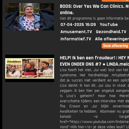
BOOS: Over Yes We Can Clinics. N
online.
Van dit programma is geen informatie be
07-04-2026 16:09
YouTube
Amusement.TV
Gezondheid.TV
Informatief.TV
Alle afleveringe
HELP! Ik ben een fraudeur! | HEY 
EVEN ONDER ONS #7 ● LINDA.mei
Lisa heeft het niet, Jur wel: last van he
syndrome. Het hardnekkige, misplaats
dat je succes níet verdient en een oplic
Lisa denkt: ik kan dit, Jur zou in staat 
zeggen: ik ben hier per ongeluk aange
is Lisa’s geheim? Hoor hoe Merel 
overschatte tijdens een interview met d
The Crown en Jur blijkt onvermoed
kwaliteiten te hebben. Abonneer nu grat
kanaal: <a target="_b
href="https://www.youtube.com/lindame
Vond">Klik hier</a> je deze video leuk? Li