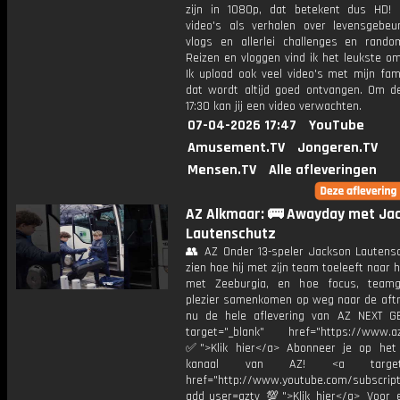
zijn in 1080p, dat betekent dus HD! 
video's als verhalen over levensgebeur
vlogs en allerlei challenges en rando
Reizen en vloggen vind ik het leukste o
Ik upload ook veel video's met mijn fam
dat wordt altijd goed ontvangen. Om 
17:30 kan jij een video verwachten.
07-04-2026 17:47
YouTube
Amusement.TV
Jongeren.TV
Mensen.TV
Alle afleveringen
AZ Alkmaar: 🚌 Awayday met Ja
Lautenschutz
👥 AZ Onder 13-speler Jackson Lautensc
zien hoe hij met zijn team toeleeft naar h
met Zeeburgia, en hoe focus, teamg
plezier samenkomen op weg naar de aftra
nu de hele aflevering van AZ NEXT 
target="_blank" href="https://www.az.
✅">Klik hier</a> Abonneer je op het
kanaal van AZ! <a target="
href="http://www.youtube.com/subscript
add_user=aztv 💯">Klik hier</a> Voor e