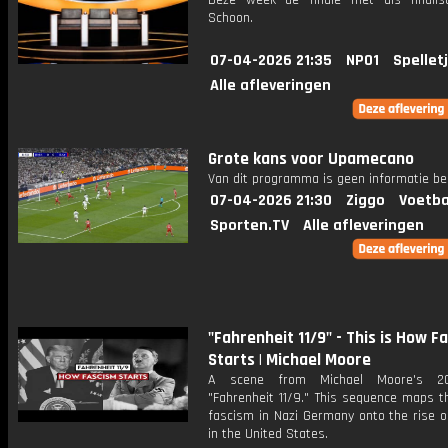
Deze week de finale met als finalis
Schoon.
07-04-2026 21:35
NPO1
Spellet
Alle afleveringen
Grote kans voor Upamecano
Van dit programma is geen informatie be
07-04-2026 21:30
Ziggo
Voetba
Sporten.TV
Alle afleveringen
"Fahrenheit 11/9" - This is How F
Starts | Michael Moore
A scene from Michael Moore's 20
"Fahrenheit 11/9." This sequence maps t
fascism in Nazi Germany onto the rise o
in the United States.