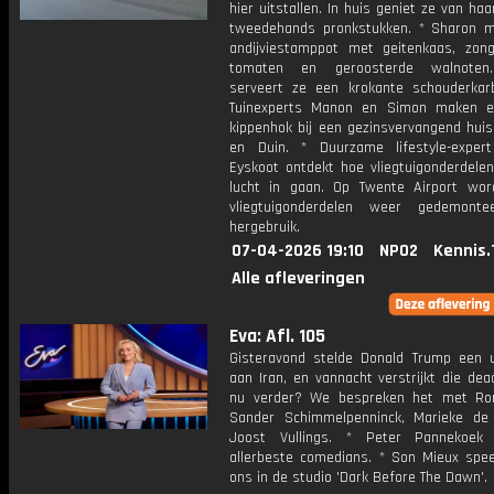
hier uitstallen. In huis geniet ze van ha
tweedehands pronkstukken. * Sharon 
andijviestamppot met geitenkaas, zon
tomaten en geroosterde walnoten.
serveert ze een krokante schouderkar
Tuinexperts Manon en Simon maken ee
kippenhok bij een gezinsvervangend huis
en Duin. * Duurzame lifestyle-exper
Eyskoot ontdekt hoe vliegtuigonderdele
lucht in gaan. Op Twente Airport wo
vliegtuigonderdelen weer gedemonte
hergebruik.
07-04-2026 19:10
NPO2
Kennis.
Alle afleveringen
Eva: Afl. 105
Gisteravond stelde Donald Trump een 
aan Iran, en vannacht verstrijkt die dea
nu verder? We bespreken het met Ro
Sander Schimmelpenninck, Marieke d
Joost Vullings. * Peter Pannekoek
allerbeste comedians. * Son Mieux speel
ons in de studio 'Dark Before The Dawn'.