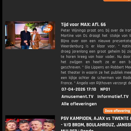
Tijd voor MAX: Afl. 66
Peter Wijninga praat ons bij over de Iran
Martine van Os draagt het stokje van W
Bijna over aan een nieuwe presentator
Weerdenburg is er klaar voor. * Kati
droeg jarenlang een groot geheim bij zi
te horen kreeg van haar vader. Nu door
het zwijgen en heeft ze er een b
geschreven. * Gio Lippens en Robbert Me
het theater in waarin ze het publiek me
een kijkje achter de schermen van Radi
France. * Angela van Rijthoven verzorgt d
07-04-2026 17:10
NPO1
Amusement.TV
Informatief.TV
Alle afleveringen
PSV KAMPIOEN, AJAX vs TWENTE 
- V/D BROM, BOULAHROUZ, JANSS