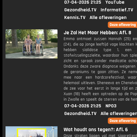
07-04-2026 21:25
YouTube
Gezondheid.TV
Informatief.TV
Kennis.TV
Alle afleveringen
Je Zal Het Maar Hebben: Afl. 8
Emma ontmoet zussen Hannah (25) en
(24), die op jonge leeftijd vage klachten 
hebben sialidose type 1, een z
stofwisselingsziekte, waardoor hun spie
zicht en spraak zonder medicatie achte
Ondanks deze zware diagnose weigeren 
de geraniums te gaan zitten. Ze ne
mee naar een hardcorefestival, waa
helemaal uitleven. Sheneeva en Chenelva
de zee voor het eerst in lange tijd en zij
Xuan (18) heeft een optreden op de Po
in Zwolle en speelt de sterren van de he
07-04-2026 21:25
NPO3
Gezondheid.TV
Alle afleveringe
Wat houdt ons tegen?: Afl. 6
Onze straten liggen vol met sigarettenf