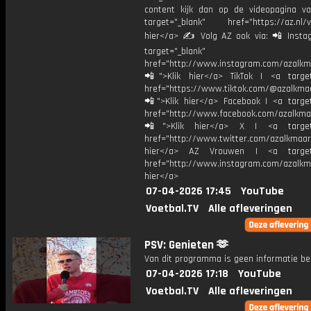
content kijk dan op de videopagina v
target="_blank" href="https://az.nl/vi
hier</a> ✍ Volg AZ ook via: 📲 Insta
target="_blank"
href="http://www.instagram.com/azalkm
📲">Klik hier</a> TikTok | <a target
href="https://www.tiktok.com/@azalkma
📲">Klik hier</a> Facebook | <a target
href="http://www.facebook.com/azalkma
📲">Klik hier</a> X | <a target=
href="http://www.twitter.com/azalkmaar
hier</a> AZ Vrouwen | <a target=
href="http://www.instagram.com/azalkma
hier</a>
07-04-2026 17:45
YouTube
Voetbal.TV
Alle afleveringen
PSV: Genieten 🫶
Van dit programma is geen informatie be
07-04-2026 17:18
YouTube
Voetbal.TV
Alle afleveringen