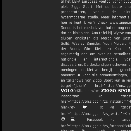
al het UEFA Europees voetbal vanaf augu
plek: Ziggo Sport. Met de beste ana
presentatoren, vanuit de allern
hypermoderne studio. Meer informati
hoe je kunt kijken? Check www.ziggo.nl
Rondo is het voetbal, voetbal en nog ee
dat de klok slaat. Aan tafel bij Wytse va
sluiten analisten als Marco van Bas
Gullit, Wesley Sneijder, Youri Mulder, 
der Vaart, Wim Kieft en Khalid Bo
regelmatig aan om over de actualitei
nationale en internationale vo
discussiëren. De deskundigen schuwen d
meningen niet. Met wie ben jij het grond
oneens? ↠ Voor alle samenvattingen, i
en talkshows van Ziggo Sport kun je kij
target="_blank" href="https://on.ziggo
𝗩𝗢𝗟𝗚">Klik hier</a> 𝗭𝗜𝗚𝗚𝗢 𝗦𝗣𝗢
Instagram: <a target="_
href="https://on.ziggo.nl/zs_instagram">K
hier</a> 🐦 X: <a target="
href="https://on.ziggo.nl/zs_twitter">Kli
🧑💻 Facebook: <a target="
href="https://on.ziggo.nl/zs_facebook">Kl