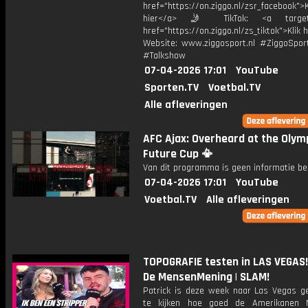
href="https://on.ziggo.nl/zsr_facebook">K
hier</a> 🤳 TikTok: <a target=
href="https://on.ziggo.nl/zs_tiktok">Klik h
Website: www.ziggosport.nl #ZiggoSpo
#Talkshow
07-04-2026 17:01
YouTube
Sporten.TV
Voetbal.TV
Alle afleveringen
AFC Ajax: Overheard at the Olym
Future Cup 📳
Van dit programma is geen informatie be
07-04-2026 17:01
YouTube
Voetbal.TV
Alle afleveringen
TOPOGRAFIE testen in LAS VEGAS!
De MensenMening | SLAM!
Patrick is deze week naar Las Vegas 
te kijken hoe goed de Amerikanen N