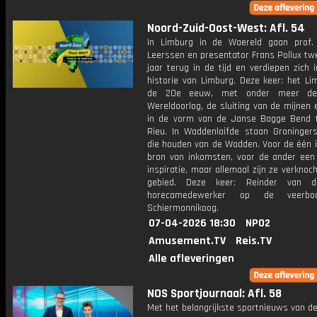
Noord-Zuid-Oost-West: Afl. 54
In Limburg in de Waereld gaan prof.
Leerssen en presentator Frans Pollux tw
jaar terug in de tijd en verdiepen zich i
historie van Limburg. Deze keer: het Li
de 20e eeuw, met onder meer de
Wereldoorlog, de sluiting van de mijnen
in de vorm van de Janse Bagge Bend 
Rieu. In Waddenlaifde staan Groningers
die houden van de Wadden. Voor de één i
bron van inkomsten, voor de ander een
inspiratie, maar allemaal zijn ze verknoc
gebied. Deze keer: Reinder van d
horecamedewerker op de veerbo
Schiermonnikoog.
07-04-2026 18:30
NPO2
Amusement.TV
Reis.TV
Alle afleveringen
NOS Sportjournaal: Afl. 58
Met het belangrijkste sportnieuws van de