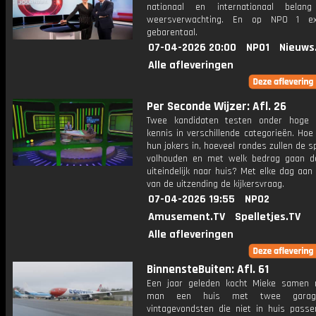
nationaal en internationaal bela
weersverwachting. En op NPO 1 e
gebarentaal.
07-04-2026 20:00
NPO1
Nieuws
Alle afleveringen
Per Seconde Wijzer: Afl. 26
Twee kandidaten testen onder hoge 
kennis in verschillende categorieën. Hoe 
hun jokers in, hoeveel rondes zullen de s
volhouden en met welk bedrag gaan d
uiteindelijk naar huis? Met elke dag aan
van de uitzending de kijkersvraag.
07-04-2026 19:55
NPO2
Amusement.TV
Spelletjes.TV
Alle afleveringen
BinnensteBuiten: Afl. 61
Een jaar geleden kocht Mieke samen
man een huis met twee garage
vintagevondsten die niet in huis passe