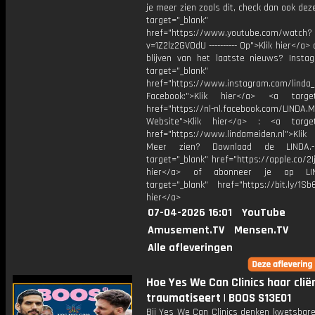
je meer zien zoals dit, check dan ook dez
target="_blank"
href="https://www.youtube.com/watch?
v=1Z2lz2GVOdU ---------- Op">Klik hier</a>
blijven van het laatste nieuws? Insta
target="_blank"
href="https://www.instagram.com/linda
Facebook:">Klik hier</a> <a target
href="https://nl-nl.facebook.com/LINDA.
Website">Klik hier</a> : <a target
href="https://www.lindameiden.nl">Klik
Meer zien? Download de LINDA.-
target="_blank" href="https://apple.co/2Ij
hier</a> of abonneer je op LI
target="_blank" href="https://bit.ly/1Sb
hier</a>
07-04-2026 16:01
YouTube
Amusement.TV
Mensen.TV
Alle afleveringen
Hoe Yes We Can Clinics haar clië
traumatiseert | BOOS S13E01
Bij Yes We Can Clinics denken kwetsbare