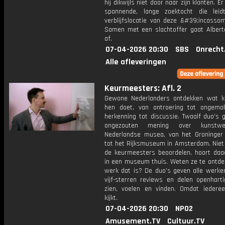
hij dikwijls niet door naar zijn klanten. E
spannende, lange zoektocht die lei
verblijfslocatie van deze &#39;incasso
Samen met een slachtoffer gaat Alber
af.
07-04-2026 20:30
SBS
Onrecht
Alle afleveringen
Keurmeesters: Afl. 2
Gewone Nederlanders ontdekken wat 
hen doet, van ontroering tot ongem
herkenning tot discussie. Twaalf duo's 
ongezouten mening over kunstwe
Nederlandse musea, van het Groninge
tot het Rijksmuseum in Amsterdam. Niet 
de keurmeesters beoordelen, hoort daad
in een museum thuis. Weten ze te ontde
werk dat is? De duo's geven alle werken
vijf-sterren reviews en delen openhart
zien, voelen en vinden. Omdat iedere
kijkt.
07-04-2026 20:30
NPO2
Amusement.TV
Cultuur.TV