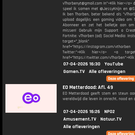
vThorbenyt@gmail.com In">Klik hier</a> 
speel ik samen met @JessyKnijn en @Sa
Ik ben Thorben, beter bekend als "vThor
upload dagelijks een gaming video om 1
Abonneer en zet het belletje aan om
missen! Gebruik mijn Support a Crea
Fortnite: vThorben (ad) Social Media: Ins
target="_blank"
href="https://instagram.com/vthorben
Twitter:">Klik hier</a> <a target=
href="https://twitter.com/vThorben">Klik
07-04-2026 16:30
YouTube
Gamen.TV
Alle afleveringen
EO Metterdaad: Afl. 49
EO Metterdaad geeft stem en steun a
wereldwijd die leven in onrecht, nood en
07-04-2026 16:26
NPO2
Amusement.TV
Natuur.TV
Alle afleveringen