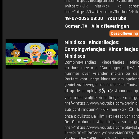
href="https://instagram.com/vthorben
Twitter:">Klik hier</a> <a target=
href="https://twitter.com/vThorben">Klik
19-07-2025 08:00
YouTube
Gamen.TV
Alle afleveringen
Minidisco | Kinderliedjes:
Campingvriendjes | Kinderliedjes 
Minidisco
Campingvriendjes | Kinderliedjes | Mini
en dans mee met "Campingvriendjes"! Ee
nummer over vrienden maken op de 
Perfect voor jonge kinderen om spelend
genieten, bewegen en ontdekken. Thuis, 
of op de camping! 💃🕺 👉 Abonneer op 
voor meer vrolijke kinderliedjes: <a targe
href="https://www.youtube.com/@Minidis
sub_confirmation=1">Klik hier</a> 📺 B
onze playlists: De Film Het Feest van Tant
De Chocobom | Alle Liedjes <a target
href="https://www.youtube.com/playlist
list=PL0Ce81PoTVxjr_ytCMNtVMeB3T7Zp1D
Kinderliedjes">Klik hier</a> Nederlands | 