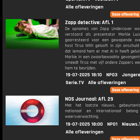
Alle afleveringen
Zapp detective: Afl. 1
De opnames van Zapp Undercover wo
verstoord als presentator Markie Lu
gearresteerd voor een gewapende ove
host Tirsa With gelooft in zijn onschul
dat iemand hem er met AI in heeft geluis
Markie in een zwaarbewaakte gevangenis
smeedt Tirsa met vijf andere Zappers ee
hem te bevrijden.
19-07-2025 18:10
NPO3
Jongere
Serie.TV
Alle afleveringen
NOS Journaal: Afl. 29
Met het laatste nieuws, gebeurteni
nationaal en internationaal bela
weersverwachting.
19-07-2025 18:00
NPO1
Nieuws.
Alle afleveringen