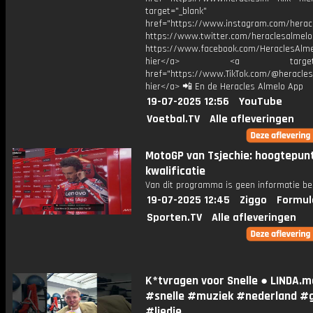
target="_blank"
href="https://www.instagram.com/herac
https://www.twitter.com/heraclesalmelo
https://www.facebook.com/HeraclesAlmel
hier</a> <a target="_
href="https://www.TikTok.com/@heracles
hier</a> 📲 En de Heracles Almelo App
19-07-2025 12:56
YouTube
Voetbal.TV
Alle afleveringen
MotoGP van Tsjechie: hoogtepun
kwalificatie
Van dit programma is geen informatie be
19-07-2025 12:45
Ziggo
Formul
Sporten.TV
Alle afleveringen
K*tvragen voor Snelle ● LINDA.m
#snelle #muziek #nederland #
#liedje