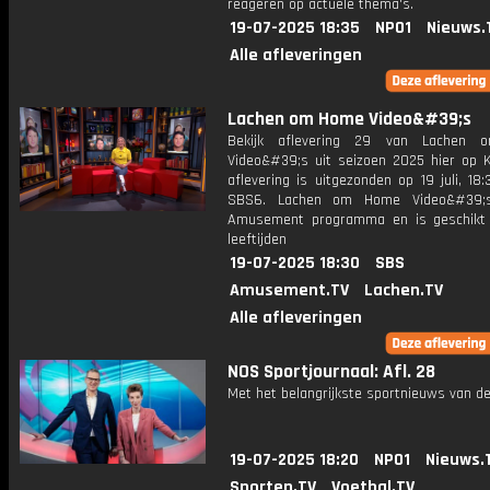
reageren op actuele thema's.
19-07-2025 18:35
NPO1
Nieuws.
Alle afleveringen
Lachen om Home Video&#39;s
Bekijk aflevering 29 van Lachen
Video&#39;s uit seizoen 2025 hier op K
aflevering is uitgezonden op 19 juli, 18:
SBS6. Lachen om Home Video&#39;
Amusement programma en is geschikt 
leeftijden
19-07-2025 18:30
SBS
Amusement.TV
Lachen.TV
Alle afleveringen
NOS Sportjournaal: Afl. 28
Met het belangrijkste sportnieuws van de
19-07-2025 18:20
NPO1
Nieuws.
Sporten.TV
Voetbal.TV