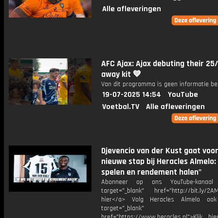
Alle afleveringen
AFC Ajax: Ajax debuting their 25
away kit 💙
Van dit programma is geen informatie be
19-07-2025 14:54
YouTube
Voetbal.TV
Alle afleveringen
Djevencio van der Kust gaat voo
nieuwe stap bij Heracles Almelo:
spelen en rendement halen"
Abonneer op ons YouTube-kanaal
target="_blank" href="http://bit.ly/2AM
hier</a> Volg Heracles Almelo oo
target="_blank"
href="https://www.heracles.nl">Klik hi