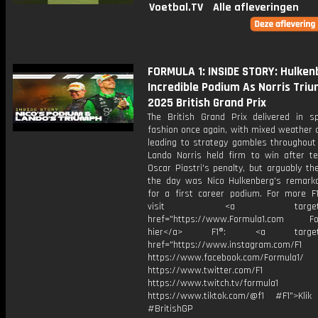
Voetbal.TV
Alle afleveringen
FORMULA 1: INSIDE STORY: Hulken
Incredible Podium As Norris Triu
2025 British Grand Prix
The British Grand Prix delivered in sp
fashion once again, with mixed weather 
leading to strategy gambles throughout 
Lando Norris held firm to win after 
Oscar Piastri's penalty, but arguably th
the day was Nico Hulkenberg's remarka
for a first career podium. For more F1
visit <a target="_b
href="https://www.Formula1.com Fol
hier</a> F1®: <a target="_
href="https://www.instagram.com/F1
https://www.facebook.com/Formula1/
https://www.twitter.com/F1
https://www.twitch.tv/formula1
https://www.tiktok.com/@f1 #F1">Klik
#BritishGP