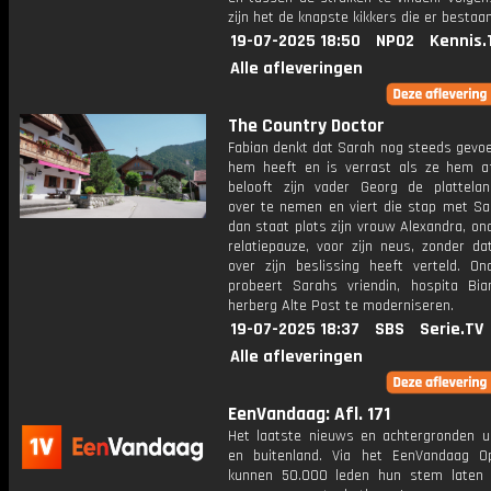
zijn het de knapste kikkers die er bestaan
19-07-2025 18:50
NPO2
Kennis.
Alle afleveringen
The Country Doctor
Fabian denkt dat Sarah nog steeds gevoe
hem heeft en is verrast als ze hem afw
belooft zijn vader Georg de platteland
over te nemen en viert die stap met Sa
dan staat plots zijn vrouw Alexandra, o
relatiepauze, voor zijn neus, zonder da
over zijn beslissing heeft verteld. On
probeert Sarahs vriendin, hospita Bia
herberg Alte Post te moderniseren.
19-07-2025 18:37
SBS
Serie.TV
Alle afleveringen
EenVandaag: Afl. 171
Het laatste nieuws en achtergronden ui
en buitenland. Via het EenVandaag Op
kunnen 50.000 leden hun stem laten