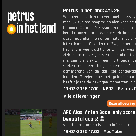
Petrus in het land: Afl. 26
Wanneer het leven even niet meezit
moeilijk zijn om hoop te houden voor de
Dominee Carmen Melissant van de gere
kerk in Boven-Hardinxveld vertelt hoe God
deze moeilijke momenten iets moois 
laten komen. Ook Hennie Zwijnenberg
het is om veerkrachtig te zijn. Ze was 
ziek, maar nu ze genezen is, probeert z
mensen die ziek zijn een hart onder d
steken met een bosje bloemen. En 
achtergrond van de jaarlijkse gondelvaa
Ina den Breejen hoe het geloof haar
heeft tijdens de bewogen momenten in ha
19-07-2025 17:10
NPO2
Geloof.
Alle afleveringen
AFC Ajax: Anton Gaaei only score
beautiful goals! 😍
Van dit programma is geen informatie be
19-07-2025 17:03
YouTube