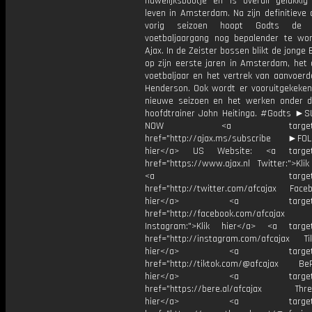
huwelijksbootje en is overall gelukkig
leven in Amsterdam. Na zijn definitieve
vorig seizoen hoopt Godts de 
voetbaljaargang nog bepalender te wo
Ajax. In de Zeister bossen blikt de jonge 
op zijn eerste jaren in Amsterdam, het 
voetbaljaar en het vertrek van aanvoerd
Henderson. Ook wordt er vooruitgekeken
nieuwe seizoen en het werken onder 
hoofdtrainer John Heitinga. #Godts ►
NOW <a target="_b
href="http://ajax.ms/subscribe ►FOL
hier</a> US Website: <a target=
href="https://www.ajax.nl Twitter:">Kli
<a target="_bl
href="http://twitter.com/afcajax Facebo
hier</a> <a target="_
href="http://facebook.com/afcajax
Instagram:">Klik hier</a> <a target
href="http://instagram.com/afcajax TikT
hier</a> <a target="_
href="http://tiktok.com/@afcajax BeRe
hier</a> <a target="_
href="https://bere.al/afcajax Threa
hier</a> <a target="_