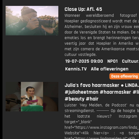
Close Up: Afl. 45
Wanneer wereldberoemd fotograa
Hoepker gediagnosticeerd wordt met de z
Alzheimer, besluiten hij en zijn vrouw ee
door de Verenigde Staten te maken. De r
emoties los en brengt herinneringen ter
veertig jaar dat Hoepker in Amerika 
met zijn camera de Amerikaanse maatsc
cultuur vastlegde.
19-07-2025 09:00
NPO1
Cultuur
Kennis.TV
Alle afleveringen
Julia's favo haarmasker ● LINDA
#juliaheetman #haarmasker #l
#beauty #hair
Luister 'Hey Meiden, de Podcast' nu o
streamingdienst. ---------- Op de hoogte b
het laatste nieuws? Instagr
target="_blank"
href="https://www.instagram.com/linda
Website">Klik hier</a> : <a target
href="https://www.lindameiden.nl">Klik