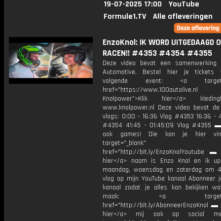
19-07-2025 17:00
YouTube
Formule1.TV
Alle afleveringen
EnzoKnol: IK WORD UITGEDAAGD 
RACEN!! #4353 #4354 #4355
Deze video bevat een samenwerking
Automotive. Bestel hier je tickets
volgende event: <a target="
href="https://www.100autoli
Knolpower">Klik hier</a> kledi
www.knolpower.nl Deze video bevat de
vlogs: 0:00 - 16:36 Vlog #4353 16:36 - 
#4354 41:45 - 01:45:09 Vlog #4355 ▬
ook games! Die kan je hier vin
target="_blank"
href="http://bit.ly/EnzoKnolYoutube ▬ M
hier</a> naam is Enzo Knol en ik up
maandag, woensdag en zaterdag om 4
vlog op mijn YouTube kanaal Abonneer j
kanaal zodat je alles kan bekijken w
maak: <a target="_b
href="http://bit.ly/AbonneerEnzoKnol ▬ 
hier</a> mij ook op social me