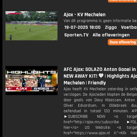
Ajax - KV Mechelen
Van dit programma is geen informatie be
19-07-2025 18:00
Ziggo
Voetba
Sporten.TV
Alle afleveringen
AFC Ajax: GOLAZO Anton Gaaei in
NEW AWAY KIT! 💙 | Highlights Aja
Mechelen | Friendly
Ajax heeft KV Mechelen zaterdag in oef
verslagen. De Ajacieden klopten de Belg
door goals van Davy Klaassen, Anton
Oliver Edvardsen. In Oldebroek du
oefenduel in totaal 120 minuten. #
►SUBSCRIBE NOW <a target="
href="http://ajax.ms/subscribe ►FOL
hier</a> US Website: <a target=
href="https://www.ajax.nl X:">Klik hi