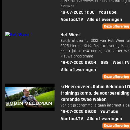
href="https://www.threads.net/@afcajax
hier</a>
19-07-2025 11:00
YouTube
Voetbal.TV
Alle afleveringen
Het Weer
Bekijk aflevering 3132 van Het Weer ui
2025 hier op KIJK. Deze aflevering is u
op 19 juli, 09:54 uur bij SBS6. Het We
Nieuws programma
19-07-2025 09:54
SBS
Weer.TV
Alle afleveringen
scHeerenveen: Robin Veldman | O
trainingskamp, de voorbereiding
komende twee weken
Van dit programma is geen informatie be
19-07-2025 09:00
YouTube
Voetbal.TV
Alle afleveringen