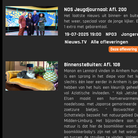
NOS Jeugdjournaal: Afl. 200
Het laatste nieuws uit binnen- en buit
het weer, speciaal voor de jonge kijker.
1 extra met gebarentaal.
19-07-2025 19:00
NPO3
Jonger
Nieuws.TV
Alle afleveringen
BinnensteBuiten: Afl. 108
Manon en Lennard vinden in Arnhem hun 
is een sprong in het diepe voor het k
slechts één keer eerder in Arnhem is ge
hebben van het huis een kleurrijk gehee
vol Aziatische invloeden. * Kok Jetsk
Elsen maakt een hartverwarme
noedelsoep, met Japanse gemarineerde 
zoetzure bietjes. * Boswachter
Schatteleijn bezoekt het natuurgebied D
Midden-Limburg. Het bijzondere aan d
natuur is dat hier de boomkikker woont.
boomkikkerbaby's zijn net uit het water
en tussen de struiken te vinden. Volgen