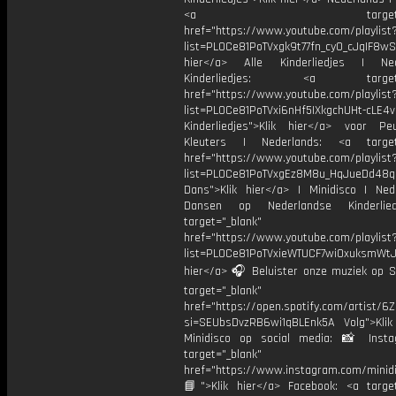
<a target="_bl
href="https://www.youtube.com/playlist
list=PL0Ce81PoTVxgk9t77fn_cy0_cJqIF8wS
hier</a> Alle Kinderliedjes | Ned
Kinderliedjes: <a target="
href="https://www.youtube.com/playlist
list=PL0Ce81PoTVxi6nHf5IXkgchUHt-cLE4
Kinderliedjes">Klik hier</a> voor P
Kleuters | Nederlands: <a target=
href="https://www.youtube.com/playlist
list=PL0Ce81PoTVxgEz8M8u_HqJueDd48
Dans">Klik hier</a> | Minidisco | Ned
Dansen op Nederlandse Kinderlie
target="_blank"
href="https://www.youtube.com/playlist
list=PL0Ce81PoTVxieWTUCF7wiOxuksmWtJp
hier</a> 🎧 Beluister onze muziek op Sp
target="_blank"
href="https://open.spotify.com/artist/
si=SEUbsDvzRB6wi1qBLEnk5A Volg">Klik
Minidisco op social media: 📸 Inst
target="_blank"
href="https://www.instagram.com/minidis
📘">Klik hier</a> Facebook: <a target