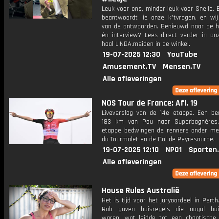
Leuk voor ons, minder leuk voor Snelle.
beantwoordt ‘ie onze k*tvragen, en wij
van de antwoorden. Benieuwd naar de h
én interview? Lees direct verder in on
haal LINDA.meiden in de winkel.
19-07-2025 12:30
YouTube
Amusement.TV
Mensen.TV
Alle afleveringen
NOS Tour de France: Afl. 19
Liveverslag van de 14e etappe. Een ber
183 km van Pau naar Superbagnères.
etappe bedwingen de renners onder me
du Tourmalet en de Col de Peyresourde.
19-07-2025 12:10
NPO1
Sporten
Alle afleveringen
House Rules Australië
Het is tijd voor het juryoordeel in Pert
Rob gaven huisregels die nogal bui
waren, wat leidde tot een chaotische