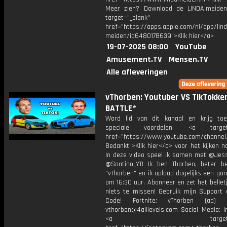
Meer zien? Download de LINDA.meide
target="_blank"
href="https://apps.apple.com/nl/app/lind
meiden/id6480178639">Klik hier</a>
19-07-2025 08:00
YouTube
Amusement.TV
Mensen.TV
Alle afleveringen
vThorben: Youtuber VS TikTokke
BATTLE*
Word lid van dit kanaal en krijg to
speciale voordelen: <a target=
href="https://www.youtube.com/channel
Bedankt">Klik hier</a> voor het kijken naa
In deze video speel ik samen met @Jess
@Santino_YT! Ik ben Thorben, beter b
"vThorben" en ik upload dagelijks een ga
om 16:30 uur. Abonneer en zet het belle
niets te missen! Gebruik mijn Support 
Code! Fortnite: vThorben (ad) B
vthorben@4alllevels.com Social Media: I
<a target="_bl