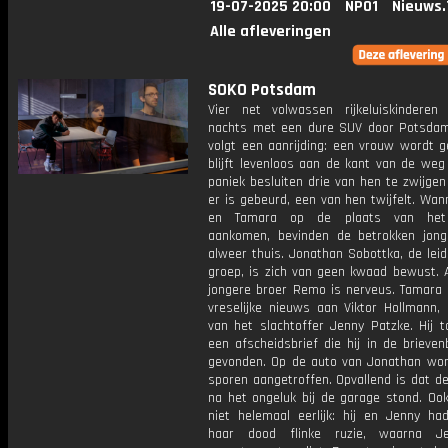
19-07-2025 20:00
NPO1
Nieuws.
Alle afleveringen
SOKO Potsdam
Vier net volwassen rijkeluiskinderen 
nachts met een dure SUV door Potsda
volgt een aanrijding: een vrouw wordt g
blijft levenloos aan de kant van de weg 
paniek besluiten drie van hen te zwijge
er is gebeurd, een van hen twijfelt. Wa
en Tamara op de plaats van het
aankomen, bevinden de betrokken jong
alweer thuis. Jonathan Sobottka, de lei
groep, is zich van geen kwaad bewust. A
jongere broer Remo is nerveus. Tamara 
vreselijke nieuws aan Viktor Hollmann, 
van het slachtoffer Jenny Patzke. Hij t
een afscheidsbrief die hij in de brieve
gevonden. Op de auto van Jonathan wo
sporen aangetroffen. Opvallend is dat d
na het ongeluk bij de garage stond. Ook
niet helemaal eerlijk: hij en Jenny ha
haar dood flinke ruzie, waarna J