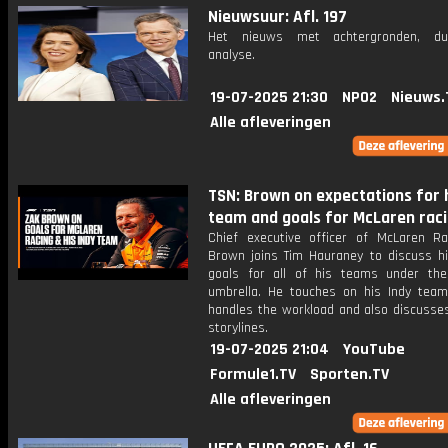
Nieuwsuur: Afl. 197
Het nieuws met achtergronden, du
analyse.
19-07-2025 21:30
NPO2
Nieuws.
Alle afleveringen
TSN: Brown on expectations for h
team and goals for McLaren rac
Chief executive officer of McLaren Ra
Brown joins Tim Hauraney to discuss hi
goals for all of his teams under th
umbrella. He touches on his Indy tea
handles the workload and also discusse
storylines.
19-07-2025 21:04
YouTube
Formule1.TV
Sporten.TV
Alle afleveringen