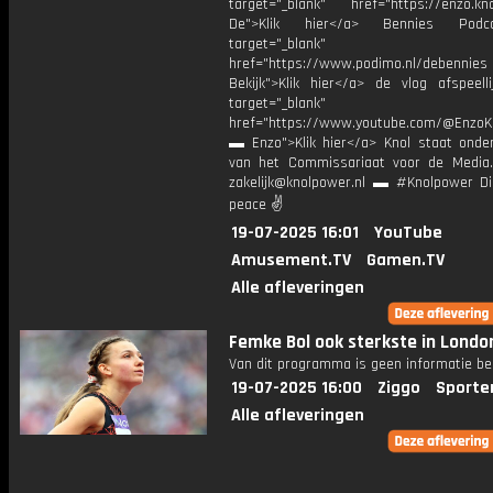
target="_blank" href="https://enzo.kno
De">Klik hier</a> Bennies Podc
target="_blank"
href="https://www.podimo.nl/debennies
Bekijk">Klik hier</a> de vlog afspeelli
target="_blank"
href="https://www.youtube.com/@EnzoKn
▬ Enzo">Klik hier</a> Knol staat onder
van het Commissariaat voor de Media.
zakelijk@knolpower.nl ▬ #Knolpower Di
peace ✌
19-07-2025 16:01
YouTube
Amusement.TV
Gamen.TV
Alle afleveringen
Femke Bol ook sterkste in Londo
Van dit programma is geen informatie be
19-07-2025 16:00
Ziggo
Sporte
Alle afleveringen