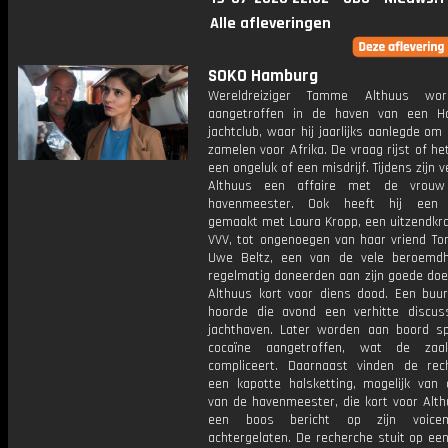
Alle afleveringen
SOKO Hamburg
Wereldreiziger Tamme Althuus wo
aangetroffen in de haven van een H
jachtclub, waar hij jaarlijks aanlegde om 
zamelen voor Afrika. De vraag rijst of h
een ongeluk of een misdrijf. Tijdens zijn v
Althuus een affaire met de vrou
havenmeester. Ook heeft hij een u
gemaakt met Laura Kropp, een uitzendkra
VVV, tot ongenoegen van haar vriend To
Uwe Beltz, een van de vele beroemd
regelmatig doneerden aan zijn goede doe
Althuus kort voor diens dood. Een buu
hoorde die avond een verhitte discus
jachthaven. Later worden aan boord s
cocaïne aangetroffen, wat de zaa
compliceert. Daarnaast vinden de rec
een kapotte halsketting, mogelijk van
van de havenmeester, die kort voor Alth
een boos bericht op zijn voice
achtergelaten. De recherche stuit op ee