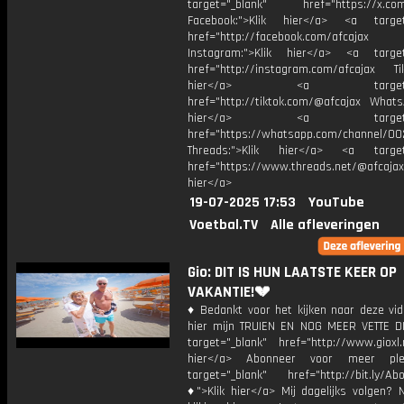
target="_blank" href="https://x.co
Facebook:">Klik hier</a> <a target
href="http://facebook.com/afcajax
Instagram:">Klik hier</a> <a target
href="http://instagram.com/afcajax TikT
hier</a> <a target="_
href="http://tiktok.com/@afcajax WhatsA
hier</a> <a target="_
href="https://whatsapp.com/channel/
Threads:">Klik hier</a> <a target=
href="https://www.threads.net/@afcajax
hier</a>
19-07-2025 17:53
YouTube
Voetbal.TV
Alle afleveringen
Gio: DIT IS HUN LAATSTE KEER OP
VAKANTIE!💔
♦ Bedankt voor het kijken naar deze vid
hier mijn TRUIEN EN NOG MEER VETTE D
target="_blank" href="http://www.gioxl.
hier</a> Abonneer voor meer ple
target="_blank" href="http://bit.ly/Ab
♦">Klik hier</a> Mij dagelijks volgen?