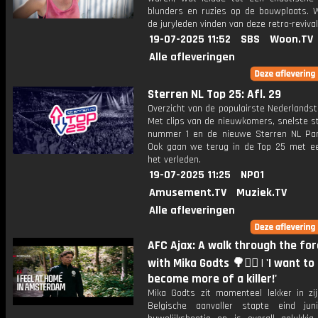
blunders en ruzies op de bouwplaats. W
de juryleden vinden van deze retro-reviva
19-07-2025 11:52
SBS
Woon.TV
Alle afleveringen
Sterren NL Top 25: Afl. 29
Overzicht van de populairste Nederlandsta
Met clips van de nieuwkomers, snelste st
nummer 1 en de nieuwe Sterren NL Par
Ook gaan we terug in de Top 25 met een
het verleden.
19-07-2025 11:25
NPO1
Amusement.TV
Muziek.TV
Alle afleveringen
AFC Ajax: A walk through the for
with Mika Godts 🌳🚶‍♂️ | 'I want to
become more of a killer!'
Mika Godts zit momenteel lekker in zij
Belgische aanvaller stapte eind ju