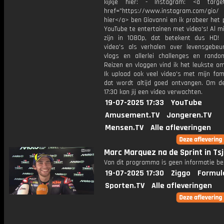
kijkje hier: - Instagram: <a target
href="https://www.instagram.com/gio/
hier</a> ben Giovanni en ik probeer het 
YouTube te entertainen met video's! Al mi
zijn in 1080p, dat betekent dus HD! 
video's als verhalen over levensgebeur
vlogs en allerlei challenges en rando
Reizen en vloggen vind ik het leukste o
Ik upload ook veel video's met mijn fam
dat wordt altijd goed ontvangen. Om 
17:30 kan jij een video verwachten.
19-07-2025 17:33
YouTube
Amusement.TV
Jongeren.TV
Mensen.TV
Alle afleveringen
Marc Marquez na de Sprint in Ts
Van dit programma is geen informatie be
19-07-2025 17:30
Ziggo
Formul
Sporten.TV
Alle afleveringen