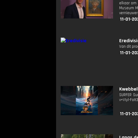
elkaar om 
Museum Mar
vernieuwers
11-01-20
Eredivis
Van dit pr
11-01-20
Kwebbelk
SURFER Sur
v=VIyl-FoIt
11-01-20
Langs de