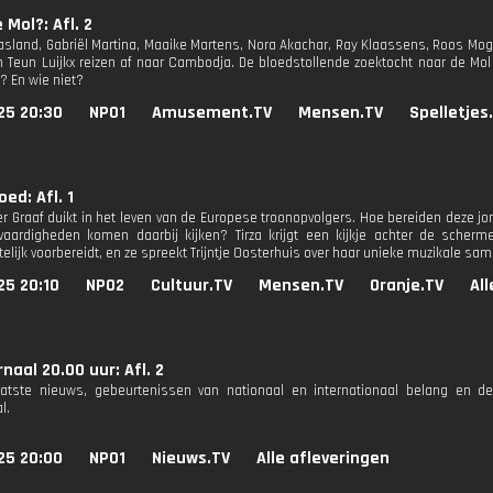
 Mol?: Afl. 2
asland, Gabriël Martina, Maaike Martens, Nora Akachar, Ray Klaassens, Roos Mo
n Teun Luijkx reizen af naar Cambodja. De bloedstollende zoektocht naar de Mol
? En wie niet?
25 20:30
NPO1
Amusement.TV
Mensen.TV
Spelletjes
ed: Afl. 1
der Graaf duikt in het leven van de Europese troonopvolgers. Hoe bereiden deze j
aardigheden komen daarbij kijken? Tirza krijgt een kijkje achter de scherm
telijk voorbereidt, en ze spreekt Trijntje Oosterhuis over haar unieke muzikale s
25 20:10
NPO2
Cultuur.TV
Mensen.TV
Oranje.TV
Al
naal 20.00 uur: Afl. 2
aatste nieuws, gebeurtenissen van nationaal en internationaal belang en d
l.
25 20:00
NPO1
Nieuws.TV
Alle afleveringen