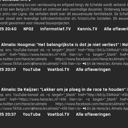
 wisselwerking tussen vernieuwing en erfgoed langs de Schelde wordt verkend. Huu
tot een Belgisch frietkot en ontmoet een voormalige douanier. Onderweg bezo
 prins van Ligne, die verhalen deelt over dit eeuwenoude familiebezit. De Schel
or zowel een levendige kalksteenindustrie als historische kastelen. Dit eeu
wordt gewonnen voor nieuwe bouwprojecten.
25 20:40
NPO2
Informatief.TV
Kennis.TV
Alle afleve
 Almelo: Hoogma: "Het belangrijkste is dat je niet verliest" 
p ons YouTube-kanaal via <a target="_blank" href="http://bit.ly/2AMvIuk">Kl
lank" href="https://www.heracles.nl">Klik hier</a> <a target="_blank" href
www.twitter.com/heraclesalmelo https://www.facebook.com/HeraclesAl
s://www.TikTok.com/@heraclesalmelo">Klik hier</a> 📲 En de Heracles Almelo Ap
25 20:37
YouTube
Voetbal.TV
Alle afleveringen
 Almelo: De Keijzer: "Lekker om je ploeg in de race te houden
p ons YouTube-kanaal via <a target="_blank" href="http://bit.ly/2AMvIuk">Kl
lank" href="https://www.heracles.nl">Klik hier</a> <a target="_blank" href
www.twitter.com/heraclesalmelo https://www.facebook.com/HeraclesAl
s://www.TikTok.com/@heraclesalmelo">Klik hier</a> 📲 En de Heracles Almelo Ap
25 20:37
YouTube
Voetbal.TV
Alle afleveringen