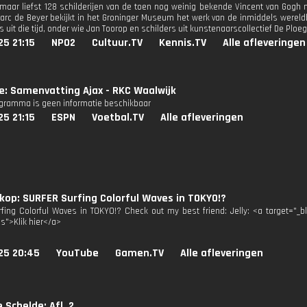
maar liefst 128 schilderijen van de toen nog weinig bekende Vincent van Gogh n
c de Beyer bekijkt in het Groninger Museum het werk van de inmiddels werel
 uit die tijd, onder wie Jan Toorop en schilders uit kunstenaarscollectief De Ploeg
25 21:15
NPO2
Cultuur.TV
Kennis.TV
Alle afleveringen
ie: Samenvatting Ajax - RKC Waalwijk
ogramma is geen informatie beschikbaar
25 21:15
ESPN
Voetbal.TV
Alle afleveringen
op: SURFER Surfing Colorful Waves in TOKYO!?
fing Colorful Waves in TOKYO!? Check out my best friend: Jelly: <a target="_
3s">Klik hier</a>
25 20:45
YouTube
Gamen.TV
Alle afleveringen
 Schelde: Afl. 2