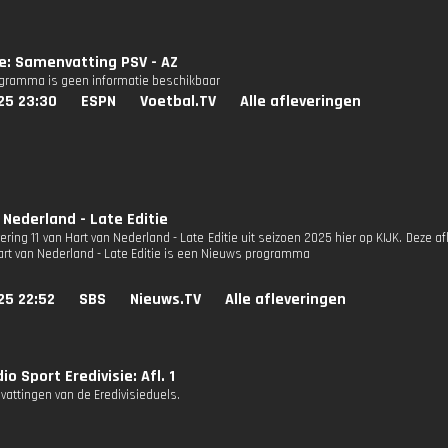
ie: Samenvatting PSV - AZ
ogramma is geen informatie beschikbaar
25 23:30
ESPN
Voetbal.TV
Alle afleveringen
 Nederland - Late Editie
vering 11 van Hart van Nederland - Late Editie uit seizoen 2025 hier op KIJK. Deze af
Hart van Nederland - Late Editie is een Nieuws programma
25 22:52
SBS
Nieuws.TV
Alle afleveringen
o Sport Eredivisie: Afl. 1
attingen van de Eredivisieduels.