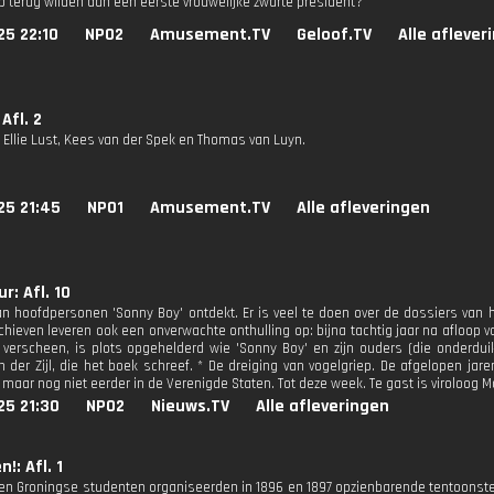
mp terug wilden dan een eerste vrouwelijke zwarte president?
25 22:10
NPO2
Amusement.TV
Geloof.TV
Alle aflever
Afl. 2
n Ellie Lust, Kees van der Spek en Thomas van Luyn.
25 21:45
NPO1
Amusement.TV
Alle afleveringen
r: Afl. 10
an hoofdpersonen 'Sonny Boy' ontdekt. Er is veel te doen over de dossiers van h
hieven leveren ook een onverwachte onthulling op: bijna tachtig jaar na afloop va
verscheen, is plots opgehelderd wie 'Sonny Boy' en zijn ouders (die onderduike
n der Zijl, die het boek schreef. * De dreiging van vogelgriep. De afgelopen ja
, maar nog niet eerder in de Verenigde Staten. Tot deze week. Te gast is viroloog
25 21:30
NPO2
Nieuws.TV
Alle afleveringen
n!: Afl. 1
en Groningse studenten organiseerden in 1896 en 1897 opzienbarende tentoonstel