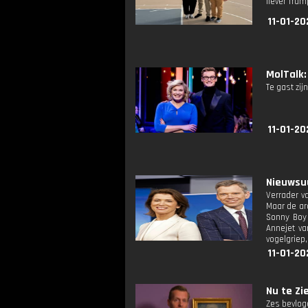
liever Tru
11-01-20
MolTalk: 
Te gast zij
11-01-20
Nieuwsuu
Verrader v
Maar de arc
Sonny Boy 
Annejet va
vogelgriep
11-01-20
Nu te Zie
Zes bevlog