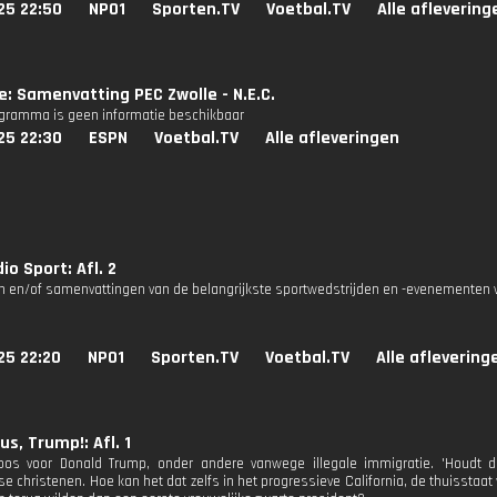
25 22:50
NPO1
Sporten.TV
Voetbal.TV
Alle aflevering
ie: Samenvatting PEC Zwolle - N.E.C.
ogramma is geen informatie beschikbaar
25 22:30
ESPN
Voetbal.TV
Alle afleveringen
io Sport: Afl. 2
n en/of samenvattingen van de belangrijkste sportwedstrijden en -evenementen v
25 22:20
NPO1
Sporten.TV
Voetbal.TV
Alle aflevering
us, Trump!: Afl. 1
oos voor Donald Trump, onder andere vanwege illegale immigratie. 'Houdt d
e christenen. Hoe kan het dat zelfs in het progressieve California, de thuisstaat