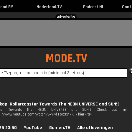
land.FM
Nederland.TV
Podcast.NL
Cont
MODE.TV
kop: Rollercoaster Towards The NEON UNIVERSE and SUN!?
aster Towards The NEON UNIVERSE and SUN!? Check out my best
s://www.youtube.com/watch?v=VIyl-FoIt3s">Klik hier</a>
25 23:50
YouTube
Gamen.TV
Alle afleveringen