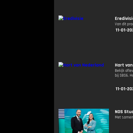
Eredivis
Van dit pr
11-01-20
Hart van
Bekijk afle
bij SBS6. 
11-01-20
NOS Studi
Met samenv