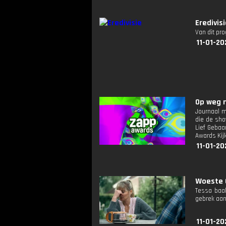
Eredivis
Van dit pr
11-01-20
Op weg n
Journaal m
die de sho
Lief Gebaa
Awards Kijk
11-01-20
Woeste G
Tessa baal
gebrek aan 
11-01-20