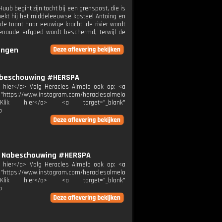
b begint zijn tocht bij een grenspost, die is
ekt hij het middeleeuwse kasteel Antoing en
de toont haar eeuwige kracht: de rivier wordt
wenoude erfgoed wordt beschermd, terwijl de
ringen
| Nabeschouwing #HERSPA
ik hier</a> Volg Heracles Almelo ook op: <a
="https://www.instagram.com/heraclesalmelo
melo">Klik hier</a> <a target="_blank"
p
" | Nabeschouwing #HERSPA
ik hier</a> Volg Heracles Almelo ook op: <a
="https://www.instagram.com/heraclesalmelo
melo">Klik hier</a> <a target="_blank"
p