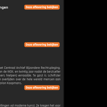
ingen
et Centraal Archief Bijzondere Rechtspleging.
n de WOII, en twintig jaar nadat de bestseller
rs hielpen) verraadde. Te gast is schrifster
ren overlijden over de hele wereld mensen aan
 Marion Koopmans.
lingen vol moderne kunst. Ze kregen het voor