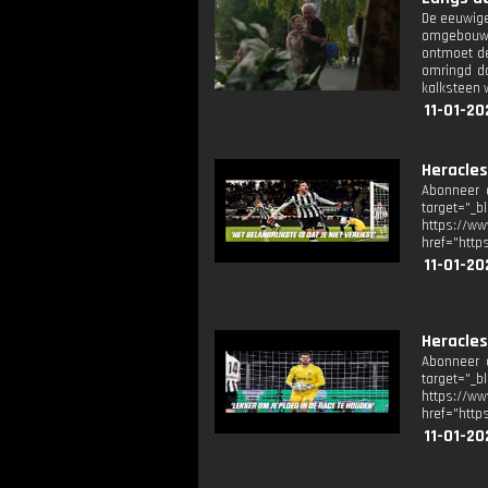
De eeuwige
omgebouwd 
ontmoet de
omringd do
kalksteen 
11-01-20
Heracles
Abonneer o
target="_b
https://
href="http
11-01-20
Heracles
Abonneer o
target="_b
https://
href="http
11-01-20