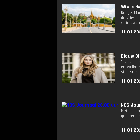
Wie is de
Bridget Ma
de Vries e
vertrouwen
11-01-20
Blauw Blo
Tirza van 
en welke v
staatsrech
11-01-20
NOS Jour
Met het l
gebarentaa
11-01-20