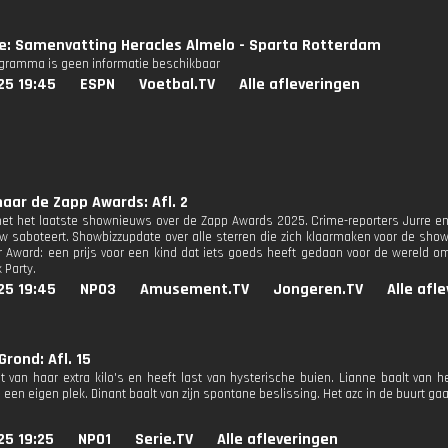
ie: Samenvatting Heracles Almelo - Sparta Rotterdam
ogramma is geen informatie beschikbaar
25 19:45
ESPN
Voetbal.TV
Alle afleveringen
aar de Zapp Awards: Afl. 2
et het laatste shownieuws over de Zapp Awards 2025. Crime-reporters Jurre en
w saboteert. Showbizzupdate over alle sterren die zich klaarmaken voor de sh
r Award: een prijs voor een kind dat iets goeds heeft gedaan voor de wereld o
 Party.
25 19:45
NPO3
Amusement.TV
Jongeren.TV
Alle afl
rond: Afl. 15
t van haar extra kilo's en heeft last van hysterische buien. Lianne baalt van h
een eigen plek. Dinant baalt van zijn spontane beslissing. Het azc in de buurt gaa
25 19:25
NPO1
Serie.TV
Alle afleveringen