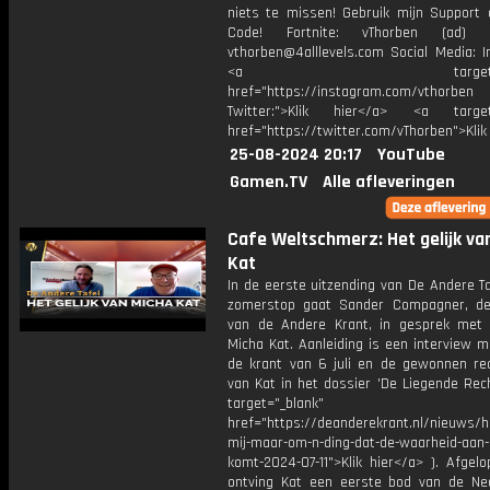
niets te missen! Gebruik mijn Support 
Code! Fortnite: vThorben (ad) B
vthorben@4alllevels.com Social Media: I
<a target="_bl
href="https://instagram.com/vthorben
Twitter:">Klik hier</a> <a target=
href="https://twitter.com/vThorben">Klik
25-08-2024 20:17
YouTube
Gamen.TV
Alle afleveringen
Cafe Weltschmerz: Het gelijk va
Kat
In de eerste uitzending van De Andere T
zomerstop gaat Sander Compagner, de
van de Andere Krant, in gesprek met j
Micha Kat. Aanleiding is een interview m
de krant van 6 juli en de gewonnen re
van Kat in het dossier 'De Liegende Rech
target="_blank"
href="https://deanderekrant.nl/nieuws/h
mij-maar-om-n-ding-dat-de-waarheid-aan-h
komt-2024-07-11">Klik hier</a> ). Afgel
ontving Kat een eerste bod van de Ne