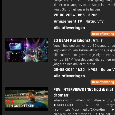
plekje vrij en Gloria zou graag Sonj
kinderen opvangen, maar Sonja is onvind
weet Gloria het gezin te helpen.
25-08-2024 11:55
NPO2
Amusement.TV
Natuur.TV
Alle afleveringen
EO BEAM Kerkdienst: Afl. 7
Vanaf het podium van de EO-Jongerenda
legt Jannica van Barneveld uit hoe je g
alle ruimte kunt geven in je eigen leven.
van de BEAM Worshipband die samen m
jongeren het dak eraf praist.
25-08-2024 11:30
NPO2
Geloof.
Alle afleveringen
PSV: INTERVIEWS l 'Dit had ik niet
dromen'
Interviews na afloop van Almere City 
►SUBSCRIBE NOW <a target="
href="https://psv.media/2KXaA6m ►T
hier</a> on notifications (Hit the bell