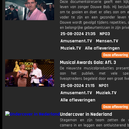
Deze documentaireserie geeft een kijk
leven van zanger Douwe Bob. Hij besluit
om te gooien en doet er alles aan om 
vader te zijn en een gezonder leven t
Douwe wordt gevolgd tijdens repetities,
en belangrijke gebeurtenissen in zijn priv
25-08-2024 21:35
NPO3
Amusement.TV
Mensen.TV
Muziek.TV
Alle afleveringen
Musical Awards Gala: Afl. 3
De nieuwste musicalproducties present
aan het publiek, met vele spect
liveoptredens begeleid door een groot liv
25-08-2024 21:15
NPO1
Amusement.TV
Muziek.TV
Alle afleveringen
Undercover in Nederland
Stegeman en zijn team zetten de v
camera in en leggen een ontluisterend b