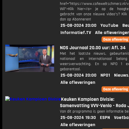
href="https://www.cafeweltschmerz.nl/v
Wil">Klik hier</a> je op de hoogt
gebracht van onze nieuwe video's? Klik 
dan op Abonneren!
25-08-2024 20:00
YouTube
Be
Informatief.TV
Alle afleveringe
NOS Journaal 20.00 uur: Afl. 34
Met het laatste nieuws, gebeurteni
nationaal en internationaal bela
weersverwachting. En op NPO 1 e
gebarentaal.
25-08-2024 20:00
NPO1
Nieuws
Alle afleveringen
Keuken Kampioen Divisie:
Samenvatting VVV-Venlo - Roda 
Van dit programma is geen informatie be
25-08-2024 19:30
ESPN
Voetba
Alle afleveringen