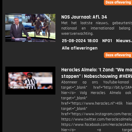
NOS Journaal: Afl. 34
Met het laatste nieuws, gebeurteni
nationaal en internationaal bela
weersverwachting.
25-08-2024 18:00
NPO1
Nieuws
Alle afleveringen
Heracles Almelo: 't Zand: "We m
stappen" | Nabeschouwing #HER
Abonneer op ons YouTube-kanaal
target="_blank" href="http://bit.ly/2AM
hier</a> Volg Heracles Almelo oo
target="_blank"
href="https://www.heracles.nl">Klik hi
target="_blank"
href="https://www.instagram.com/herac
https://www.twitter.com/heraclesalmelo
https://www.facebook.com/HeraclesAlmel
hier</a> <a target="_