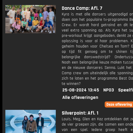
Dance Camp: Afl. 7
Kyra is met alle dansers uitgenodigd 
doen aan het populaire tv-programma B
Crew. Er wordt hard getraind en dit le
veel extra spanning op. Als Kyra het s
pre-workout krijgt aangeboden, denkt ze 
oplossing is voor al haar problemen. K
geheim houden voor Chelsea en Tom? E
op tijd fit genoeg om te shinen ti
belangrijke danswedstrijd? Ondertu
Noah een belangrijke keuze maken tuss
en de nieuwe danseres Senna. Lukt het
Camp crew om uiteindelijk alle spanning
zich te laten en het programma Best D
te winnen?
25-08-2024 13:45
NPO3
Speelf
Alle afleveringen
Silverpoint: Afl. 1
Louis, Meg, Glen en Kaz ontdekken dat z
de vier groepen zijn, die samen een onde
van een spel. Iedere groep heeft e