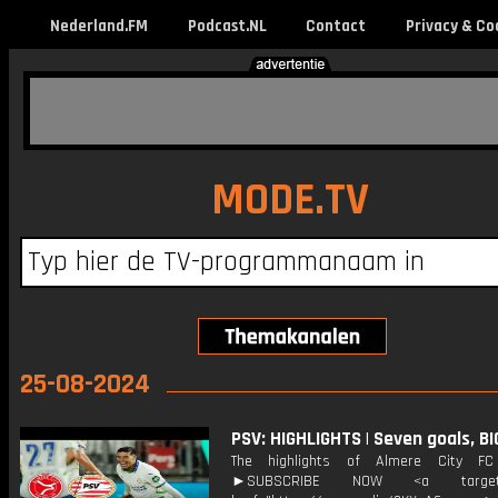
Nederland.FM
Podcast.NL
Contact
Privacy & Co
MODE.TV
25-08-2024
PSV: HIGHLIGHTS | Seven goals, BI
The highlights of Almere City F
►SUBSCRIBE NOW <a target="