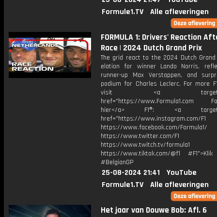
Formule1.TV
Alle afleveringen
FORMULA 1: Drivers' Reaction Aft
Race | 2024 Dutch Grand Prix
The grid react to the 2024 Dutch Grand 
elation for winner Lando Norris, refle
runner-up Max Verstappen, and surp
podium for Charles Leclerc. For more F1
visit <a target="_b
href="https://www.Formula1.com Fol
hier</a> F1®: <a target="_
href="https://www.instagram.com/F1
https://www.facebook.com/Formula1/
https://www.twitter.com/F1
https://www.twitch.tv/formula1
https://www.tiktok.com/@f1 #F1">Klik
#BelgianGP
25-08-2024 21:41
YouTube
Formule1.TV
Alle afleveringen
Het jaar van Douwe Bob: Afl. 6