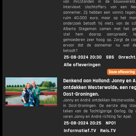
van misstanden in de bouwwereld.
interviewt slachtoffers van een Ne
aannemer. Zij hebben een vonnis tege
ruim 40.000 euro, maar op het mo
onderzoek betaalt hij niets van de sc
Alberto Stegeman samen met het ge
stel hem daarop aanspreekt, l
gemoederen zeer hoog op. Zorgt de con
ervoor dat de aannemer nu wel d
betaalt?
25-08-2024 20:30
SBS
Onrecht
Alle afleveringen
Denkend aan Holland: Janny en 
ontdekken Westerwolde, een reg
Oost-Groningen.
Janny en André ontdekken Westerwolde, 
in Oost-Groningen. De eerste dag sta
teken van de Tachtigjarige Oorlog. Op
varen Janny en André richting Ter Apel.
25-08-2024 20:25
NPO1
Informatief.TV
Reis.TV