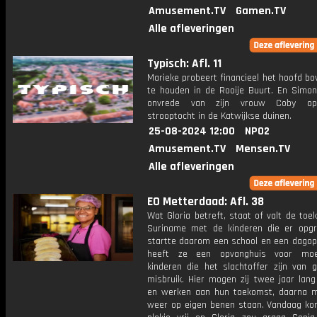
Amusement.TV
Gamen.TV
Alle afleveringen
Typisch: Afl. 11
Marieke probeert financieel het hoofd b
te houden in de Rooije Buurt. En Simon
onvrede van zijn vrouw Coby op 
strooptocht in de Katwijkse duinen.
25-08-2024 12:00
NPO2
Amusement.TV
Mensen.TV
Alle afleveringen
EO Metterdaad: Afl. 38
Wat Gloria betreft, staat of valt de to
Suriname met de kinderen die er opgr
startte daarom een school en een dagop
heeft ze een opvanghuis voor mo
kinderen die het slachtoffer zijn van 
misbruik. Hier mogen zij twee jaar lang
en werken aan hun toekomst, daarna 
weer op eigen benen staan. Vandaag ko