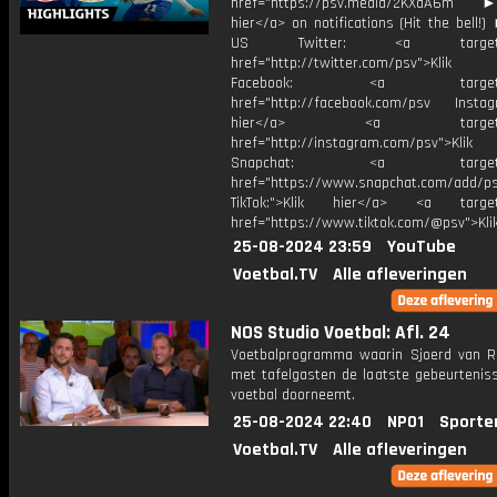
href="https://psv.media/2KXaA6m ►T
hier</a> on notifications (Hit the bell
US Twitter: <a target="_
href="http://twitter.com/psv">Klik
Facebook: <a target="_
href="http://facebook.com/psv Instagr
hier</a> <a target="_
href="http://instagram.com/psv">Klik
Snapchat: <a target="_
href="https://www.snapchat.com/add/p
TikTok:">Klik hier</a> <a target=
href="https://www.tiktok.com/@psv">Klik
25-08-2024 23:59
YouTube
Voetbal.TV
Alle afleveringen
NOS Studio Voetbal: Afl. 24
Voetbalprogramma waarin Sjoerd van 
met tafelgasten de laatste gebeurteniss
voetbal doorneemt.
25-08-2024 22:40
NPO1
Sporte
Voetbal.TV
Alle afleveringen