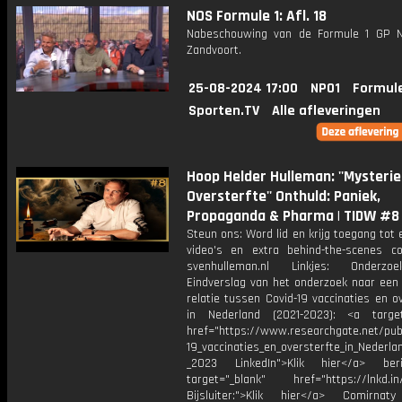
NOS Formule 1: Afl. 18
Nabeschouwing van de Formule 1 GP N
Zandvoort.
25-08-2024 17:00
NPO1
Formule
Sporten.TV
Alle afleveringen
Hoop Helder Hulleman: ''Mysteri
Oversterfte'' Onthuld: Paniek,
Propaganda & Pharma | TIDW #8
Steun ons: Word lid en krijg toegang tot 
video's en extra behind-the-scenes c
svenhulleman.nl Linkjes: Onderzoek
Eindverslag van het onderzoek naar een 
relatie tussen Covid-19 vaccinaties en o
in Nederland (2021-2023): <a target
href="https://www.researchgate.net/pub
19_vaccinaties_en_oversterfte_in_Nederla
_2023 LinkedIn">Klik hier</a> ber
target="_blank" href="https://lnkd.in
Bijsluiter:">Klik hier</a> Comirnaty