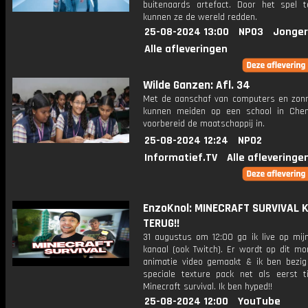
buitenaards artefact. Door het spel 
kunnen ze de wereld redden.
25-08-2024 13:00
NPO3
Jonger
Alle afleveringen
Wilde Ganzen: Afl. 34
Met de aanschaf van computers en zon
kunnen meiden op een school in Che
voorbereid de maatschappij in.
25-08-2024 12:24
NPO2
Informatief.TV
Alle afleveringe
EnzoKnol: MINECRAFT SURVIVAL 
TERUG!!
31 augustus om 12:00 ga ik live op mij
kanaal (ook Twitch). Er wordt op dit m
animatie video gemaakt & ik ben bezi
speciale texture pack net als eerst t
Minecraft survival. Ik ben hyped!!
25-08-2024 12:00
YouTube