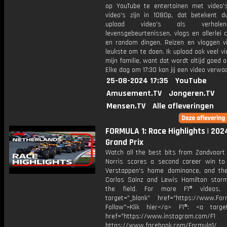
op YouTube te entertainen met video's
video's zijn in 1080p, dat betekent d
upload video's als verhale
levensgebeurtenissen, vlogs en allerlei 
en random dingen. Reizen en vloggen vi
leukste om te doen. Ik upload ook veel v
mijn familie, want dat wordt altijd goed 
Elke dag om 17:30 kan jij een video verwa
25-08-2024 17:35
YouTube
Amusement.TV
Jongeren.TV
Mensen.TV
Alle afleveringen
FORMULA 1: Race Highlights | 202
Grand Prix
Watch all the best bits from Zandvoort
Norris scores a second career win t
Verstappen's home dominance, and the
Carlos Sainz and Lewis Hamilton stor
the field. For more F1® videos, 
target="_blank" href="https://www.For
Follow">Klik hier</a> F1®: <a target
href="https://www.instagram.com/F1
https://www.facebook.com/Formula1/