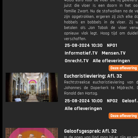
4000 euro voor de vloer die hij geleverd
juist die vloer is een doorn in het o
familie Zwart. Nu de stofwolken na de v
zijn opgetrokken, ergeren zij zich elke 
hobbels en bobbels in de vloer. Zij w
betalen als Jan Tabak de vloer verw
opnieuw vlak legt. Hoog tijd om duideli
verschaffen.
25-08-2024 10:30
NPO1
Informatief.TV
Mensen.TV
Onrecht.TV
Alle afleveringen
Eucharistieviering: Afl. 32
Rechtstreekse eucharistieviering van d
Johannes de Doperkerk te Mijdrecht. C
Ronald den Hartog.
25-08-2024 10:00
NPO2
Geloof
Alle afleveringen
Geloofsgesprek: Afl. 32
In de ogen van God mag hij er zijn en voel