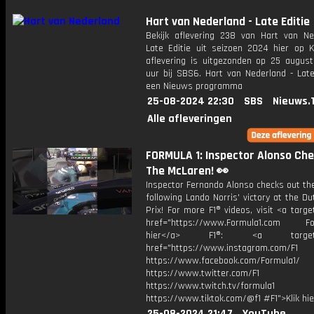
Hart van Nederland - Late Editie
Bekijk aflevering 238 van Hart van Ne
Late Editie uit seizoen 2024 hier op K
aflevering is uitgezonden op 25 august
uur bij SBS6. Hart van Nederland - Late
een Nieuws programma
25-08-2024 22:30
SBS
Nieuws.
Alle afleveringen
FORMULA 1: Inspector Alonso Che
The McLaren! 👀
Inspector Fernando Alonso checks out th
following Lando Norris' victory at the D
Prix! For more F1® videos, visit <a targe
href="https://www.Formula1.com Fol
hier</a> F1®: <a target="_
href="https://www.instagram.com/F1
https://www.facebook.com/Formula1/
https://www.twitter.com/F1
https://www.twitch.tv/formula1
https://www.tiktok.com/@f1 #F1">Klik hi
25-08-2024 21:47
YouTube