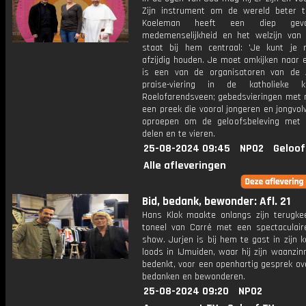
Zijn instrument om de wereld beter 
Koeleman heeft een diep gev
medemenselijkheid en het welzijn van
staat bij hem centraal: 'Je kunt je ni
afzijdig houden. Je moet omkijken naar el
is een van de organisatoren van de
praise-viering in de katholieke 
Roelofarendsveen; gebedsvieringen met 
een preek die vooral jongeren en jongvo
oproepen om de geloofsbeleving met 
delen en te vieren.
25-08-2024 09:45
NPO2
Geloof
Alle afleveringen
Bid, bedank, bewonder: Afl. 21
Hans Klok maakte onlangs zijn terugke
toneel van Carré met een spectaculair
show. Jurjen is bij hem te gast in zijn 
loods in IJmuiden, waar hij zijn waanzin
bedenkt, voor een openhartig gesprek ov
bedanken en bewonderen.
25-08-2024 09:20
NPO2