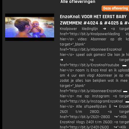
Alle afleveringen
EnzoKnol: VOOR HET EERST BABY
ZWEMMEN! #4024 & #4025 & #
Knolpower kledinglijn ➜ <a target=
href="http://bit.ly/Knolpowerkleding Vo
hier</a> video: Abonneer op dit ka
target="_blank"
href="http://bit.ly/AbonneerEnzoKnol
hier</a> speel ook games! Die kan je hi
➜ <a target="_bl
href="http://bit.ly/EnzoKnolYoutube ▬ M
hier</a> naam is Enzo Knol en ik upload
om 4 uur een vlog! Abonneer je op mi
zodat je alles kan bekijken wat ik mee
target="_blank"
href="http://bit.ly/AbonneerEnzoKnol ▬ 
hier</a> me op: Instagram: <a target
href="http://bit.ly/InstagramEnzoKnol 
hier</a> Alle afspeellijsten ⇩ ↪ EnzoK
2601 t/m 2800: <a target="
href="http://bit.ly/2601--2800 ↪">Klik
EnzoKnol Vlogs 2401 t/m 2600: <a target
href="http://bit.ly/2401-2600 ↪">Klik