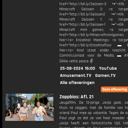
href="http://bit.ly/Seizoen-3 ↪">Klik
Minecraft Seizoen 2: <a target=
href="http://bit.ly/Seizoen2 ↪">Klik
Minecraft Seizoen 1: <a target=
href="http://bit.ly/Seizoen-1 ↪">Klik
Minecraft mini games: <a target=
href="http://bit.ly/Minecraftminigame
hier</a> EnzoKnol Meetings: <a target
href="http://bit.ly/EnzoKnolTour ▬ E
hier</a> Knol staat onder toezicht
Commissariaat voor de Media. ▬ #k
Dikke vette peace ✌
25-08-2024 16:00
YouTube
Amusement.TV
Gamen.TV
Alle afleveringen
Zappbios: Afl. 21
Jeugdfilm. De 13-jarige Jonja gaat, z
thuis te zeggen, met de familie van h
vriend Paul mee op vakantie. Tegen de o
Paul zegt ze dat ze van haar moeder
Jonja heeft een fantastische tijd, to