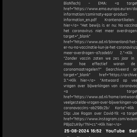
BioNTech) – EMA: <a target="
href="https://www.ema.europa.eu/en/d
information/comirnaty-epar-product-
information_en.pdf Krantenartikelen:
hier</a> "Het bewijs is er nu: Na vaccina
het coronavirus niet meer overdrage
target="_blank"
href="https://www.ad.nl/binnenland/het-b
er-nu-na-vaccinatie-kun-je-het-coronavirus
meer-overdragen~a7cadeb1/ 2.">Klik
"Zonder vaccin zaten we zes jaar in 
maar hoe effectief waren de
coronamaatregelen?" Gearchiveerd ar
target="_blank" href="https://archive
3.">Klik hier</a> "Antwoord op vee
vragen over bijwerkingen van coronavac
<a target="_bl
href="https://www.ad.nl/home/antwoord
veelgestelde-vragen-over-bijwerkingen-va
coronavaccins~ab298c2b/ Korte">Klik
Clip: Joe Rogan over Covid-19: <a targe
href="https://www.instagram.com/eviem
PBja2sA9y/?hl=cs">Klik hier</a>
25-08-2024 16:52
YouTube
Ser