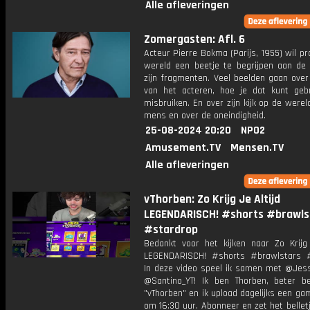
Alle afleveringen
Zomergasten: Afl. 6
Acteur Pierre Bokma (Parijs, 1955) wil p
wereld een beetje te begrijpen aan de
zijn fragmenten. Veel beelden gaan over
van het acteren, hoe je dat kunt geb
misbruiken. En over zijn kijk op de werel
mens en over de oneindigheid.
25-08-2024 20:20
NPO2
Amusement.TV
Mensen.TV
Alle afleveringen
vThorben: Zo Krijg Je Altijd
LEGENDARISCH! #shorts #brawls
#stardrop
Bedankt voor het kijken naar Zo Krijg 
LEGENDARISCH! #shorts #brawlstars 
In deze video speel ik samen met @Jess
@Santino_YT! Ik ben Thorben, beter b
"vThorben" en ik upload dagelijks een ga
om 16:30 uur. Abonneer en zet het belle