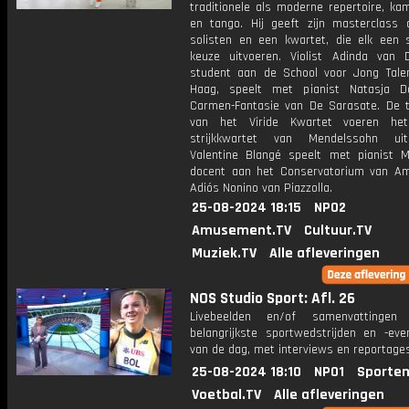
traditionele als moderne repertoire, ka
en tango. Hij geeft zijn masterclass
solisten en een kwartet, die elk een 
keuze uitvoeren. Violist Adinda van De
student aan de School voor Jong Tale
Haag, speelt met pianist Natasja 
Carmen-Fantasie van De Sarasate. De t
van het Viride Kwartet voeren he
strijkkwartet van Mendelssohn uit.
Valentine Blangé speelt met pianist Mi
docent aan het Conservatorium van A
Adiós Nonino van Piazzolla.
25-08-2024 18:15
NPO2
Amusement.TV
Cultuur.TV
Muziek.TV
Alle afleveringen
NOS Studio Sport: Afl. 26
Livebeelden en/of samenvattinge
belangrijkste sportwedstrijden en -ev
van de dag, met interviews en reportages
25-08-2024 18:10
NPO1
Sporten
Voetbal.TV
Alle afleveringen