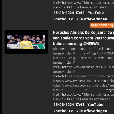
href="https://www.TikTok.com/@heracles
hier</a> 📲 En de Heracles Almelo App
25-08-2024 17:42
YouTube
Voetbal.TV
Alle afleveringen
Heracles Almelo: De Keijzer: "De
van spelen zorgt voor vertrouwe
Nabeschouwing #HERWIL
Abonneer op ons YouTube-kanaal
target="_blank" href="http://bit.ly/2AM
hier</a> Volg Heracles Almelo oo
target="_blank"
href="https://www.heracles.nl">Klik hi
target="_blank"
href="https://www.instagram.com/herac
https://www.twitter.com/heraclesalmelo
https://www.facebook.com/HeraclesAlmel
hier</a> <a target="_
href="https://www.TikTok.com/@heracles
hier</a> 📲 En de Heracles Almelo App
25-08-2024 17:41
YouTube
Voetbal.TV
Alle afleveringen