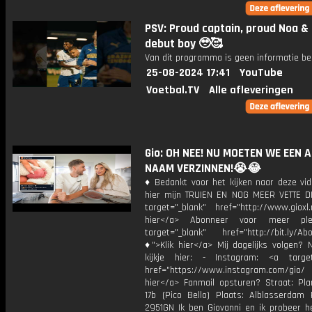
PSV: Proud captain, proud Noa &
debut boy 🥹🥰
Van dit programma is geen informatie be
25-08-2024 17:41
YouTube
Voetbal.TV
Alle afleveringen
Gio: OH NEE! NU MOETEN WE EEN 
NAAM VERZINNEN!😭😂
♦ Bedankt voor het kijken naar deze vid
hier mijn TRUIEN EN NOG MEER VETTE D
target="_blank" href="http://www.gioxl.
hier</a> Abonneer voor meer ple
target="_blank" href="http://bit.ly/Ab
♦">Klik hier</a> Mij dagelijks volgen?
kijkje hier: - Instagram: <a target
href="https://www.instagram.com/gio
hier</a> Fanmail opsturen? Straat: Pl
17b (Pico Bello) Plaats: Alblasserdam 
2951GN Ik ben Giovanni en ik probeer he