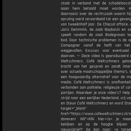
staat in verband met de schadeloosste
aaan hem betaald moet worden. K
daarnaast over de rechtszaak waarin hi
opruiing werd veroordeeld tot een gevan
van tweeënhalf jaar. De Chipsol affaire, 
Joris Demmink, de zaak Baybasin en o
speelt rondom de zaak Bodegraven k
bod. Door technische problemen is de o
Compagner vanaf de helft van het
weggevallen. Excuses voor eventuee
daarvan. --- Deze video is geproduceerd
Weltschmerz. Café Weltschmerz gelo
kracht van het gesprek en zendt inter
over actuele maatschappelijke thema's. 
een hoogwaardig alternatief voor de m
media. Café Weltschmerz is onafhankelij
verbonden aan politieke, religieuze of c
partijen. Waardeer je onze video's? Help
strijd naar een eerlijker Nederland, vrij v
en Steun Café Weltschmerz en word Sta
target="_blank"
href="https://www.cafeweltschmerz.nl/m
doneren/ Wil">Klik hier</a> je mee
bekijken en op de hoogte blijven 
nieuwsbrief? Ga dan naar: <a target