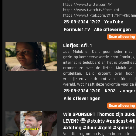
https://www.twitter.com/F1
https://www.twitch.tv/formula1
https://www.tiktok.com/@f1 #F1">Klik hi
25-08-2024 17:27
YouTube
Formule1.TV
Alle afleveringen
Liefjes: Afl. 1
Jae, Malak en Celia gaan ieder met 
gezin op kampeervakantie naar Frankrijk
internet is belabberd en het is bloedheet.
dromen ze over de liefde: Malak wil 
ontdekken, Celia droomt over haar
vriendje en Jae droomt van liefde in de
wereld. Wat heeft deze vakantie voor ze 
25-08-2024 17:20
NPO3
Jonger
Alle afleveringen
Wie SPONSORT Thomas zijn DURE
LEVEN? 🤑 #stuktv #podcast #l
#dating #duur #geld #sponsor
Van dit programma is geen informatie be