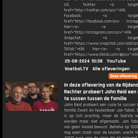
US Twitter: <a target="_
href="http://twitter.com/psv">Klik
Facebook: <a target="_
href="http://facebook.com/psv Instagr
hier</a> <a target="_
href="http://instagram.com/psv">Klik
Snapchat: <a target="_
href="https://www.snapchat.com/add/p
TikTok:">Klik hier</a> <a target=
href="https://www.tiktok.com/@psv">Klik
25-08-2024 10:38
YouTube
Voetbal.TV
Alle afleveringen
In deze aflevering van de Rijden
Rechter probeert John Reid een 
te sussen tussen de familie
John Reid probeert een ruzie te sussen 
familie Zwart en keukenboer Jan Tabak. 
is op zich prachtig, maar de laatste o
worden maar niet afgemaakt. Jan Taba
van geen kwaad bewust. Behalve op 1000
nog open staat voor de keuken, wacht hi