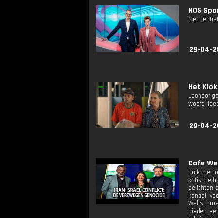
NOS Spor
Met het be
29-04-2
Het Klok
Leonoor ga
woord 'idea
29-04-2
Cafe We
Duik met o
kritische 
belichten 
kanaal voo
Weltschmer
bieden een