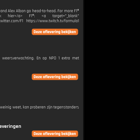
o and Alex Albon go head-to-head. For more F1®
Klik hier</a> F1®: <a target="_blank"
itter.com/F1 https://www.twitch.tv/formula1
e weersverwachting. En op NPO 1 extra met
 weinig weet, kan proberen zijn tegenstanders
leveringen