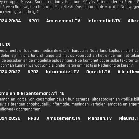
ley en Appie Mussa, Sander en Jordy Huisman, Mátyás Bittenbinder en Sterrin 
n Steven Brunswijk en Krista en Marcelle Arriëns slaan op de vlucht in Noorwegen
r overal gevaar dreigt?
024 20:34
NPO1
Amusement.TV
Informatief.TV
Alle 
l. 13
reld heeft er last van: medicijntekort. In Europa is Nederland koploper als h
len zijn in ons land al lange tijd niet op voorraad en het einde van het tekort l
r de oorzaken en de mogelijke oplossingen. Hoe komt het dat er zulke tekorten 
 aan? En kunnen we wat van die landen leren om het tij in Nederland te keren?
024 20:27
NPO2
Informatief.TV
Onrecht.TV
Alle afle
smalen & Groenteman: Afl. 16
teman en Marcel van Roosmalen geven hun scherpe, uitgesproken en vrolijke blik
elevisie brengen onophoudelijk informatie, meningen, verhalen, emoties en erge
mediaweek doorgenomen.
024 20:26
NPO3
Amusement.TV
Mensen.TV
Nieuws.T