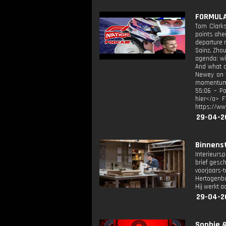
FORMULA 
Tom Clarks
points ahe
departure 
Sainz, Zho
agenda: wi
And what c
Newey on t
momentum 30
55:06 – Po
hier</a> F
https://ww
29-04-2
Binnenst
Interieurs
brief gesc
voorjaars-
Hertogenbo
Hij werkt a
29-04-2
Sophie &