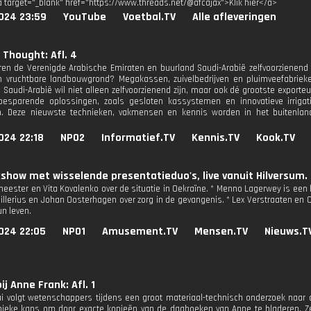
a target="_blank" href="https://www.threads.net/@afcajax">Klik hier</a>
024 23:59
YouTube
Voetbal.TV
Alle afleveringen
 Thought: Afl. 4
en de Verenigde Arabische Emiraten en buurland Saudi-Arabië zelfvoorzienend
 vruchtbare landbouwgrond? Megakassen, zuivelbedrijven en pluimveefabriek
. Saudi-Arabië wil niet alleen zelfvoorzienend zijn, maar ook dé grootste export
besparende oplossingen, zoals gesloten kassystemen en innovatieve irrigat
n. Deze nieuwste technieken, vakmensen en kennis worden in het buitenland
024 22:18
NPO2
Informatief.TV
Kennis.TV
Kook.TV
kshow met wisselende presentatieduo's, live vanuit Hilversum.
ester en Vita Kovalenko over de situatie in Oekraïne. * Menno Lagerwey is een 
Villerius en Johan Oosterhagen over zorg in de gevangenis. * Lex Verstraaten en 
un leven.
024 22:05
NPO1
Amusement.TV
Mensen.TV
Nieuws.T
ij Anne Frank: Afl. 1
ai volgt wetenschappers tijdens een groot materiaal-technisch onderzoek naar
unieke kans om door exacte kopieën van de dagboeken van Anne te bladeren. 