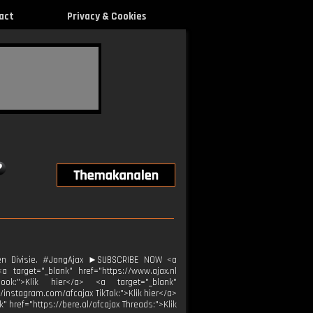
act
Privacy & Cookies
en Divisie. #JongAjax ►SUBSCRIBE NOW <a
 target="_blank" href="https://www.ajax.nl
ebook:">Klik hier</a> <a target="_blank"
//instagram.com/afcajax TikTok:">Klik hier</a>
" href="https://bere.al/afcajax Threads:">Klik