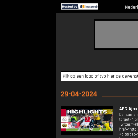
Neder
29-04-2024
AFC Ajax
De samenv
target="_b
Twitter:"
href="http
<a target="