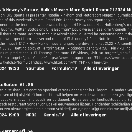
1: Newey's Future, Hulk's Move + More Sprint Drama? | 2024 Mi
on, Sky Sports F1 presenter Natalie Pinkham and Motorsport-Magazin journalist 
ad of this weekend’s Miami Grand Prix. Adrian Newey has reportedly told Red Bull
mean for the team and where would he go next? How does Nico Hulkenberg’s move 
u Guanyu, Valtteri Bottas and Ollie Bearman? Could we even see Kimi Antonelli in 
ll there be more McLaren magic in Miami? Should Ferrari be concerned about th
an we expect from the second round of F1 Academy? Plus, Natalie and Christian
he move? 17:51 – How Hulk’s move changes the driver market 21:22 – Antonelli
:20 – Getting spicy at Ferrari? 34:39 – Ricciardo’s penalty 41:58 – Pin v Pulling
dium predictions + F1 Fantasy For more F1® videos, visit <a target="_blank" 
1®: <a target="_blank" href="https://www.instagram.com/F1 https://www.facebo
w.twitch.tv/formula1 https://www.tiktok.com/@f1 #F1">Klik hier</a>
024 19:30
YouTube
Formule1.TV
Alle afleveringen
eBuiten: Afl. 85
pecialist Theo-Bert gaat op speciaal verzoek naar Marit in Hillegom. De ouder
hreven of hij alsjeblieft hun dochter wil helpen om van de woonkamer een gezell
traybake met zalm, broccoli en aardappel. Hij serveert er knoflooktoast bij. Ee
sch restaureert Sander van Boekel eeuwenoude lijsten. Honderden schilderijen en
an een nieuw project: een dierbaar schilderij van zijn opa krijgt een nieuwe omlijst
024 19:08
NPO2
Kennis.TV
Alle afleveringen
 Jeroen: Afl. 64