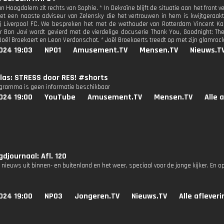
n Hoogdalem zit rechts van Sophie. * In Oekraïne blijft de situatie aan het front
t een naaste adviseur van Zelensky die het vertrouwen in hem is kwijtgeraakt. 
ij Liverpool FC. We bespreken het met de wethouder van Rotterdam Vincent Kar
ar Bon Jovi wordt gevierd met de vierdelige docuserie Thank You, Goodnight: The 
Joël Broekaert en Leon Verdonschot. * Joël Broekaerts treedt op met zijn glamro
024 19:03
NPO1
Amusement.TV
Mensen.TV
Nieuws.T
las: STRESS door RES! #shorts
ogramma is geen informatie beschikbaar
024 19:00
YouTube
Amusement.TV
Mensen.TV
Alle 
djournaal: Afl. 120
 nieuws uit binnen- en buitenland en het weer, speciaal voor de jonge kijker. En 
024 19:00
NPO3
Jongeren.TV
Nieuws.TV
Alle aflever