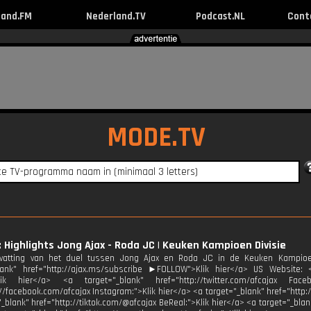
land.FM
Nederland.TV
Podcast.NL
Cont
MODE.TV
: Highlights Jong Ajax - Roda JC | Keuken Kampioen Divisie
atting van het duel tussen Jong Ajax en Roda JC in de Keuken Kampio
lank" href="http://ajax.ms/subscribe ►FOLLOW">Klik hier</a> US Website: <a
>Klik hier</a> <a target="_blank" href="http://twitter.com/afcajax Fac
://facebook.com/afcajax Instagram:">Klik hier</a> <a target="_blank" href="http:
_blank" href="http://tiktok.com/@afcajax BeReal:">Klik hier</a> <a target="_blank