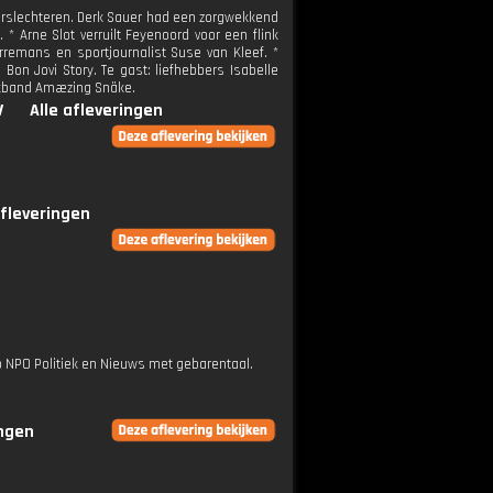
 verslechteren. Derk Sauer had een zorgwekkend
* Arne Slot verruilt Feyenoord voor een flink
remans en sportjournalist Suse van Kleef. *
Bon Jovi Story. Te gast: liefhebbers Isabelle
ckband Amæzing Snäke.
V
Alle afleveringen
afleveringen
op NPO Politiek en Nieuws met gebarentaal.
ingen