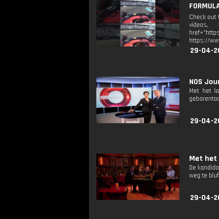
FORMULA 
Check out 
videos, 
href="http
https://ww
29-04-2
NOS Jour
Met het l
gebarentaa
29-04-2
Met het 
De kandida
weg te blu
29-04-2