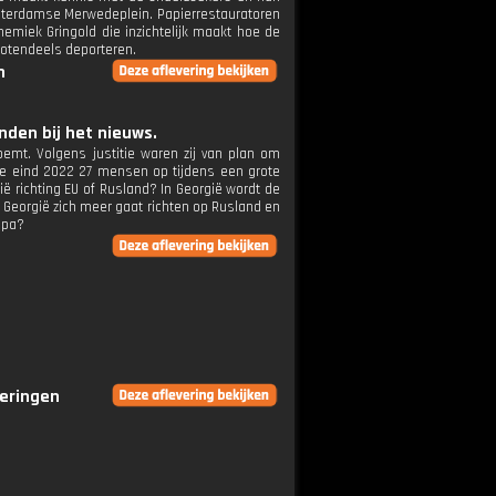
msterdamse Merwedeplein. Papierrestauratoren
nemiek Gringold die inzichtelijk maakt hoe de
grotendeels deporteren.
n
den bij het nieuws.
emt. Volgens justitie waren zij van plan om
te eind 2022 27 mensen op tijdens een grote
ië richting EU of Rusland? In Georgië wordt de
 Georgië zich meer gaat richten op Rusland en
opa?
veringen