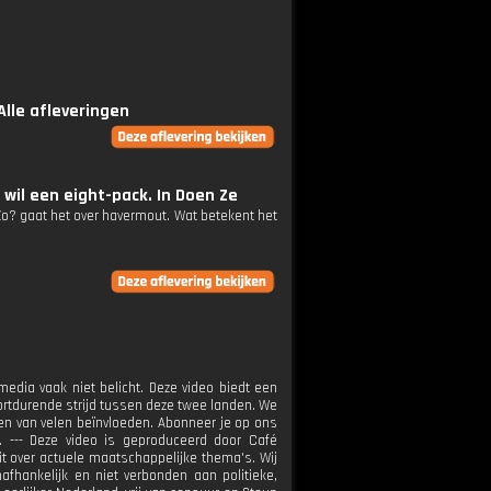
Alle afleveringen
wil een eight-pack. In Doen Ze
 Zo? gaat het over havermout. Wat betekent het
edia vaak niet belicht. Deze video biedt een
ortdurende strijd tussen deze twee landen. We
ven van velen beïnvloeden. Abonneer je op ons
s. --- Deze video is geproduceerd door Café
it over actuele maatschappelijke thema's. Wij
fhankelijk en niet verbonden aan politieke,