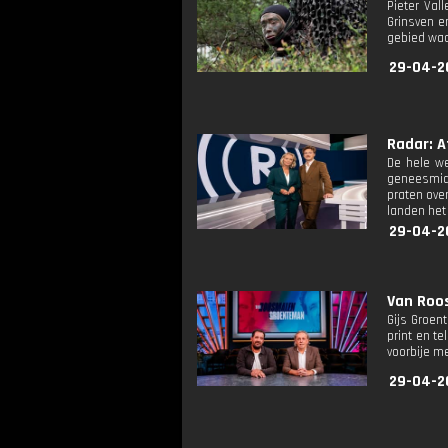
Pieter Val
Grinsven e
gebied waa
29-04-2
Radar: Af
De hele we
geneesmidde
praten ove
landen het
29-04-2
Van Roo
Gijs Groen
print en t
voorbije 
29-04-2