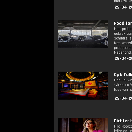
hier</a> <
29-04-2
Food for
Hoe prober
gebrek aan
schaars is
Met water
producere
Nederland.
29-04-2
Op1: Tal
Han Bouwme
* Jessica 
fase van h
29-04-2
Dichter b
Hila Noorz
krijgt de 