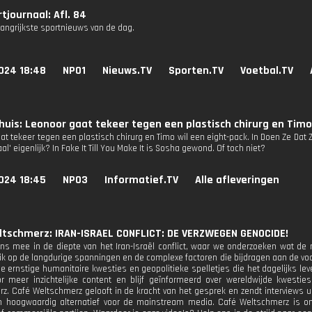
tjournaal: Afl. 84
langrijkste sportnieuws van de dag.
024 18:48
NPO1
Nieuws.TV
Sporten.TV
Voetbal.TV
huis: Leonoor gaat tekeer tegen een plastisch chirurg en Timo 
at tekeer tegen een plastisch chirurg en Timo wil een eight-pack. In Doen Ze Dat
al' eigenlijk? In Fake It Till You Make It is Sosha gewond. Of toch niet?
024 18:45
NPO3
Informatief.TV
Alle afleveringen
ltschmerz: IRAN-ISRAEL CONFLICT: DE VERZWEGEN GENOCIDE!
ns mee in de diepte van het Iran-Israël conflict, waar we onderzoeken wat de m
blik op de langdurige spanningen en de complexe factoren die bijdragen aan de vo
de ernstige humanitaire kwesties en geopolitieke spelletjes die het dagelijks le
r meer inzichtelijke content en blijf geïnformeerd over wereldwijde kwestie
z. Café Weltschmerz gelooft in de kracht van het gesprek en zendt interviews u
 hoogwaardig alternatief voor de mainstream media. Café Weltschmerz is ona