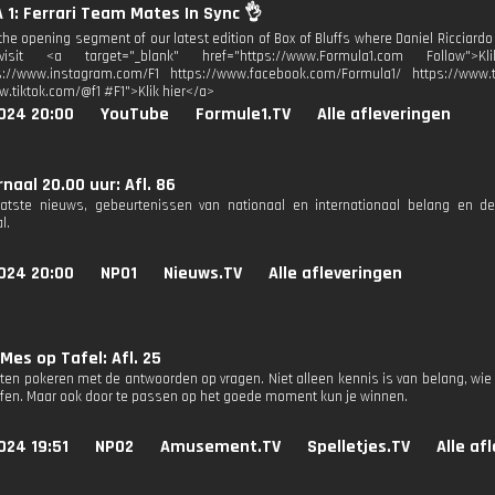
1: Ferrari Team Mates In Sync 👌
the opening segment of our latest edition of Box of Bluffs where Daniel Ricciard
visit <a target="_blank" href="https://www.Formula1.com Follow">
s://www.instagram.com/F1 https://www.facebook.com/Formula1/ https://www.tw
w.tiktok.com/@f1 #F1">Klik hier</a>
024 20:00
YouTube
Formule1.TV
Alle afleveringen
naal 20.00 uur: Afl. 86
aatste nieuws, gebeurtenissen van nationaal en internationaal belang en d
l.
024 20:00
NPO1
Nieuws.TV
Alle afleveringen
Mes op Tafel: Afl. 25
ten pokeren met de antwoorden op vragen. Niet alleen kennis is van belang, wie
ffen. Maar ook door te passen op het goede moment kun je winnen.
024 19:51
NPO2
Amusement.TV
Spelletjes.TV
Alle af