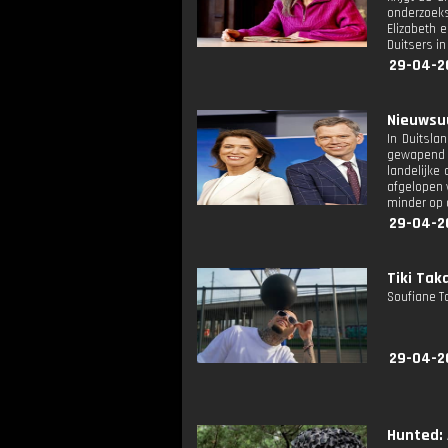
onderzoeks
Elizabeth 
Duitsers in
29-04-2
Nieuwsuu
In Duitsla
gewapend h
landelijke 
afgelopen 
minder op 
29-04-2
Tiki Taka
Soufiane T
29-04-2
Hunted: 