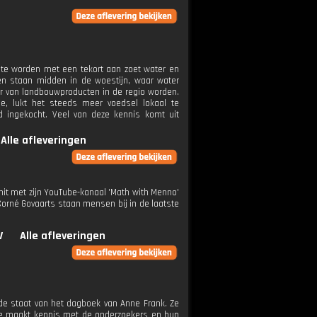
 te worden met een tekort aan zoet water en
en staan midden in de woestijn, waar water
eur van landbouwproducten in de regio worden.
ie, lukt het steeds meer voedsel lokaal te
 ingekocht. Veel van deze kennis komt uit
Alle afleveringen
hit met zijn YouTube-kanaal 'Math with Menno'
Corné Govaarts staan mensen bij in de laatste
V
Alle afleveringen
 de staat van het dagboek van Anne Frank. Ze
Ze maakt kennis met de onderzoekers en hun