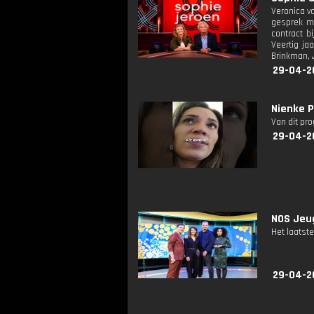
Veronica va
gesprek me
contract b
Veertig ja
Brinkman, 
29-04-2
Nienke P
Van dit pr
29-04-2
NOS Jeug
Het laatste
29-04-2