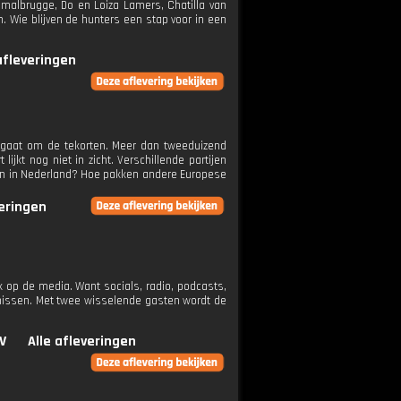
Smalbrugge, Do en Loiza Lamers, Chatilla van
. Wie blijven de hunters een stap voor in een
afleveringen
et gaat om de tekorten. Meer dan tweeduizend
ijkt nog niet in zicht. Verschillende partijen
zijn in Nederland? Hoe pakken andere Europese
veringen
 op de media. Want socials, radio, podcasts,
rnissen. Met twee wisselende gasten wordt de
V
Alle afleveringen