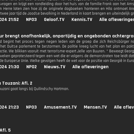
vragen en krijgt een rondleiding door het huis van de familie Frank aan het A
en Herre laten zien hoe zij de originele dagboeken hanteren en Hila ontmoet An
 twee jaar tijd de Joodse bevolking in Nederland in kaart brengen en uiteindelijk 
024 21:52
NPO3
Geloof.TV
Kennis.TV
Alle afleveringe
r brengt onafhankelijk, onpartijdig en ongebonden achtergron
nd begint het proces tegen negen leden van de groep die zich Reichsbürger no
et Duitse parlement te bestormen. De politie kreeg lucht van het plan en pak
actie. We blikken vooruit met terrorisme-expert Jelle van Buuren. * Beweegt Georg
weken geprotesteerd tegen een wet die er volgens de demonstraten toe leidt dat
de Europese Unie. Welke gevolgen heeft de wet voor de positie van Georgië in Eur
024 21:30
NPO2
Nieuws.TV
Alle afleveringen
 Touzani: Afl. 2
ouzani gaat langs bij Quilindschy Hartman.
024 21:23
NPO3
Amusement.TV
Mensen.TV
Alle afle
Afl. 5