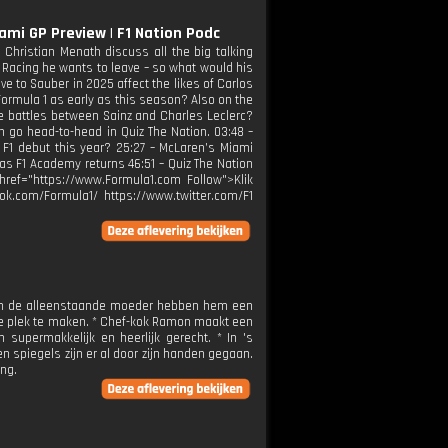
ami GP Preview | F1 Nation Podc
Christian Menath discuss all the big talking
 Racing he wants to leave – so what would his
to Sauber in 2025 affect the likes of Carlos
Formula 1 as early as this season? Also on the
e battles between Sainz and Charles Leclerc?
 go head-to-head in Quiz The Nation. 03:48 –
 F1 debut this year? 25:27 – McLaren’s Miami
 as F1 Academy returns 46:51 – Quiz The Nation
href="https://www.Formula1.com Follow">Klik
ok.com/Formula1/ https://www.twitter.com/F1
s van de alleenstaande moeder hebben hem een
ige plek te maken. * Chef-kok Ramon maakt een
n supermakkelijk en heerlijk gerecht. * In 's
 spiegels zijn er al door zijn handen gegaan.
ing.