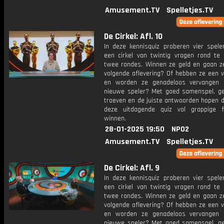
Amusement.TV
Spelletjes.TV
De Cirkel: Afl. 10
In deze kennisquiz proberen vier spel
een cirkel van twintig vragen rond te 
twee rondes. Winnen ze geld en gaan z
volgende aflevering? Of hebben ze een v
en worden ze genadeloos vervangen 
nieuwe speler? Met goed samenspel, ge
troeven en de juiste antwoorden hopen d
deze uitdagende quiz vol grappige f
winnen.
28-01-2025 19:50
NPO2
Amusement.TV
Spelletjes.TV
De Cirkel: Afl. 9
In deze kennisquiz proberen vier spel
een cirkel van twintig vragen rond te 
twee rondes. Winnen ze geld en gaan z
volgende aflevering? Of hebben ze een v
en worden ze genadeloos vervangen 
nieuwe speler? Met goed samenspel, ge