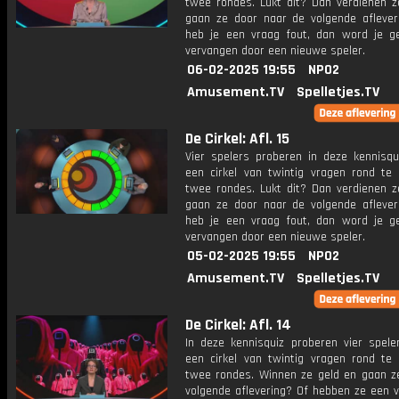
twee rondes. Lukt dit? Dan verdienen z
gaan ze door naar de volgende aflever
heb je een vraag fout, dan word je g
vervangen door een nieuwe speler.
06-02-2025 19:55
NPO2
Amusement.TV
Spelletjes.TV
De Cirkel: Afl. 15
Vier spelers proberen in deze kennisq
een cirkel van twintig vragen rond te 
twee rondes. Lukt dit? Dan verdienen z
gaan ze door naar de volgende aflever
heb je een vraag fout, dan word je g
vervangen door een nieuwe speler.
05-02-2025 19:55
NPO2
Amusement.TV
Spelletjes.TV
De Cirkel: Afl. 14
In deze kennisquiz proberen vier spel
een cirkel van twintig vragen rond te 
twee rondes. Winnen ze geld en gaan z
volgende aflevering? Of hebben ze een v