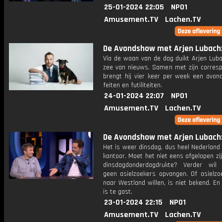
25-01-2024 22:05
NPO1
Amusement.TV
Lachen.TV
De Avondshow met Arjen Lubach: 
Via de waan van de dag duikt Arjen Luba
zee van nieuws. Samen met zijn corres
brengt hij vier keer per week een avon
feiten en futiliteiten.
24-01-2024 22:07
NPO1
Amusement.TV
Lachen.TV
De Avondshow met Arjen Lubach: 
Het is weer dinsdag, dus heel Nederland
kantoor. Moet het niet eens afgelopen zi
dinsdagdonderdagdrukte? Verder wil
geen asielzoekers opvangen. Of asielzo
naar Westland willen, is niet bekend. E
is te gast.
23-01-2024 22:15
NPO1
Amusement.TV
Lachen.TV