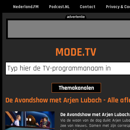
Nederland.FM
Podcast.NL
Contact
Privacy & Co
MODE.TV
De Avondshow met Arjen Lubach - Alle afl
De Avondshow met Arjen Lubach: 
Via de waan van de dag duikt Arjen Luba
zee van nieuws. Samen met zijn corres