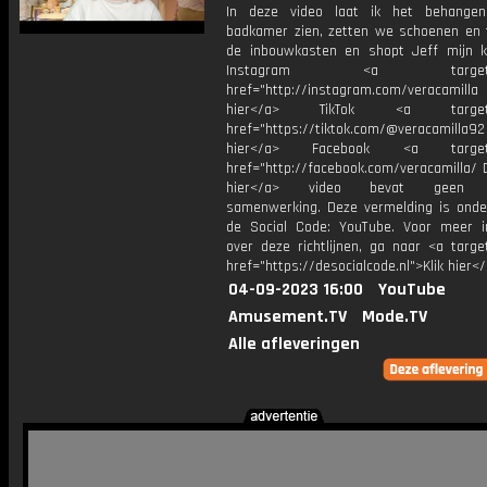
In deze video laat ik het behange
badkamer zien, zetten we schoenen en 
de inbouwkasten en shopt Jeff mijn 
Instagram <a target="_
href="http://instagram.com/veracamill
hier</a> TikTok <a target="
href="https://tiktok.com/@veracamilla9
hier</a> Facebook <a target="
href="http://facebook.com/veracamilla/ 
hier</a> video bevat geen b
samenwerking. Deze vermelding is onde
de Social Code: YouTube. Voor meer i
over deze richtlijnen, ga naar <a targe
href="https://desocialcode.nl">Klik hier<
04-09-2023 16:00
YouTube
Amusement.TV
Mode.TV
Alle afleveringen