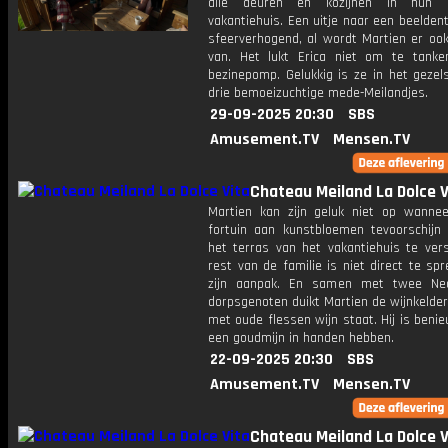
alle deuren en kozijnen in hun It
vakantiehuis. Een uitje naar een beelden
sfeerverhogend, al wordt Martien er ook
van. Het lukt Erica niet om te tanke
bezinepomp. Gelukkig is ze in het gezel
drie bemoeizuchtige mede-Meilandjes.
29-09-2025 20:30
SBS
Amusement.TV
Mensen.TV
Chateau Meiland La Dolce V
Martien kan zijn geluk niet op wannee
fortuin aan kunstbloemen tevoorschijn
het terras van het vakantiehuis te vers
rest van de familie is niet direct te sp
zijn aanpak. En samen met twee Ned
dorpsgenoten duikt Martien de wijnkelder 
met oude flessen wijn staat. Hij is beni
een goudmijn in handen hebben.
22-09-2025 20:30
SBS
Amusement.TV
Mensen.TV
Chateau Meiland La Dolce V