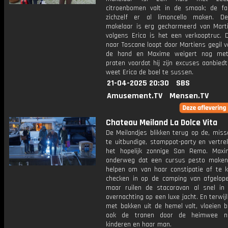
citroenbomen valt in de smaak; de fam
zichzelf er al limoncello maken. D
makelaar is erg gecharmeerd van Mart
volgens Erica is het een verkooptruc. D
naar Toscane loopt door Martiens gegil vo
de hand en Maxime weigert nog me
praten voordat hij zijn excuses aanbiedt
weet Erica de boel te sussen.
21-04-2025 20:30
SBS
Amusement.TV
Mensen.TV
Chateau Meiland La Dolce Vita
De Meilandjes blikken terug op de, miss
te uitbundige, stamppot-party en vertre
het hopelijk zonnige San Remo. Max
onderweg dat een cursus pesto maken
helpen om van haar constipatie af te 
checken in op de camping van afgelop
maar ruilen de stacaravan al snel in
overnachting op een luxe jacht. En terwij
met bakken uit de hemel valt, vloeien b
ook de tranen door de heimwee n
kinderen en haar man.