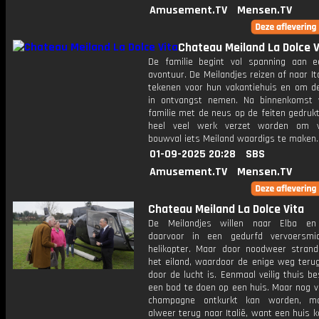
Amusement.TV
Mensen.TV
Chateau Meiland La Dolce V
De familie begint vol spanning aan 
avontuur. De Meilandjes reizen af naar It
tekenen voor hun vakantiehuis en om de
in ontvangst nemen. Na binnenkomst
familie met de neus op de feiten gedruk
heel veel werk verzet worden om 
bouwval iets Meiland waardigs te maken.
01-09-2025 20:28
SBS
Amusement.TV
Mensen.TV
Chateau Meiland La Dolce Vita
De Meilandjes willen naar Elba en
daarvoor in een gedurfd vervoersmi
helikopter. Maar door noodweer stran
het eiland, waardoor de enige weg teru
door de lucht is. Eenmaal veilig thuis be
een bod te doen op een huis. Maar nog v
champagne ontkurkt kan worden, m
alweer terug naar Italië, want een huis 