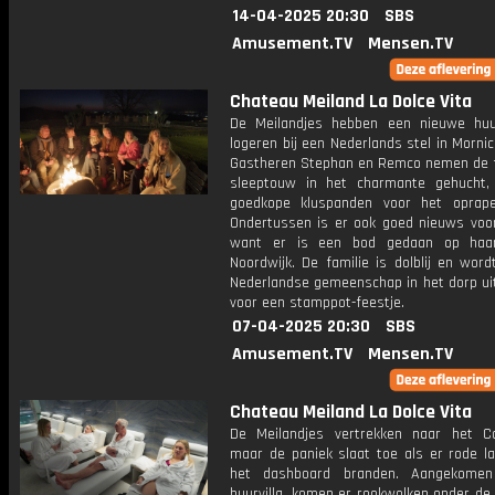
14-04-2025 20:30
SBS
Amusement.TV
Mensen.TV
Chateau Meiland La Dolce Vita
De Meilandjes hebben een nieuwe hu
logeren bij een Nederlands stel in Morni
Gastheren Stephan en Remco nemen de f
sleeptouw in het charmante gehucht
goedkope kluspanden voor het oprape
Ondertussen is er ook goed nieuws voo
want er is een bod gedaan op haar 
Noordwijk. De familie is dolblij en wor
Nederlandse gemeenschap in het dorp ui
voor een stamppot-feestje.
07-04-2025 20:30
SBS
Amusement.TV
Mensen.TV
Chateau Meiland La Dolce Vita
De Meilandjes vertrekken naar het 
maar de paniek slaat toe als er rode l
het dashboard branden. Aangekomen
huurvilla, komen er rookwolken onder de