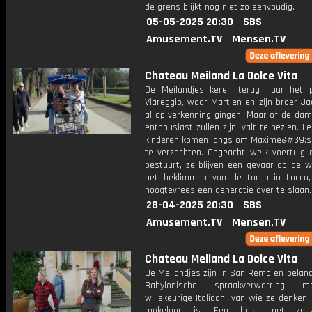
de grens blijkt nog niet zo eenvoudig.
05-05-2025 20:30
SBS
Amusement.TV
Mensen.TV
Chateau Meiland La Dolce Vita
De Meilandjes keren terug naar het p
Viareggio, waar Martien en zijn broer J
al op verkenning gingen. Maar of de dam
enthousiast zullen zijn, valt te bezien. L
kinderen komen langs om Maxime&#39;
te verzachten. Ongeacht welk voertuig d
bestuurt, ze blijven een gevaar op de w
het beklimmen van de toren in Lucca, 
hoogtevrees een generatie over te slaan.
28-04-2025 20:30
SBS
Amusement.TV
Mensen.TV
Chateau Meiland La Dolce Vita
De Meilandjes zijn in San Remo en belan
Babylonische spraakverwarring 
willekeurige Italiaan, van wie ze denken 
makelaar is. Een huis met zeez