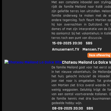
Met een complete inboedel aan styling
rijdt de familie Meiland naar Italië zod
zijn geliefde terras kan uitstallen. Helaas
familie onderweg te maken met de e
andere tegenslag. Toch fleurt Martien o
hij kan overnachten in Duitsland. Hij 
dames af met zijn interpretatie van de Du
Na aankomst bij het vakantiehuis in Italië 
terras toch een punt van discussie.
15-09-2025 20:30
SBS
Amusement.TV
Mensen.TV
Chateau Meiland La Dolce V
De familie Meiland gaat voor het eerst a
in het nieuwe vakantiehuis. De Meilandj
het huis gekocht inclusief de inboede
jaar niet naar is omgekeken. Tot grote
van Martien ziet Erica overal waarde in
weinig weggooien. Gelukkig krijgt de fa
van een aantal voortvarende Italianen. 
de familie kennis met drie buurmanne
gedeelde hobby: wijn.
08-09-2025 20:30
SBS