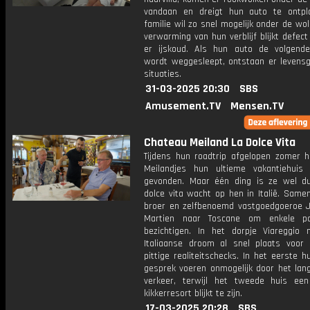
vandaan en dreigt hun auto te ontpl
familie wil zo snel mogelijk onder de wo
verwarming van hun verblijf blijkt defect
er ijskoud. Als hun auto de volgend
wordt weggesleept, ontstaan er levensge
situaties.
31-03-2025 20:30
SBS
Amusement.TV
Mensen.TV
Chateau Meiland La Dolce Vita
Tijdens hun roadtrip afgelopen zomer 
Meilandjes hun ultieme vakantiehuis
gevonden. Maar één ding is ze wel duid
dolce vita wacht op hen in Italië. Same
broer en zelfbenoemd vastgoedgoeroe J
Martien naar Toscane om enkele p
bezichtigen. In het dorpje Viareggio
Italiaanse droom al snel plaats voor
pittige realiteitschecks. In het eerste h
gesprek voeren onmogelijk door het lan
verkeer, terwijl het tweede huis een
kikkerresort blijkt te zijn.
17-03-2025 20:28
SBS