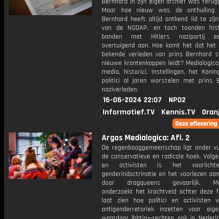
Bernhard in zijn eigen archief was teru
Maar hoe nieuw was de onthulling e
Bernhard heeft altijd ontkend lid te zi
van de NSDAP, en toch toonden histo
banden met Hitlers nazipartij e
overtuigend aan. Hoe komt het dat het 
bekende verleden van prins Bernhard s
nieuwe krantenkoppen leidt? Medialogica
media, historici, instellingen, het Koni
politici al jaren worstelen met prins 
naziverleden.
16-06-2024 22:07
NPO2
Informatief.TV
Kennis.TV
Oran
Argos Medialogica: Afl. 2
De regenbooggemeenschap ligt onder vu
de conservatieve en radicale hoek. Volgen
en activisten is het voorlicht
genderindoctrinatie en het voorlezen aa
door dragqueens gevaarlijk. Med
onderzoekt het krachtveld achter deze 
laat zien hoe politici en activisten w
antigenderretoriek inzetten voor eig
waardoor lhbtiq+-rechten ook in Nederl