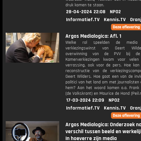
druk komen te staan.
28-04-2024 22:08
NPO2
Informatief.TV
Kennis.TV
Oran
Argos Medialogica: Afl. 1
Welke rol speelden de media
verkiezingswinst van Geert Wil
overwinning van de PVV bij de 
Kamerverkiezingen kwam voor velen
verrassing, ook voor de pers. Hoe kan
reconstructie van de verkiezingscam
Geert Wilders. Hoe gaat een van de invl
politici van het land om met journalisten 
hem? Aan het woord komen o.a. Frank 
(de Volkskrant) en Maurice de Hond (Peil.n
17-03-2024 22:09
NPO2
Informatief.TV
Kennis.TV
Oran
Argos Medialogica: Onderzoek n
verschil tussen beeld en werkelij
In hoeverre zijn media